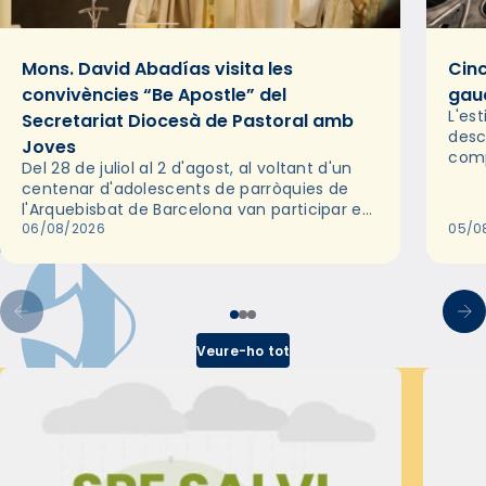
Mons. David Abadías visita les
Cinc
convivències “Be Apostle” del
gaud
L'es
Secretariat Diocesà de Pastoral amb
desc
Joves
comp
Del 28 de juliol al 2 d'agost, al voltant d'un
deix
centenar d'adolescents de parròquies de
trav
l'Arquebisbat de Barcelona van participar en
les convivències Be Apostle, organitzades
06/08/2026
05/0
pel Secretariat Diocesà de Pastoral amb…
Veure-ho tot