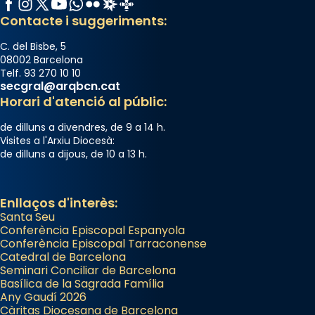
Santes a Mataró»🥵.
Facebook
Instagram
X / Twitter
YouTube
WhatsApp
Flickr
Radio Estel
Catalunya Cristiana
Contacte i suggeriments:
Photo
View on Facebook
·
Share
C. del Bisbe, 5
08002 Barcelona
Telf. 93 270 10 10
Arquebisbat de Barcelona
secgral@arqbcn.cat
2 weeks ago
Horari d'atenció al públic:
Jaume, fill de Zebedeu, és juntament amb el
de dilluns a divendres, de 9 a 14 h.
seu germà Joan i Pere un dels que
Visites a l'Arxiu Diocesà:
de dilluns a dijous, de 10 a 13 h.
acompanyava més de prop Jesús.
Segons el llibre dels Fets (12,2) fou el primer
apòstol màrtir, decapitat a Jerusalem per
Enllaços d'interès:
Santa Seu
Herodes Agripa (vers l'any 44).
Conferència Episcopal Espanyola
Patró de Galícia, després de les invasions
Conferència Episcopal Tarraconense
Catedral de Barcelona
musulmanes fou venerat com a patró dels
Seminari Conciliar de Barcelona
Regnes castellans i més tard de tota
Basílica de la Sagrada Família
Espanya.
Any Gaudí 2026
Càritas Diocesana de Barcelona