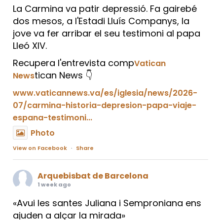
La Carmina va patir depressió. Fa gairebé
dos mesos, a l'Estadi Lluís Companys, la
jove va fer arribar el seu testimoni al papa
Lleó XIV.
Recupera l'entrevista comp
Vatican
tican News 👇
News
www.vaticannews.va/es/iglesia/news/2026-
07/carmina-historia-depresion-papa-viaje-
espana-testimoni...
Photo
View on Facebook
·
Share
Arquebisbat de Barcelona
1 week ago
«Avui les santes Juliana i Semproniana ens
ajuden a alçar la mirada»