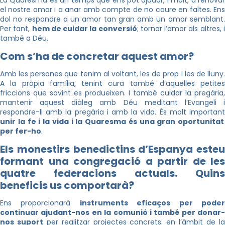
La Quaresma és un temps que ens pot ajudar, i molt, a renovar
el nostre amor i a anar amb compte de no caure en faltes. Ens
dol no respondre a un amor tan gran amb un amor semblant.
Per tant,
hem de cuidar la conversió
; tornar l’amor als altres, 
també a Déu.
Com s’ha de concretar aquest amor?
Amb les persones que tenim al voltant, les de prop i les de lluny.
A la pròpia família, tenint cura també d’aquelles petites
friccions que sovint es produeixen. I també cuidar la pregària,
mantenir aquest diàleg amb Déu meditant l’Evangeli i
respondre-li amb la pregària i amb la vida. És molt important
unir la fe i la vida i la Quaresma és una gran oportunitat
per fer-ho
.
Els monestirs benedictins d’Espanya esteu
formant una congregació a partir de les
quatre federacions actuals. Quins
beneficis us comportarà?
Ens proporcionarà
instruments eficaços per pode
continuar ajudant-nos en la comunió i també per donar-
nos suport
per realitzar projectes concrets: en l‘àmbit de l