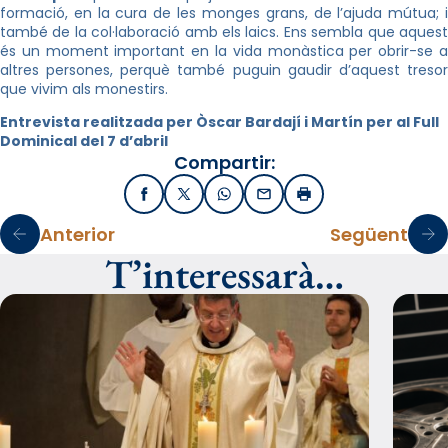
formació, en la cura de les monges grans, de l’ajuda mútua; i
també de la col·laboració amb els laics. Ens sembla que aquest
és un moment important en la vida monàstica per obrir-se a
altres persones, perquè també puguin gaudir d’aquest tresor
que vivim als monestirs.
Entrevista realitzada per Òscar Bardají i Martín per al Full
Dominical del 7 d’abril
Compartir:
Facebook
X / Twitter
WhatsApp
Email
Imprimir
Anterior
Següent
T’interessarà…