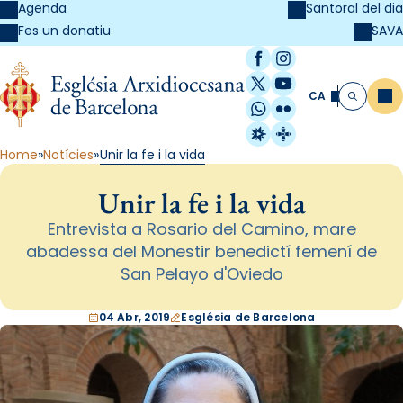
Agenda
Santoral del dia
SAVA
Fes un donatiu
Facebook
Instagram
X / Twitter
YouTube
CA
Me
Cerca
WhatsApp
Flickr
Radio Estel
Catalunya Cristi
Home
Notícies
Unir la fe i la vida
Unir la fe i la vida
Entrevista a Rosario del Camino, mare
abadessa del Monestir benedictí femení de
San Pelayo d'Oviedo
04 Abr, 2019
Església de Barcelona