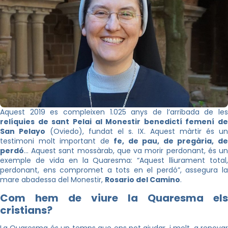
Aquest 2019 es compleixen 1.025 anys de l’arribada de les
relíquies de sant Pelai al Monestir benedictí femení de
San Pelayo
(Oviedo), fundat el s. IX. Aquest màrtir és un
testimoni molt important de
fe, de pau, de pregària, d
perdó
… Aquest sant mossàrab, que va morir perdonant, és un
exemple de vida en la Quaresma: “Aquest lliurament total,
perdonant, ens compromet a tots en el perdó”, assegura la
mare abadessa del Monestir,
Rosario del Camino
.
Com hem de viure la Quaresma els
cristians?