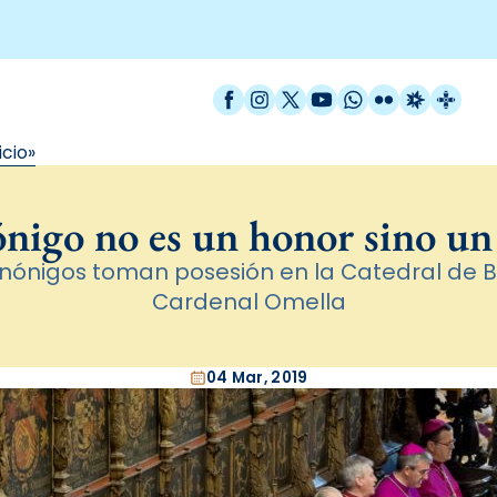
Facebook
Instagram
X / Twitter
YouTube
WhatsApp
Flickr
Radio Est
Catal
icio»
nigo no es un honor sino un
nónigos toman posesión en la Catedral de B
Cardenal Omella
04 Mar, 2019