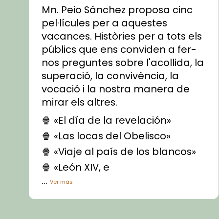
Mn. Peio Sánchez proposa cinc
pel·lícules per a aquestes
vacances. Històries per a tots els
públics que ens conviden a fer-
nos preguntes sobre l'acollida, la
superació, la convivència, la
vocació i la nostra manera de
mirar els altres.
🍿 «El día de la revelación»
🍿 «Las locas del Obelisco»
🍿 «Viaje al país de los blancos»
🍿 «León XIV, e
...
Ver más
Vídeo
View on Facebook
·
Share