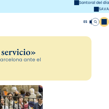
Santoral del día
SAVA
el
unya Cristiana
ES
M
Buscar
 servicio»
arcelona ante el