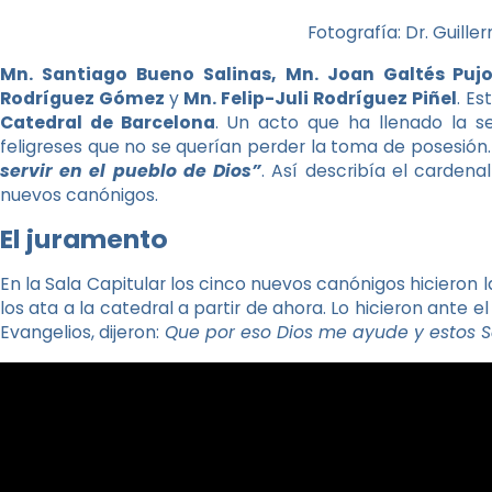
Fotografía: Dr. Guill
Mn. Santiago Bueno Salinas, Mn. Joan Galtés Puj
Rodríguez Gómez
y
Mn. Felip-Juli Rodríguez Piñel
. Es
Catedral de Barcelona
. Un acto que ha llenado la 
feligreses que no se querían perder la toma de posesión.
servir en el pueblo de Dios”
. Así describía el carden
nuevos canónigos.
El juramento
En la Sala Capitular los cinco nuevos canónigos hicieron l
los ata a la catedral a partir de ahora. Lo hicieron ante e
Evangelios, dijeron:
Que por eso Dios me ayude y estos S