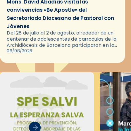
Mons. David Abadías visita las
convivencias «Be Apostle» del
Secretariado Diocesano de Pastoral con
Jóvenes
Del 28 de julio al 2 de agosto, alrededor de un
centenar de adolescentes de parroquias de la
Archidiócesis de Barcelona participaron en las
convivencias Be Apostle, organizadas por el
06/08/2026
Secretariado Diocesano…