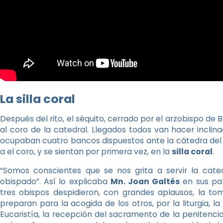
La silla coral
Después del rito, el séquito, cerrado por el arzobispo de
al coro de la catedral. Llegados todos van hacer inclina
ocupaban cuatro bancos dispuestos ante la cátedra del 
a el coro, y se sientan por primera vez, en la
silla coral
.
“Somos conscientes que se nos grita a servir la catedr
obispado”. Así lo explicaba
Mn. Joan Galtés
en sus pal
tres obispos despidieron, con grandes aplausos, la t
preparan para la acogida de los otros, por la liturgia, la
Eucaristía, la recepción del sacramento de la penitencia