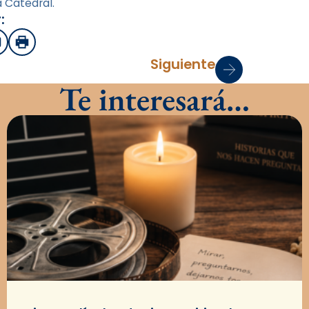
a Catedral.
:
sApp
mail
Imprimir
Siguiente
Te interesará…