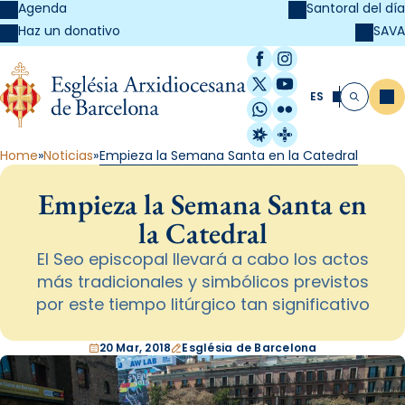
Agenda
Santoral del día
SAVA
Haz un donativo
Facebook
Instagram
X / Twitter
YouTube
ES
Me
Buscar
WhatsApp
Flickr
Radio Estel
Catalunya Cristi
Home
Noticias
Empieza la Semana Santa en la Catedral
Empieza la Semana Santa en
la Catedral
El Seo episcopal llevará a cabo los actos
más tradicionales y simbólicos previstos
por este tiempo litúrgico tan significativo
20 Mar, 2018
Església de Barcelona