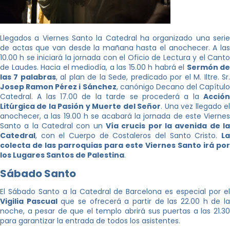
Llegados a Viernes Santo la Catedral ha organizado una serie
de actas que van desde la mañana hasta el anochecer. A las
10.00 h se iniciará la jornada con el Oficio de Lectura y el Canto
de Laudes. Hacia el mediodía, a las 15.00 h habrá el
Sermón de
las 7 palabras
, al plan de la Sede, predicado por el M. Iltre. Sr
Josep Ramon Pérez i Sánchez
, canónigo Decano del Capítulo
Catedral. A las 17.00 de la tarde se procederá a la
Acción
Litúrgica de la Pasión y Muerte del Señor
. Una vez llegado e
anochecer, a las 19.00 h se acabará la jornada de este Viernes
Santo a la Catedral con un
Vía crucis por la avenida de la
Catedral
, con el Cuerpo de Costaleros del Santo Cristo.
La
colecta de las parroquias para este Viernes Santo irá por
los Lugares Santos de Palestina
.
Sábado Santo
El Sábado Santo a la Catedral de Barcelona es especial por el
Vigilia Pascual
que se ofrecerá a partir de las 22.00 h de l
noche, a pesar de que el templo abrirá sus puertas a las 21.30
para garantizar la entrada de todos los asistentes.