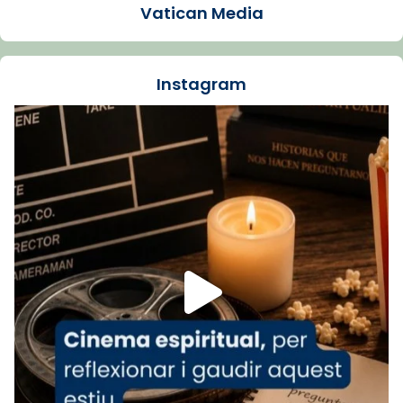
Vatican Media
La Carmina va patir depressió. Fa gairebé
dos mesos, a l'Estadi Lluís Companys, la
jove va fer arribar el seu testimoni al papa
Instagram
Lleó XIV.
Recupera l'entrevista comp
Vatican
tican News 👇
News
www.vaticannews.va/es/iglesia/news/2026-
07/carmina-historia-depresion-papa-viaje-
espana-testimoni...
Foto
View on Facebook
·
Share
Arquebisbat de Barcelona
2 weeks ago
«Avui les santes Juliana i Semproniana ens
ajuden a alçar la mirada»