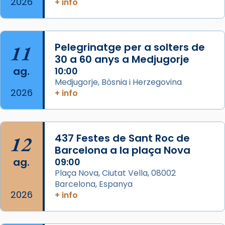
2026
+ info
col·laboradors, a la Catedral de Barcelona.
L’arquebisbe de Barcelona, el cardenal Joan
Josep Omella, ha presidit la missa i l’ha
11
Pelegrinatge per a solters de
concelebrat el bisbe auxiliar de Barcelona,
30 a 60 anys a Medjugorje
Mons. David Abadías.
ag.
10:00
📸 Dr. G. Simón
Medjugorje, Bòsnia i Herzegovina
2026
+ info
Photo
View on Facebook
·
Share
12
437 Festes de Sant Roc de
Arquebisbat de Barcelona
2 weeks ago
Barcelona a la plaça Nova
ag.
09:00
Memòria de les santes Juliana i
Plaça Nova, Ciutat Vella, 08002
Semproniana, verges i màrtirs.
Barcelona, Espanya
2026
Acompanyant la història de sant Cugat, a
+ info
partir de l’Edat Mitjana sorgeix la tradició
que les santes Juliana (“relatiu a Júlia”) i