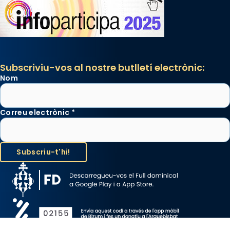
Subscriviu-vos al nostre butlletí electrònic:
Nom
Correu electrònic
*