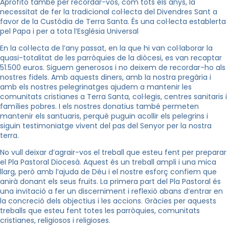
Aprofito també per recordar-vos, com tots els anys, la
necessitat de fer la tradicional col·lecta del Divendres Sant a
favor de la Custòdia de Terra Santa. És una col·lecta establerta
pel Papa i per a tota l’Església Universal
En la col·lecta de l’any passat, en la que hi van col·laborar la
quasi-totalitat de les parròquies de la diòcesi, es van recaptar
51.500 euros. Siguem generosos i no deixem de recordar-ho als
nostres fidels. Amb aquests diners, amb la nostra pregària i
amb els nostres pelegrinatges ajudem a mantenir les
comunitats cristianes a Terra Santa, col·legis, centres sanitaris i
famílies pobres. I els nostres donatius també permeten
mantenir els santuaris, perquè puguin acollir els pelegrins i
siguin testimoniatge vivent del pas del Senyor per la nostra
terra.
No vull deixar d’agrair-vos el treball que esteu fent per preparar
el Pla Pastoral Diocesà. Aquest és un treball ampli i una mica
llarg, però amb l’ajuda de Déu i el nostre esforç confiem que
anirà donant els seus fruits. La primera part del Pla Pastoral és
una invitació a fer un discerniment i reflexió abans d’entrar en
la concreció dels objectius i les accions. Gràcies per aquests
treballs que esteu fent totes les parròquies, comunitats
cristianes, religiosos i religioses.