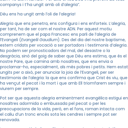
companys i t’ha ungit amb oli d’alegria”.
Déu ens ha ungit amb l’oli de l’alegria!
Alegria que ens penetra, ens configura i ens enforteix. L’alegria,
per tant, ha de ser com el nostre ADN. Per aquest motiu
comprenem que el papa Francesc ens parli de l’alegria de
l’Evangeli (
Evangelii Gaudium
). Des del dia del nostre baptisme,
estem cridats per vocació a ser portadors i testimonis d’alegria.
No podem ser pronosticadors del mal, del desastre o la
desgràcia, sinó del goig de saber que Déu ens estima, que és el
nostre Pare, que camina amb nosaltres, que ens envia a
proclamar-ho, especialment, als més pobres i petits. Hem estat
ungits per a això, per anunciar la joia de l’Evangeli, per ser
testimonis de l’alegria: la que ens confirma que Crist és viu, que
ha vençut el pecat i la mort i que amb Ell triomfarem sempre i
viurem per sempre.
Pot ser que aquesta alegria eminentment evangèlica estigui en
nosaltres adormida o embussada pel pecat o per les
preocupacions de la vida, però, en el fons, roman intacta com
el caliu d’un tronc encès sota les cendres i sempre pot ser
renovada.