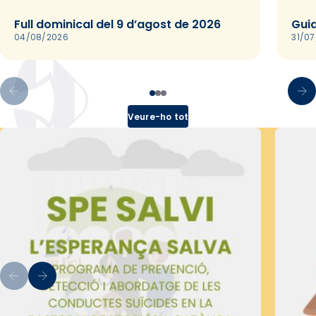
Full dominical del 9 d’agost de 2026
Guia
04/08/2026
31/0
Veure-ho tot