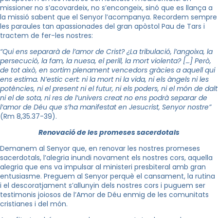
missioner no s’acovardeix, no s’encongeix, sinó que es llança a
la missió sabent que el Senyor l’acompanya. Recordem sempre
les paraules tan apassionades del gran apòstol Pau de Tars i
tractem de fer-les nostres:
“Qui ens separarà de l’amor de Crist? ¿La tribulació, l’angoixa, la
persecució, la fam, la nuesa, el perill, la mort violenta? […] Però,
de tot això, en sortim plenament vencedors gràcies a aquell qui
ens estima. N’estic cert: ni la mort ni la vida, ni els àngels ni les
potències, ni el present ni el futur, ni els poders, ni el món de dalt
ni el de sota, ni res de l’univers creat no ens podrà separar de
l’amor de Déu que s’ha manifestat en Jesucrist, Senyor nostre”
(Rm 8,35.37-39).
Renovació de les promeses sacerdotals
Demanem al Senyor que, en renovar les nostres promeses
sacerdotals, l’alegria inundi novament els nostres cors, aquella
alegria que ens va impulsar al ministeri presbiteral amb gran
entusiasme. Preguem al Senyor perquè el cansament, la rutina
i el descoratjament s’allunyin dels nostres cors i puguem ser
testimonis joiosos de l’Amor de Déu enmig de les comunitats
cristianes i del món.