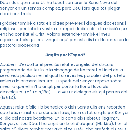
Déu i dels germans. Us ha tocat sembrar la Bona Nova del
Senyor en un temps complex, però Déu farà que tot plegat
doni bons fruits.
I gràcies també a tots els altres preveres i diaques diocesans i
religiosos per tota la vostra entrega i dedicació a la missió que
ens ha confiat el Crist. Voldria estendre també el meu
agraïment als qui heu vingut aquí per estudis i col·laboreu en la
pastoral diocesana.
Ungits per l’Esperit
Acabem d’escoltar el preciós relat evangèlic del discurs
programàtic de Jesús a la sinagoga de Natzaret a l’inici de la
seva vida pública i en el qual fa seves les paraules del profeta
Isaïes a la primera lectura: “L’Esperit del Senyor reposa sobre
meu, ja que ell m’ha ungit per portar la Bona Nova als
desvalguts” (cf. Lc 4,18a) …. “a vestir d’alegria els qui porten dol”
(Is 61,3).
Aquest relat bíblic i la benedicció dels Sants Olis ens recorden
que tots, ministres ordenats i laics, hem estat ungits pel Senyor
el dia del nostre baptisme. En la carta als Hebreus llegim: “El
Senyor, el teu Déu, t’ha ungit amb oli d’alegria” (Hb 1,9b). I en el
Salm 45 diem també: “Per això el teu Déu t’ha preferit als teus