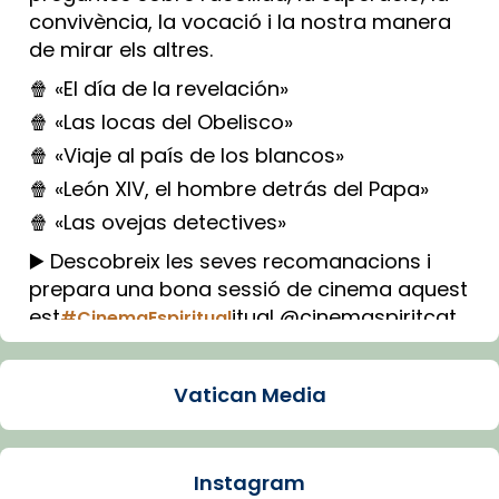
convivència, la vocació i la nostra manera
de mirar els altres.
🍿 «El día de la revelación»
🍿 «Las locas del Obelisco»
🍿 «Viaje al país de los blancos»
🍿 «León XIV, el hombre detrás del Papa»
🍿 «Las ovejas detectives»
▶️ Descobreix les seves recomanacions i
prepara una bona sessió de cinema aquest
est
itual @cinemaspiritcat
#CinemaEspiritual
Imatge: Generada amb IA (OpenAI)
Video
Vatican Media
View on Facebook
·
Share
Instagram
Arquebisbat de Barcelona