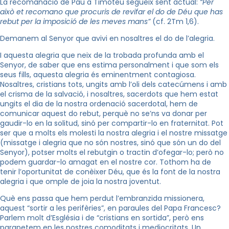
La recomanació de Pau a Timoteu segueix sent actual:
“Per
això et recomano que procuris de revifar el do de Déu que has
rebut per la imposició de les meves mans”
(cf. 2Tm 1,6).
Demanem al Senyor que avivi en nosaltres el do de l’alegria.
I aquesta alegria que neix de la trobada profunda amb el
Senyor, de saber que ens estima personalment i que som els
seus fills, aquesta alegria és eminentment contagiosa.
Nosaltres, cristians tots, ungits amb l’oli dels catecúmens i amb
el crisma de la salvació, i nosaltres, sacerdots que hem estat
ungits el dia de la nostra ordenació sacerdotal, hem de
comunicar aquest do rebut, perquè no se’ns va donar per
gaudir-lo en la solitud, sinó per compartir-lo en fraternitat. Pot
ser que a molts els molesti la nostra alegria i el nostre missatge
(missatge i alegria que no són nostres, sinó que són un do del
Senyor), potser molts el rebutgin o tractin d’ofegar-lo; però no
podem guardar-lo amagat en el nostre cor. Tothom ha de
tenir l’oportunitat de conèixer Déu, que és la font de la nostra
alegria i que omple de joia la nostra joventut.
Què ens passa que hem perdut l’embranzida missionera,
aquest “sortir a les perifèries”, en paraules del Papa Francesc?
Parlem molt d’Església i de “cristians en sortida”, però ens
parapetem en les nostres comoditats i mediocritats. Un