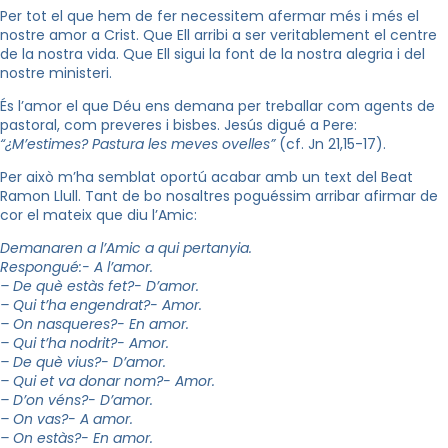
Per tot el que hem de fer necessitem afermar més i més el
nostre amor a Crist. Que Ell arribi a ser veritablement el centre
de la nostra vida. Que Ell sigui la font de la nostra alegria i del
nostre ministeri.
És l’amor el que Déu ens demana per treballar com agents de
pastoral, com preveres i bisbes. Jesús digué a Pere:
“¿M’estimes? Pastura les meves ovelles”
(cf. Jn 21,15-17).
Per això m’ha semblat oportú acabar amb un text del Beat
Ramon Llull. Tant de bo nosaltres poguéssim arribar afirmar de
cor el mateix que diu l’Amic:
Demanaren a l’Amic a qui pertanyia.
Respongué:- A l’amor.
– De què estàs fet?- D’amor.
– Qui t’ha engendrat?- Amor.
– On nasqueres?- En amor.
– Qui t’ha nodrit?- Amor.
– De què vius?- D’amor.
– Qui et va donar nom?- Amor.
– D’on véns?- D’amor.
– On vas?- A amor.
– On estàs?- En amor.