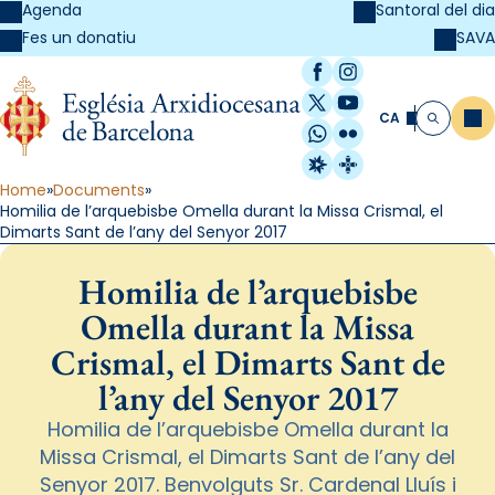
Agenda
Santoral del dia
SAVA
Fes un donatiu
Facebook
Instagram
X / Twitter
YouTube
CA
Me
Cerca
WhatsApp
Flickr
Radio Estel
Catalunya Cristi
Home
Documents
Homilia de l’arquebisbe Omella durant la Missa Crismal, el
Dimarts Sant de l’any del Senyor 2017
Homilia de l’arquebisbe
Omella durant la Missa
Crismal, el Dimarts Sant de
l’any del Senyor 2017
Homilia de l’arquebisbe Omella durant la
Missa Crismal, el Dimarts Sant de l’any del
Senyor 2017. Benvolguts Sr. Cardenal Lluís i