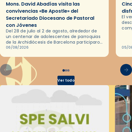
Mons. David Abadías visita las
Cinc
convivencias «Be Apostle» del
disf
El v
Secretariado Diocesano de Pastoral
desc
con Jóvenes
comp
Del 28 de julio al 2 de agosto, alrededor de
ocas
un centenar de adolescentes de parroquias
histo
de la Archidiócesis de Barcelona participaron
sobr
en las convivencias Be Apostle, organizadas
06/08/2026
05/0
por el Secretariado Diocesano…
Ver todo