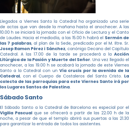
Llegados a Viernes Santo la Catedral ha organizado una serie
de actas que van desde la mañana hasta el anochecer. A las
10.00 h se iniciará la jornada con el Oficio de Lectura y el Canto
de Laudes. Hacia el mediodía, a las 15.00 h habrá el
Sermón de
las 7 palabras
, al plan de la Sede, predicado por el M. Iltre. Sr
Josep Ramon Pérez i Sánchez
, canónigo Decano del Capítulo
Catedral. A las 17.00 de la tarde se procederá a la
Acción
Litúrgica de la Pasión y Muerte del Señor
. Una vez llegado e
anochecer, a las 19.00 h se acabará la jornada de este Viernes
Santo a la Catedral con un
Vía crucis por la avenida de la
Catedral
, con el Cuerpo de Costaleros del Santo Cristo.
La
colecta de las parroquias para este Viernes Santo irá por
los Lugares Santos de Palestina
.
Sábado Santo
El Sábado Santo a la Catedral de Barcelona es especial por el
Vigilia Pascual
que se ofrecerá a partir de las 22.00 h de l
noche, a pesar de que el templo abrirá sus puertas a las 21.30
para garantizar la entrada de todos los asistentes.