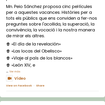
Mn. Peio Sánchez proposa cinc pel·lícules
per a aquestes vacances. Històries per a
tots els públics que ens conviden a fer-nos
preguntes sobre l'acollida, la superació, la
convivència, la vocació i la nostra manera
de mirar els altres.
🍿 «El día de la revelación»
🍿 «Las locas del Obelisco»
🍿 «Viaje al país de los blancos»
🍿 «León XIV, e
...
Ver más
Vídeo
View on Facebook
·
Share
Arquebisbat de Barcelona
1 week ago