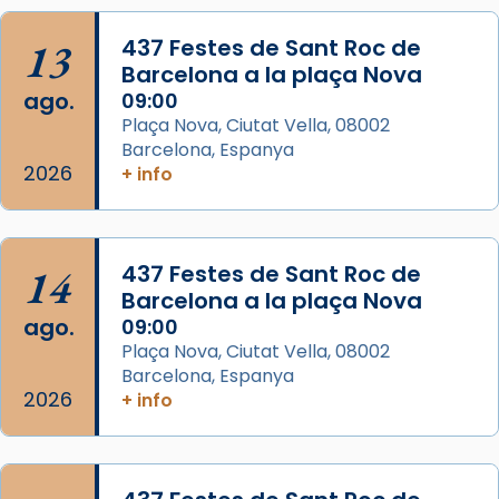
L’arquebisbe de Barcelona, el cardenal Joan
13
437 Festes de Sant Roc de
Josep Omella, ha presidit la missa i l’ha
Barcelona a la plaça Nova
concelebrat el bisbe auxiliar de Barcelona,
ago.
09:00
Mons. David Abadías.
Plaça Nova, Ciutat Vella, 08002
Barcelona, Espanya
📸 Dr. G. Simón
2026
+ info
Foto
View on Facebook
·
Share
14
437 Festes de Sant Roc de
Arquebisbat de Barcelona
Barcelona a la plaça Nova
2 weeks ago
ago.
09:00
Memòria de les santes Juliana i
Plaça Nova, Ciutat Vella, 08002
Semproniana, verges i màrtirs.
Barcelona, Espanya
2026
+ info
Acompanyant la història de sant Cugat, a
partir de l’Edat Mitjana sorgeix la tradició
que les santes Juliana (“relatiu a Júlia”) i
Semproniana (“relatiu a Semprònia =