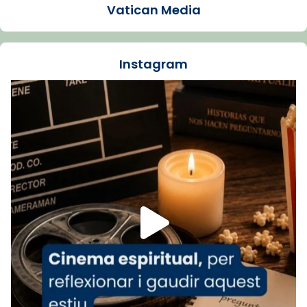
Vatican Media
La Carmina va patir depressió. Fa gairebé
dos mesos, a l'Estadi Lluís Companys, la
jove va fer arribar el seu testimoni al papa
Instagram
Lleó XIV.
Recupera l'entrevista comp
Vatican
tican News 👇
News
www.vaticannews.va/es/iglesia/news/2026-
07/carmina-historia-depresion-papa-viaje-
espana-testimoni...
Foto
View on Facebook
·
Share
Arquebisbat de Barcelona
1 week ago
«Avui les santes Juliana i Semproniana ens
ajuden a alçar la mirada»