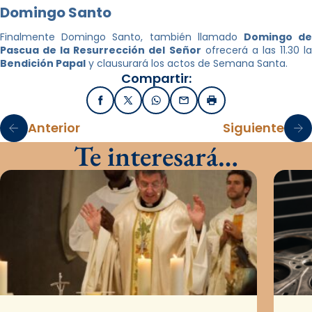
Domingo Santo
Finalmente Domingo Santo, también llamado
Domingo d
Pascua de la Resurrección del Señor
ofrecerá a las 11.30 la
Bendición Papal
y clausurará los actos de Semana Santa.
Compartir:
Facebook
X / Twitter
WhatsApp
Email
Imprimir
Anterior
Siguiente
Te interesará…