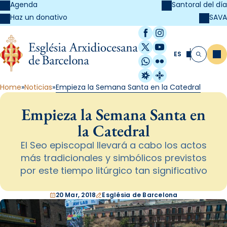
Agenda
Santoral del día
SAVA
Haz un donativo
Facebook
Instagram
X / Twitter
YouTube
ES
Me
Buscar
WhatsApp
Flickr
Radio Estel
Catalunya Cristi
Home
Noticias
Empieza la Semana Santa en la Catedral
Empieza la Semana Santa en
la Catedral
El Seo episcopal llevará a cabo los actos
más tradicionales y simbólicos previstos
por este tiempo litúrgico tan significativo
20 Mar, 2018
Església de Barcelona