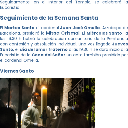
Seguidamente, en el interior del Templo, se celebrará la
Eucaristía.
Seguimiento de la Semana Santa
El
Martes Santo
el cardenal
Juan José Omella
, Arzobispo d
Missa
Crismal
Barcelona, presidirá la
. El
Miércoles Santo
las 19.30 h habrá la celebración comunitaria de la Penitencia
con confesión y absolución individual. Una vez llegado
Jueves
Santo
, el
día del amor fraterno
a las 19.30 h se dará inicio a la
Eucaristía de la
Cena del Señor
un acto también presidido po
el cardenal Omella.
Viernes Santo