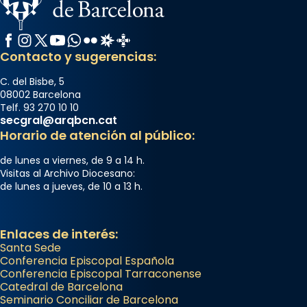
Facebook
Instagram
X / Twitter
YouTube
WhatsApp
Flickr
Radio Estel
Catalunya Cristiana
Contacto y sugerencias:
C. del Bisbe, 5
08002 Barcelona
Telf. 93 270 10 10
secgral@arqbcn.cat
Horario de atención al público:
de lunes a viernes, de 9 a 14 h.
Visitas al Archivo Diocesano:
de lunes a jueves, de 10 a 13 h.
Enlaces de interés:
Santa Sede
Conferencia Episcopal Española
Conferencia Episcopal Tarraconense
Catedral de Barcelona
Seminario Conciliar de Barcelona