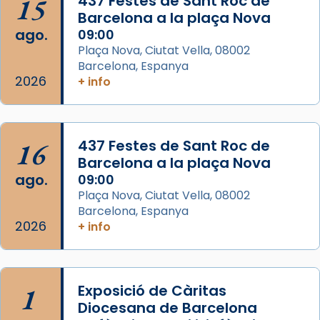
15
437 Festes de Sant Roc de
Barcelona a la plaça Nova
eterna”) són deixebles seves. I l’any 1667, el
ago.
09:00
frare Joan Gaspar Roig, afirma en una obra
Plaça Nova, Ciutat Vella, 08002
que les santes són filles de l’antiga Iluro.
Barcelona, Espanya
Mataró en reivindicarà les relíq
2026
+ info
...
Ver más
Foto
View on Facebook
·
Share
16
437 Festes de Sant Roc de
Barcelona a la plaça Nova
ago.
09:00
Plaça Nova, Ciutat Vella, 08002
Barcelona, Espanya
2026
+ info
1
Exposició de Càritas
Diocesana de Barcelona