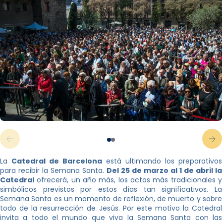
La
Catedral de Barcelona
está ultimando los preparativos
para recibir la Semana Santa.
Del 25 de marzo al 1 de abril la
Catedral
ofrecerá, un año más, los actos más tradicionales y
simbólicos previstos por estos días tan significativos. La
Semana Santa es un momento de reflexión, de muerto y sobre
todo de la resurrección de Jesús. Por este motivo la Catedral
invita a todo el mundo que viva la Semana Santa con las