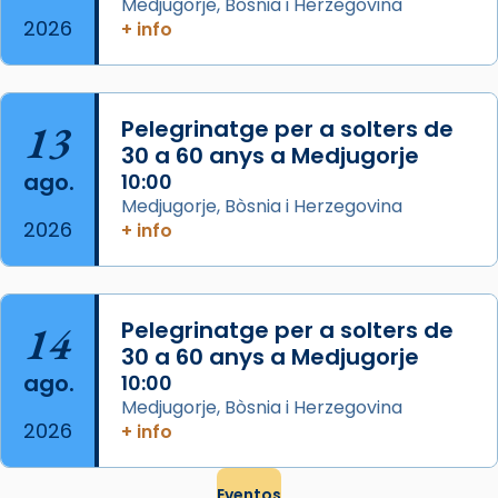
Medjugorje, Bòsnia i Herzegovina
Regnes castellans i més tard de tota
2026
+ info
Espanya.
El seu sepulcre a Compostela fou un g
...
Ver más
13
Pelegrinatge per a solters de
Foto
30 a 60 anys a Medjugorje
View on Facebook
·
Share
ago.
10:00
Medjugorje, Bòsnia i Herzegovina
2026
+ info
14
Pelegrinatge per a solters de
30 a 60 anys a Medjugorje
ago.
10:00
Medjugorje, Bòsnia i Herzegovina
2026
+ info
Eventos