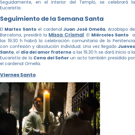
Seguidamente, en el interior del Templo, se celebrará la
Eucaristía.
Seguimiento de la Semana Santa
El
Martes Santo
el cardenal
Juan José Omella
, Arzobispo d
Missa
Crismal
Barcelona, presidirá la
. El
Miércoles Santo
las 19.30 h habrá la celebración comunitaria de la Penitencia
con confesión y absolución individual. Una vez llegado
Jueves
Santo
, el
día del amor fraterno
a las 19.30 h se dará inicio a la
Eucaristía de la
Cena del Señor
un acto también presidido po
el cardenal Omella.
Viernes Santo