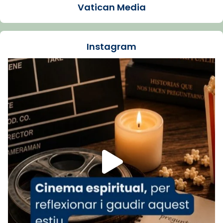
Vatican Media
Santes de Mataró.
🔗
tinyurl.com/cvu5jmbk
📸 J. Merino
Instagram
Foto
View on Facebook
·
Share
Arquebisbat de Barcelona
is at Catedral
de Barcelona.
1 week ago
Aquest dilluns, 27 de juliol, ha tingut lloc la
missa d’acció de gràcies en agraïment al
comitè organitzador de la visita apostòlica
del Sant Pare Lleó XIV a Barcelona, i als
col·laboradors, a la Catedral de Barcelona.
L’arquebisbe de Barcelona, el cardenal Joan
Josep Omella, ha presidit la missa i l’ha