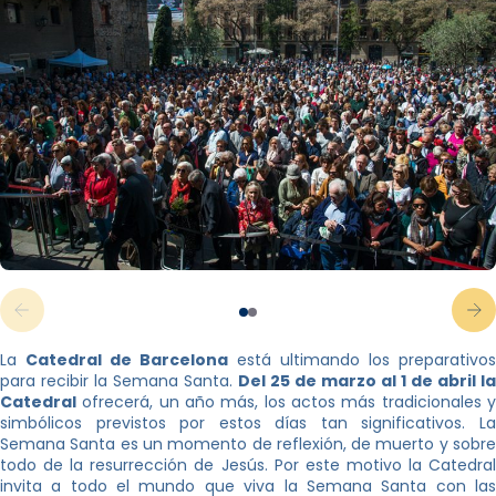
La
Catedral de Barcelona
está ultimando los preparativos
para recibir la Semana Santa.
Del 25 de marzo al 1 de abril la
Catedral
ofrecerá, un año más, los actos más tradicionales y
simbólicos previstos por estos días tan significativos. La
Semana Santa es un momento de reflexión, de muerto y sobre
todo de la resurrección de Jesús. Por este motivo la Catedral
invita a todo el mundo que viva la Semana Santa con las