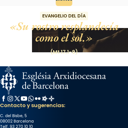
EVANGELIO DEL DÍA
Su rostro resplandecía
como el sol.
(Mt 17,1-9)
Facebook
Instagram
X / Twitter
YouTube
WhatsApp
Flickr
Radio Estel
Catalunya Cristiana
Contacto y sugerencias:
C. del Bisbe, 5
08002 Barcelona
Telf. 93 270 10 10