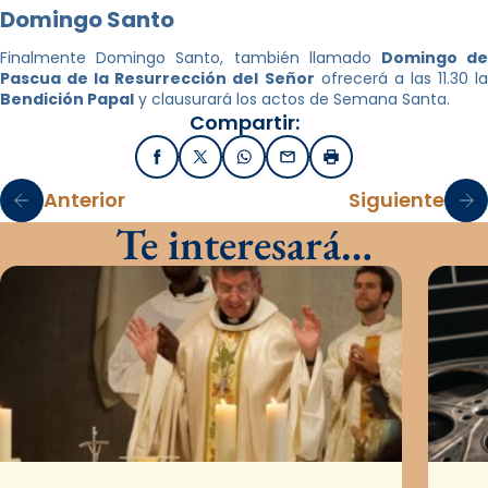
Domingo Santo
Finalmente Domingo Santo, también llamado
Domingo d
Pascua de la Resurrección del Señor
ofrecerá a las 11.30 la
Bendición Papal
y clausurará los actos de Semana Santa.
Compartir:
Facebook
X / Twitter
WhatsApp
Email
Imprimir
Anterior
Siguiente
Te interesará…