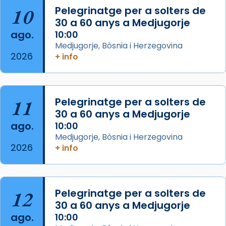
que les santes són filles de l’antiga Iluro.
10
Pelegrinatge per a solters de
Mataró en reivindicarà les relíq
30 a 60 anys a Medjugorje
...
ago.
10:00
Ver más
Medjugorje, Bòsnia i Herzegovina
Foto
2026
+ info
View on Facebook
·
Share
Arquebisbat de Barcelona
11
Pelegrinatge per a solters de
2 weeks ago
30 a 60 anys a Medjugorje
Jaume, fill de Zebedeu, és juntament amb el
ago.
10:00
seu germà Joan i Pere un dels que
Medjugorje, Bòsnia i Herzegovina
acompanyava més de prop Jesús.
2026
+ info
Segons el llibre dels Fets (12,2) fou el primer
apòstol màrtir, decapitat a Jerusalem per
Herodes Agripa (vers l'any 44).
12
Pelegrinatge per a solters de
30 a 60 anys a Medjugorje
Patró de Galícia, després de les invasions
ago.
10:00
musulmanes fou venerat com a patró dels