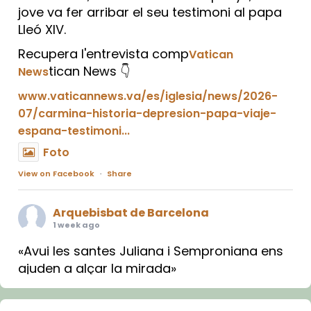
jove va fer arribar el seu testimoni al papa
Lleó XIV.
Recupera l'entrevista comp
Vatican
tican News 👇
News
www.vaticannews.va/es/iglesia/news/2026-
07/carmina-historia-depresion-papa-viaje-
espana-testimoni...
Foto
View on Facebook
·
Share
Arquebisbat de Barcelona
1 week ago
«Avui les santes Juliana i Semproniana ens
ajuden a alçar la mirada»
Mons. Sergi Gordo, bisbe de Tortosa, ha
presidit aquest 27 de juliol la missa de Les