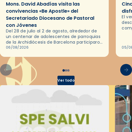
Mons. David Abadías visita las
Cinc
convivencias «Be Apostle» del
disf
El v
Secretariado Diocesano de Pastoral
desc
con Jóvenes
comp
Del 28 de julio al 2 de agosto, alrededor de
ocas
un centenar de adolescentes de parroquias
histo
de la Archidiócesis de Barcelona participaron
sobr
en las convivencias Be Apostle, organizadas
06/08/2026
05/0
por el Secretariado Diocesano…
Ver todo