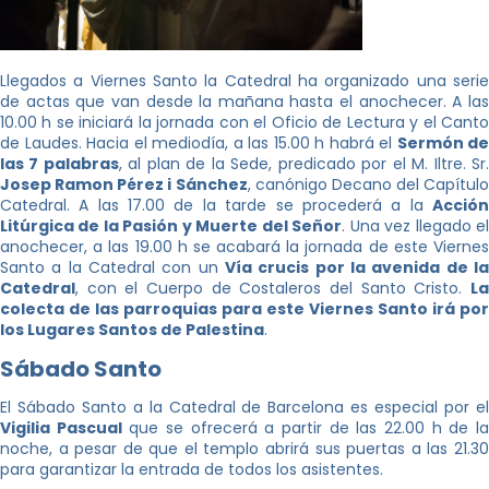
Llegados a Viernes Santo la Catedral ha organizado una serie
de actas que van desde la mañana hasta el anochecer. A las
10.00 h se iniciará la jornada con el Oficio de Lectura y el Canto
de Laudes. Hacia el mediodía, a las 15.00 h habrá el
Sermón de
las 7 palabras
, al plan de la Sede, predicado por el M. Iltre. Sr
Josep Ramon Pérez i Sánchez
, canónigo Decano del Capítulo
Catedral. A las 17.00 de la tarde se procederá a la
Acción
Litúrgica de la Pasión y Muerte del Señor
. Una vez llegado e
anochecer, a las 19.00 h se acabará la jornada de este Viernes
Santo a la Catedral con un
Vía crucis por la avenida de la
Catedral
, con el Cuerpo de Costaleros del Santo Cristo.
La
colecta de las parroquias para este Viernes Santo irá por
los Lugares Santos de Palestina
.
Sábado Santo
El Sábado Santo a la Catedral de Barcelona es especial por el
Vigilia Pascual
que se ofrecerá a partir de las 22.00 h de l
noche, a pesar de que el templo abrirá sus puertas a las 21.30
para garantizar la entrada de todos los asistentes.