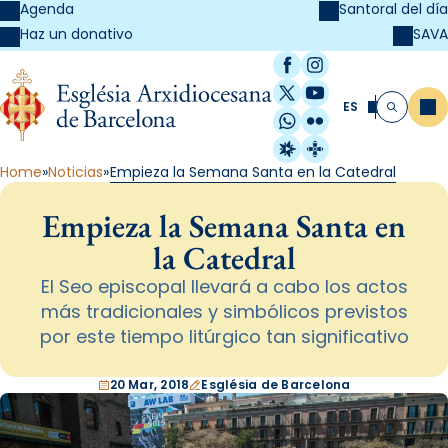
Agenda
Santoral del día
SAVA
Haz un donativo
Facebook
Instagram
X / Twitter
YouTube
ES
Me
Buscar
WhatsApp
Flickr
Radio Estel
Catalunya Cristi
Home
Noticias
Empieza la Semana Santa en la Catedral
Empieza la Semana Santa en
la Catedral
El Seo episcopal llevará a cabo los actos
más tradicionales y simbólicos previstos
por este tiempo litúrgico tan significativo
20 Mar, 2018
Església de Barcelona