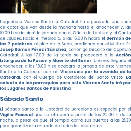
Llegados a Viernes Santo la Catedral ha organizado una serie
de actas que van desde la mañana hasta el anochecer. A las
10.00 h se iniciará la jornada con el Oficio de Lectura y el Canto
de Laudes. Hacia el mediodía, a las 15.00 h habrá el
Sermón de
las 7 palabras
, al plan de la Sede, predicado por el M. Iltre. Sr
Josep Ramon Pérez i Sánchez
, canónigo Decano del Capítulo
Catedral. A las 17.00 de la tarde se procederá a la
Acción
Litúrgica de la Pasión y Muerte del Señor
. Una vez llegado e
anochecer, a las 19.00 h se acabará la jornada de este Viernes
Santo a la Catedral con un
Vía crucis por la avenida de la
Catedral
, con el Cuerpo de Costaleros del Santo Cristo.
La
colecta de las parroquias para este Viernes Santo irá por
los Lugares Santos de Palestina
.
Sábado Santo
El Sábado Santo a la Catedral de Barcelona es especial por el
Vigilia Pascual
que se ofrecerá a partir de las 22.00 h de l
noche, a pesar de que el templo abrirá sus puertas a las 21.30
para garantizar la entrada de todos los asistentes.