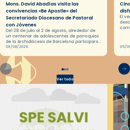
Mons. David Abadías visita las
Cinc
convivencias «Be Apostle» del
disf
El v
Secretariado Diocesano de Pastoral
desc
con Jóvenes
comp
Del 28 de julio al 2 de agosto, alrededor de
ocas
un centenar de adolescentes de parroquias
histo
de la Archidiócesis de Barcelona participaron
sobr
en las convivencias Be Apostle, organizadas
06/08/2026
05/0
por el Secretariado Diocesano…
Ver todo