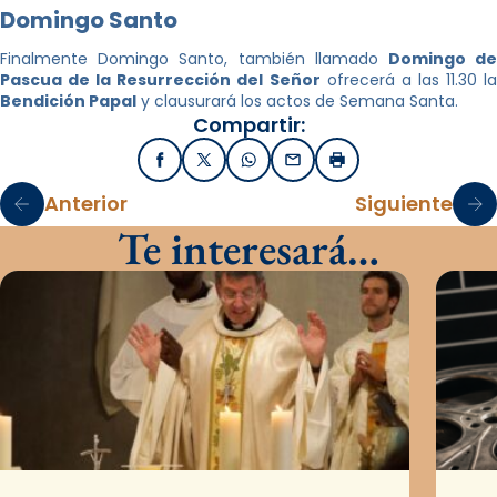
Domingo Santo
Finalmente Domingo Santo, también llamado
Domingo d
Pascua de la Resurrección del Señor
ofrecerá a las 11.30 la
Bendición Papal
y clausurará los actos de Semana Santa.
Compartir:
Facebook
X / Twitter
WhatsApp
Email
Imprimir
Anterior
Siguiente
Te interesará…