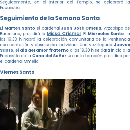
Seguidamente, en el interior del Templo, se celebrará la
Eucaristía.
Seguimiento de la Semana Santa
El
Martes Santo
el cardenal
Juan José Omella
, Arzobispo d
Missa
Crismal
Barcelona, presidirá la
. El
Miércoles Santo
las 19.30 h habrá la celebración comunitaria de la Penitencia
con confesión y absolución individual. Una vez llegado
Jueves
Santo
, el
día del amor fraterno
a las 19.30 h se dará inicio a la
Eucaristía de la
Cena del Señor
un acto también presidido po
el cardenal Omella.
Viernes Santo