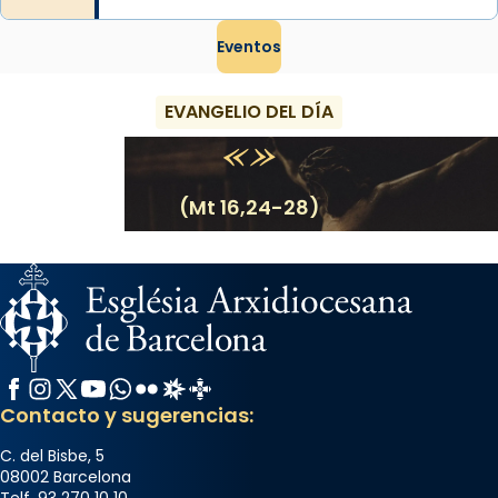
Eventos
EVANGELIO DEL DÍA
(Mt 16,24-28)
Facebook
Instagram
X / Twitter
YouTube
WhatsApp
Flickr
Radio Estel
Catalunya Cristiana
Contacto y sugerencias:
C. del Bisbe, 5
08002 Barcelona
Telf. 93 270 10 10