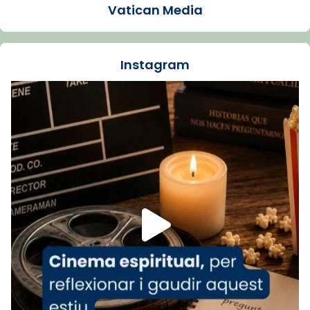
Vatican Media
La Carmina va patir depressió. Fa gairebé
dos mesos, a l'Estadi Lluís Companys, la
jove va fer arribar el seu testimoni al papa
Instagram
Lleó XIV.
Recupera l'entrevista comp
Vatican
tican News 👇
News
www.vaticannews.va/es/iglesia/news/2026-
07/carmina-historia-depresion-papa-viaje-
espana-testimoni...
Foto
View on Facebook
·
Share
Arquebisbat de Barcelona
1 week ago
«Avui les santes Juliana i Semproniana ens
ajuden a alçar la mirada»