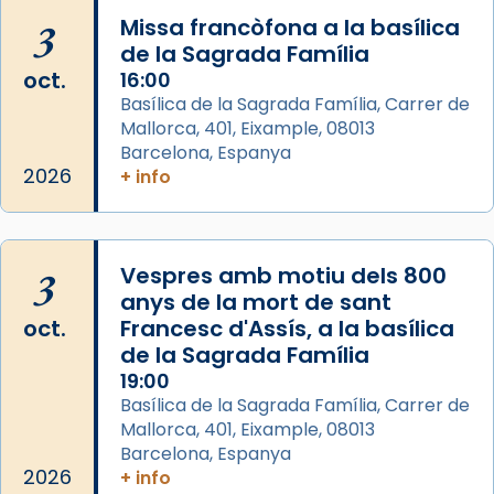
3
Missa francòfona a la basílica
eterna”) són deixebles seves. I l’any 1667, el
de la Sagrada Família
frare Joan Gaspar Roig, afirma en una obra
oct.
16:00
que les santes són filles de l’antiga Iluro.
Basílica de la Sagrada Família, Carrer de
Mataró en reivindicarà les relíq
Mallorca, 401, Eixample, 08013
...
Ver más
Barcelona, Espanya
Foto
2026
+ info
View on Facebook
·
Share
3
Vespres amb motiu dels 800
anys de la mort de sant
oct.
Francesc d'Assís, a la basílica
de la Sagrada Família
19:00
Basílica de la Sagrada Família, Carrer de
Mallorca, 401, Eixample, 08013
Barcelona, Espanya
2026
+ info