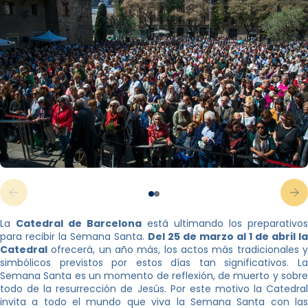
La
Catedral de Barcelona
está ultimando los preparativos
para recibir la Semana Santa.
Del 25 de marzo al 1 de abril la
Catedral
ofrecerá, un año más, los actos más tradicionales y
simbólicos previstos por estos días tan significativos. La
Semana Santa es un momento de reflexión, de muerto y sobre
todo de la resurrección de Jesús. Por este motivo la Catedral
invita a todo el mundo que viva la Semana Santa con las