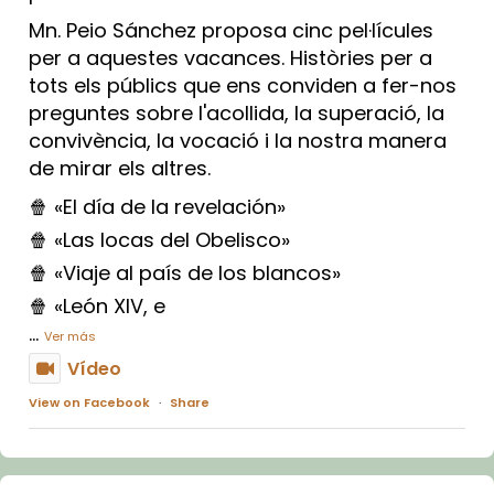
Mn. Peio Sánchez proposa cinc pel·lícules
per a aquestes vacances. Històries per a
tots els públics que ens conviden a fer-nos
preguntes sobre l'acollida, la superació, la
convivència, la vocació i la nostra manera
de mirar els altres.
🍿 «El día de la revelación»
🍿 «Las locas del Obelisco»
🍿 «Viaje al país de los blancos»
🍿 «León XIV, e
...
Ver más
Vídeo
View on Facebook
·
Share
Arquebisbat de Barcelona
1 week ago