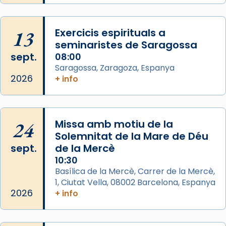
L’arquebisbe de Barcelona, el cardenal Joan
Josep Omella, ha presidit la missa i l’ha
13
Exercicis espirituals a
concelebrat el bisbe auxiliar de Barcelona,
seminaristes de Saragossa
Mons. David Abadías.
sept.
08:00
Saragossa, Zaragoza, Espanya
📸 Dr. G. Simón
2026
+ info
Foto
View on Facebook
·
Share
24
Missa amb motiu de la
Arquebisbat de Barcelona
Solemnitat de la Mare de Déu
2 weeks ago
sept.
de la Mercè
Memòria de les santes Juliana i
10:30
Semproniana, verges i màrtirs.
Basílica de la Mercè, Carrer de la Mercè,
1, Ciutat Vella, 08002 Barcelona, Espanya
Acompanyant la història de sant Cugat, a
2026
+ info
partir de l’Edat Mitjana sorgeix la tradició
que les santes Juliana (“relatiu a Júlia”) i
Semproniana (“relatiu a Semprònia =