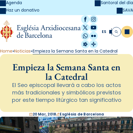
Agenda
Santoral del día
SAVA
Haz un donativo
Facebook
Instagram
X / Twitter
YouTube
ES
Me
Buscar
WhatsApp
Flickr
Radio Estel
Catalunya Cristi
Home
Noticias
Empieza la Semana Santa en la Catedral
Empieza la Semana Santa en
la Catedral
El Seo episcopal llevará a cabo los actos
más tradicionales y simbólicos previstos
por este tiempo litúrgico tan significativo
20 Mar, 2018
Església de Barcelona