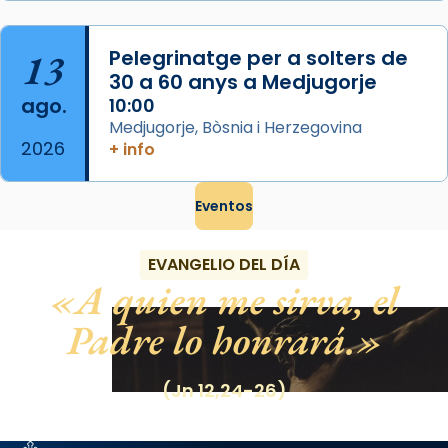
13
Pelegrinatge per a solters de
30 a 60 anys a Medjugorje
ago.
10:00
Medjugorje, Bòsnia i Herzegovina
2026
+ info
Eventos
EVANGELIO DEL DÍA
A quien me sirva, el
Padre lo honrará.
(Jn 12,24-26)