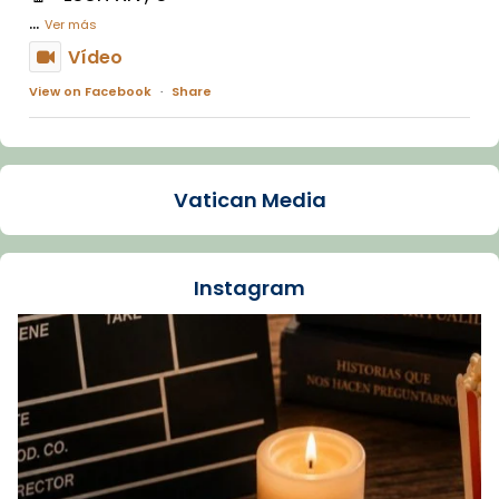
...
Ver más
Vídeo
View on Facebook
·
Share
Arquebisbat de Barcelona
2 weeks ago
Vatican Media
La Carmina va patir depressió. Fa gairebé
dos mesos, a l'Estadi Lluís Companys, la
jove va fer arribar el seu testimoni al papa
Instagram
Lleó XIV.
Recupera l'entrevista comp
Vatican
tican News 👇
News
www.vaticannews.va/es/iglesia/news/2026-
07/carmina-historia-depresion-papa-viaje-
espana-testimoni...
Foto