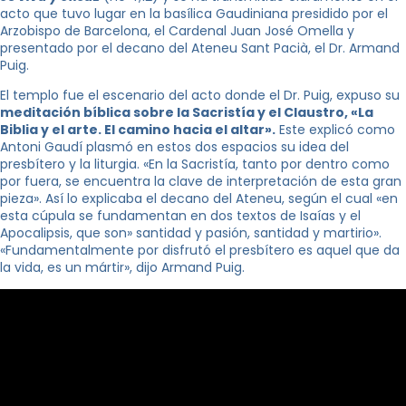
acto que tuvo lugar en la basílica Gaudiniana presidido por el
Arzobispo de Barcelona, ​el Cardenal Juan José Omella y
presentado por el decano del Ateneu Sant Pacià, el Dr. Armand
Puig.
El templo fue el escenario del acto donde el Dr. Puig, expuso su
meditación bíblica sobre la Sacristía y el Claustro, «La
Biblia y el arte. El camino hacia el altar».
Este explicó como
Antoni Gaudí plasmó en estos dos espacios su idea del
presbítero y la liturgia. «En la Sacristía, tanto por dentro como
por fuera, se encuentra la clave de interpretación de esta gran
pieza». Así lo explicaba el decano del Ateneu, según el cual «en
esta cúpula se fundamentan en dos textos de Isaías y el
Apocalipsis, que son» santidad y pasión, santidad y martirio».
«Fundamentalmente por disfrutó el presbítero es aquel que da
la vida, es un mártir», dijo Armand Puig.