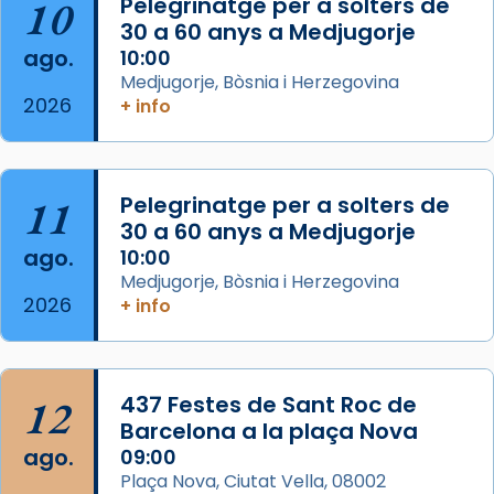
10
Pelegrinatge per a solters de
de Barcelona.
30 a 60 anys a Medjugorje
2 weeks ago
ago.
10:00
Aquest dilluns, 27 de juliol, ha tingut lloc la
Medjugorje, Bòsnia i Herzegovina
missa d’acció de gràcies en agraïment al
2026
+ info
comitè organitzador de la visita apostòlica
del Sant Pare Lleó XIV a Barcelona, i als
col·laboradors, a la Catedral de Barcelona.
11
Pelegrinatge per a solters de
L’arquebisbe de Barcelona, el cardenal Joan
30 a 60 anys a Medjugorje
Josep Omella, ha presidit la missa i l’ha
ago.
10:00
concelebrat el bisbe auxiliar de Barcelona,
Medjugorje, Bòsnia i Herzegovina
Mons. David Abadías.
2026
+ info
📸 Dr. G. Simón
Foto
12
437 Festes de Sant Roc de
View on Facebook
·
Share
Barcelona a la plaça Nova
ago.
09:00
Arquebisbat de Barcelona
Plaça Nova, Ciutat Vella, 08002
2 weeks ago