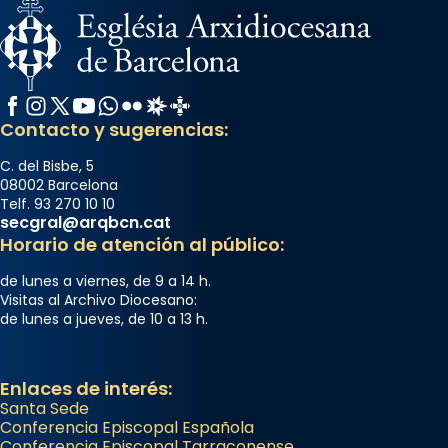
Facebook
Instagram
X / Twitter
YouTube
WhatsApp
Flickr
Radio Estel
Catalunya Cristiana
Contacto y sugerencias:
C. del Bisbe, 5
08002 Barcelona
Telf. 93 270 10 10
secgral@arqbcn.cat
Horario de atención al público:
de lunes a viernes, de 9 a 14 h.
Visitas al Archivo Diocesano:
de lunes a jueves, de 10 a 13 h.
Enlaces de interés:
Santa Sede
Conferencia Episcopal Española
Conferencia Episcopal Tarraconense