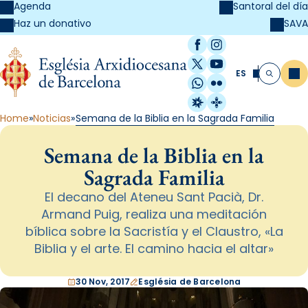
Agenda
Santoral del día
SAVA
Haz un donativo
Facebook
Instagram
X / Twitter
YouTube
ES
Me
Buscar
WhatsApp
Flickr
Radio Estel
Catalunya Cristi
Home
Noticias
Semana de la Biblia en la Sagrada Familia
Semana de la Biblia en la
Sagrada Familia
El decano del Ateneu Sant Pacià, Dr.
Armand Puig, realiza una meditación
bíblica sobre la Sacristía y el Claustro, «La
Biblia y el arte. El camino hacia el altar»
30 Nov, 2017
Església de Barcelona