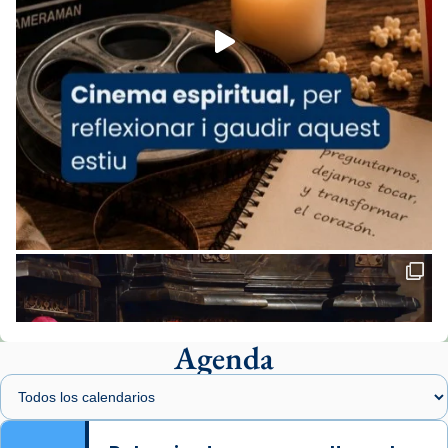
View on Facebook
·
Share
Arquebisbat de Barcelona
2 weeks ago
«Avui les santes Juliana i Semproniana ens
ajuden a alçar la mirada»
Mons. Sergi Gordo, bisbe de Tortosa, ha
presidit aquest 27 de juliol la missa de Les
Santes de Mataró.
🔗
tinyurl.com/cvu5jmbk
📸 J. Merino
Agenda
Foto
View on Facebook
·
Share
Arquebisbat de Barcelona
is at Catedral