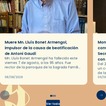
Muere Mn. Lluís Bonet Armengol,
Mons
impulsor de la causa de beatificación
conv
de Antoni Gaudí
Sec
Mn. Lluís Bonet Armengol ha fallecido este
con
viernes 7 de agosto, a los 95 años. Fue
Del 
rector de la parroquia de la Sagrada Família
un c
de Barcelona durante 25 años, entre 1993 y…
de l
08/08/2026
en l
06/0
por 
Ver todo