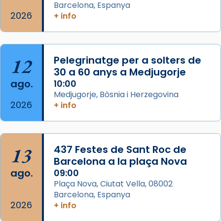
Barcelona, Espanya
Memòria de les santes Juliana i
2026
+ info
Semproniana, verges i màrtirs.
Acompanyant la història de sant Cugat, a
partir de l’Edat Mitjana sorgeix la tradició
12
Pelegrinatge per a solters de
que les santes Juliana (“relatiu a Júlia”) i
30 a 60 anys a Medjugorje
Semproniana (“relatiu a Semprònia =
ago.
10:00
eterna”) són deixebles seves. I l’any 1667, el
Medjugorje, Bòsnia i Herzegovina
2026
frare Joan Gaspar Roig, afirma en una obra
+ info
que les santes són filles de l’antiga Iluro.
Mataró en reivindicarà les relíq
...
Ver más
13
437 Festes de Sant Roc de
Foto
Barcelona a la plaça Nova
ago.
09:00
View on Facebook
·
Share
Plaça Nova, Ciutat Vella, 08002
Barcelona, Espanya
2026
+ info