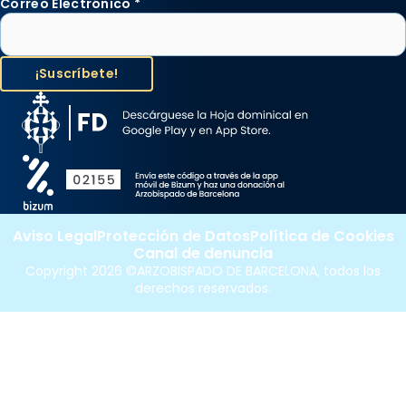
Correo Electrónico
*
Aviso Legal
Protección de Datos
Política de Cookies
Canal de denuncia
Copyright 2026 ©ARZOBISPADO DE BARCELONA, todos los
derechos reservados.