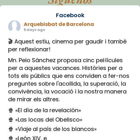
Facebook
Arquebisbat de Barcelona
5 days ago
🎬 Aquest estiu, cinema per gaudir i també
per reflexionar!
Mn. Peio Sánchez proposa cinc pel·lícules
per a aquestes vacances. Històries per a
tots els públics que ens conviden a fer-nos
preguntes sobre l'acollida, la superació, la
convivència, la vocació i la nostra manera
de mirar els altres.
🍿 «El día de la revelación»
🍿 «Las locas del Obelisco»
🍿 «Viaje al país de los blancos»
🍿 «León XIV, e