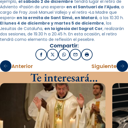
ejemplo,
el sábado 2 de diciembre
tendrá lugar el retiro de
Adviento «Pasión de una espera»
en el Santuari de l’Ajuda
, a
cargo de Fray José Manuel Vallejo y el retiro «La Madre que
espera»
en la ermita de Sant Simó, en Mataró
, a las 10.30 h.
El lunes 4 de diciembre y martes 5 de diciembre
, los
Jesuitas de Cataluña,
en la iglesia del Sagrat Cor
, realizarán
dos sesiones, de 19.30 h a 20.45 h. En esta ocasión, el retiro
tendrá como elemento de reflexión el pesebre.
Compartir:
Facebook
X / Twitter
WhatsApp
Email
Imprimir
Anterior
Siguiente
Te interesará…