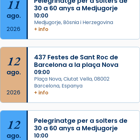
11
Pelegrinatge per a solters de
que les santes Juliana (“relatiu a Júlia”) i
30 a 60 anys a Medjugorje
Semproniana (“relatiu a Semprònia =
ago.
10:00
eterna”) són deixebles seves. I l’any 1667, el
Medjugorje, Bòsnia i Herzegovina
2026
+ info
frare Joan Gaspar Roig, afirma en una obra
que les santes són filles de l’antiga Iluro.
Mataró en reivindicarà les relíq
...
Ver más
12
437 Festes de Sant Roc de
Foto
Barcelona a la plaça Nova
ago.
09:00
View on Facebook
·
Share
Plaça Nova, Ciutat Vella, 08002
Barcelona, Espanya
2026
+ info
12
Pelegrinatge per a solters de
30 a 60 anys a Medjugorje
ago.
10:00