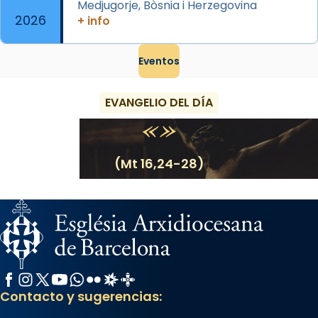
Medjugorje, Bòsnia i Herzegovina
2026
+ info
Eventos
EVANGELIO DEL DÍA
(Mt 16,24-28)
Facebook
Instagram
X / Twitter
YouTube
WhatsApp
Flickr
Radio Estel
Catalunya Cristiana
Contacto y sugerencias: