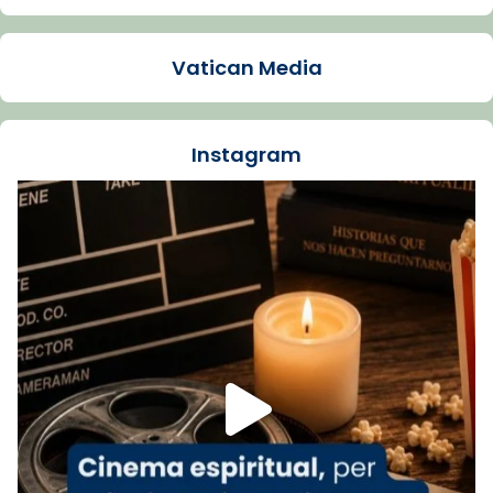
Arquebisbat de Barcelona
1 week ago
Vatican Media
La Carmina va patir depressió. Fa gairebé
dos mesos, a l'Estadi Lluís Companys, la
jove va fer arribar el seu testimoni al papa
Instagram
Lleó XIV.
Recupera l'entrevista comp
Vatican
tican News 👇
News
www.vaticannews.va/es/iglesia/news/2026-
07/carmina-historia-depresion-papa-viaje-
espana-testimoni...
Foto
View on Facebook
·
Share
Arquebisbat de Barcelona
1 week ago