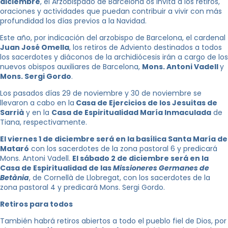
diciembre
, el Arzobispado de Barcelona os invita a los retiros,
oraciones y actividades que puedan contribuir a vivir con más
profundidad los días previos a la Navidad.
Este año, por indicación del arzobispo de Barcelona, el cardenal
Juan José Omella
, los retiros de Adviento destinados a todos
los sacerdotes y diáconos de la archidiócesis irán a cargo de los
nuevos obispos auxiliares de Barcelona,
​​Mons. Antoni Vadell
y
Mons. Sergi Gordo
.
Los pasados días ​​29 de noviembre y 30 de noviembre se
llevaron a cabo en la
Casa de Ejercicios de los Jesuitas de
Sarrià
y en la
Casa de Espiritualidad María Inmaculada
de
Tiana, respectivamente.
El viernes 1 de diciembre será en la basílica Santa María de
Mataró
con los sacerdotes de la zona pastoral 6 y predicará
Mons. Antoni Vadell.
El sábado 2 de diciembre será en la
Casa de Espiritualidad de las
Missioneres Germanes de
Betània
, de Cornellà de Llobregat, con los sacerdotes de la
zona pastoral 4 y predicará Mons. Sergi Gordo.
Retiros para todos
También habrá retiros abiertos a todo el pueblo fiel de Dios, por