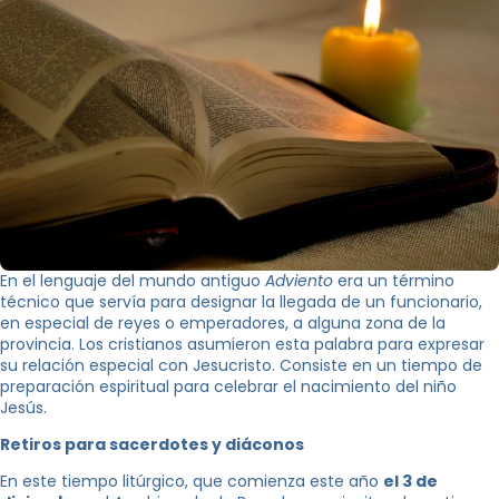
En el lenguaje del mundo antiguo
Adviento
era un término
técnico que servía para designar la llegada de un funcionario,
en especial de reyes o emperadores, a alguna zona de la
provincia. Los cristianos asumieron esta palabra para expresar
su relación especial con Jesucristo. Consiste en un tiempo de
preparación espiritual para celebrar el nacimiento del niño
Jesús.
Retiros para sacerdotes y diáconos
En este tiempo litúrgico, que comienza este año
el 3 de