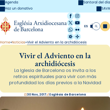
Agenda
Santoral del día
SAVA
Haz un donativo
Facebook
Instagram
X / Twitter
YouTube
ES
Me
Buscar
WhatsApp
Flickr
Radio Estel
Catalunya Cristi
Home
Noticias
Vivir el Adviento en la archidiócesis
Vivir el Adviento en la
archidiócesis
La Iglesia de Barcelona os invita a los
retiros espirituales para vivir con más
profundidad los días previos a la Navidad
30 Nov, 2017
Església de Barcelona