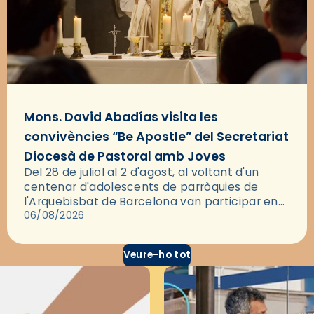
Mons. David Abadías visita les
convivències “Be Apostle” del Secretariat
Diocesà de Pastoral amb Joves
Del 28 de juliol al 2 d'agost, al voltant d'un
centenar d'adolescents de parròquies de
l'Arquebisbat de Barcelona van participar en
les convivències Be Apostle, organitzades pel
06/08/2026
Secretariat Diocesà de Pastoral amb…
Veure-ho tot