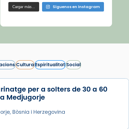
Síguenos en Instagram
Cargar más...
acions
Cultura
Espiritualitat
Social
rinatge per a solters de 30 a 60
 a Medjugorje
rje, Bòsnia i Herzegovina