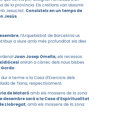
 de la província. Els cristians van assumir
mb Jesucrist.
Consisteix en un temps de
en Jesús
.
 desembre
, l’Arquebisbat de Barcelona us
ntribuir a viure amb més profunditat els dies
ardenal
Joan Josep Omella,
els recessos
rxidiòcesi
aniran a càrrec dels
nous bisbes
i Gordo
.
dur a terme a la Casa d’Exercicis dels
culada de Tiana, respectivament.
aria de Mataró
amb els mossens de la zona
de desembre serà a la Casa d’Espiritualitat
de Llobregat
, amb els mossens de la zona