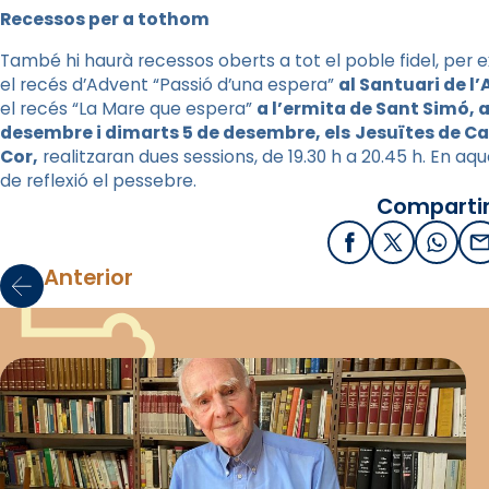
Recessos per a tothom
També hi haurà recessos oberts a tot el poble fidel, per
el recés d’Advent “Passió d’una espera”
al Santuari de l
el recés “La Mare que espera”
a l’ermita de Sant Simó, 
desembre i dimarts 5 de desembre, els
Jesuïtes de Ca
Cor,
realitzaran dues sessions, de 19.30 h a 20.45 h. En a
de reflexió el pessebre.
Compartir
Facebook
X / Twitter
What
E
Anterior