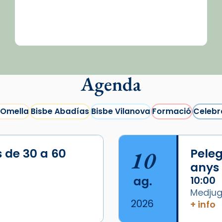
Agenda
 Omella
Bisbe Abadías
Bisbe Vilanova
Formació
Celebr
s de 30 a 60
10
Peleg
anys
ag.
10:00
Medjugo
2026
+ info