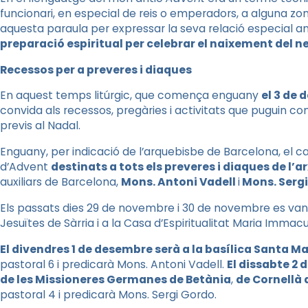
funcionari, en especial de reis o emperadors, a alguna zona
aquesta paraula per expressar la seva relació especial a
preparació espiritual per celebrar el naixement del n
Recessos per a preveres i diaques
En aquest temps litúrgic, que comença enguany
el 3 de
convida als recessos, pregàries i activitats que puguin co
previs al Nadal.
Enguany, per indicació de l’arquebisbe de Barcelona, el c
d’Advent
destinats a tots els preveres i diaques de l’a
auxiliars de Barcelona,
Mons. Antoni Vadell
i
Mons. Serg
Els passats dies 29 de novembre i 30 de novembre es van 
Jesuïtes de Sàrria i a la Casa d’Espiritualitat Maria Imma
El divendres 1 de desembre serà a la basílica Santa M
pastoral 6 i predicarà Mons. Antoni Vadell.
El dissabte 2 
de les Missioneres Germanes de Betània
,
de Cornellà 
pastoral 4 i predicarà Mons. Sergi Gordo.