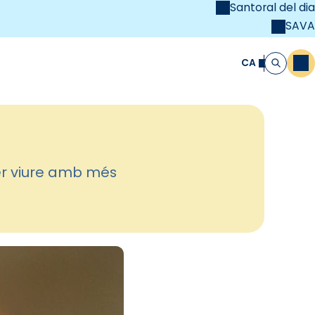
Santoral del dia
SAVA
el
unya Cristiana
CA
M
Cerca
per viure amb més