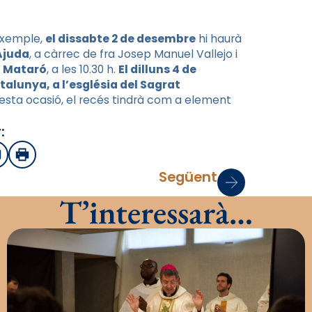
 exemple,
el dissabte 2 de desembre
hi haurà
’Ajuda
, a càrrec de fra Josep Manuel Vallejo i
a Mataró
, a les 10.30 h.
El dilluns 4 de
talunya, a l’església del Sagrat
questa ocasió, el recés tindrà com a element
:
sApp
mail
Imprimir
Següent
T’interessarà…