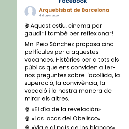
Facebook
Arquebisbat de Barcelona
4 days ago
🎬 Aquest estiu, cinema per
gaudir i també per reflexionar!
Mn. Peio Sánchez proposa cinc
pel·lícules per a aquestes
vacances. Històries per a tots els
públics que ens conviden a fer-
nos preguntes sobre l'acollida, la
superació, la convivència, la
vocació i la nostra manera de
mirar els altres.
🍿 «El día de la revelación»
🍿 «Las locas del Obelisco»
🍿 «Viaje al país de los blancos»