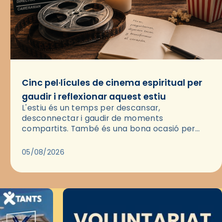
Cinc pel·lícules de cinema espiritual per
gaudir i reflexionar aquest estiu
L'estiu és un temps per descansar,
desconnectar i gaudir de moments
compartits. També és una bona ocasió per
deixar-se portar per una bona història i, a
través del cinema, reflexionar sobre les…
05/08/2026