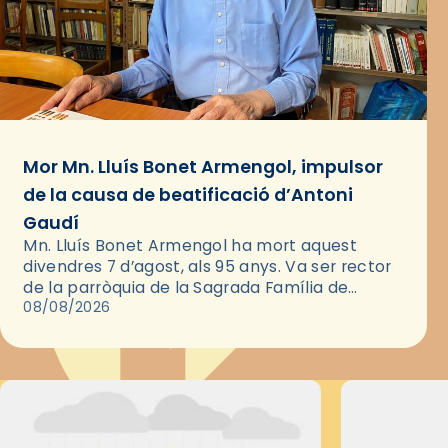
Mor Mn. Lluís Bonet Armengol, impulsor
de la causa de beatificació d’Antoni
Gaudí
Mn. Lluís Bonet Armengol ha mort aquest
divendres 7 d’agost, als 95 anys. Va ser rector
de la parròquia de la Sagrada Família de
Barcelona durant 25 anys, entre 1993 i 2018,…
08/08/2026