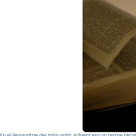
En el llenguatge del món antic
Advent
era un terme tècnic