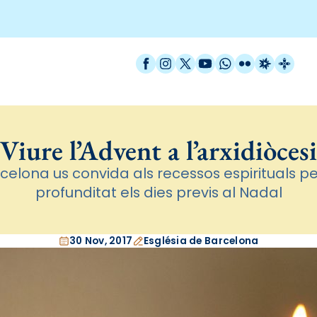
Facebook
Instagram
X / Twitter
YouTube
WhatsApp
Flickr
Radio Est
Catal
Viure l’Advent a l’arxidiòcesi
rcelona us convida als recessos espirituals 
profunditat els dies previs al Nadal
30 Nov, 2017
Església de Barcelona