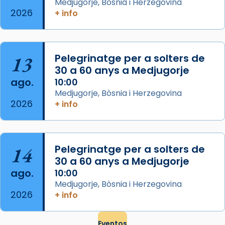
Medjugorje, Bòsnia i Herzegovina
eterna”) són deixebles seves. I l’any 1667, el
2026
+ info
frare Joan Gaspar Roig, afirma en una obra
que les santes són filles de l’antiga Iluro.
Mataró en reivindicarà les relíq
13
Pelegrinatge per a solters de
...
Ver más
30 a 60 anys a Medjugorje
Foto
ago.
10:00
Medjugorje, Bòsnia i Herzegovina
View on Facebook
·
Share
2026
+ info
14
Pelegrinatge per a solters de
30 a 60 anys a Medjugorje
ago.
10:00
Medjugorje, Bòsnia i Herzegovina
2026
+ info
Eventos