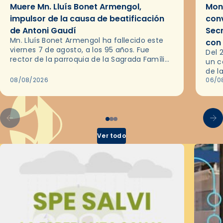
Muere Mn. Lluís Bonet Armengol,
Mons
impulsor de la causa de beatificación
conv
de Antoni Gaudí
Sec
Mn. Lluís Bonet Armengol ha fallecido este
con
viernes 7 de agosto, a los 95 años. Fue
Del 
rector de la parroquia de la Sagrada Família
un c
de Barcelona durante 25 años, entre 1993 y…
de l
08/08/2026
en l
06/0
por 
Ver todo