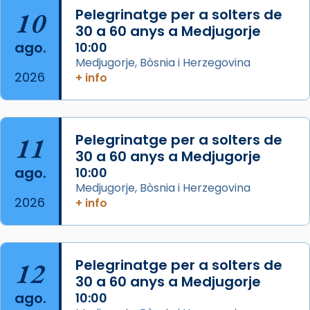
10
Pelegrinatge per a solters de
L’arquebisbe de Barcelona, el cardenal Joan
30 a 60 anys a Medjugorje
Josep Omella, ha presidit la missa i l’ha
ago.
10:00
concelebrat el bisbe auxiliar de Barcelona,
Medjugorje, Bòsnia i Herzegovina
Mons. David Abadías.
2026
+ info
📸 Dr. G. Simón
Foto
11
Pelegrinatge per a solters de
View on Facebook
·
Share
30 a 60 anys a Medjugorje
ago.
10:00
Arquebisbat de Barcelona
Medjugorje, Bòsnia i Herzegovina
2 weeks ago
2026
+ info
Memòria de les santes Juliana i
Semproniana, verges i màrtirs.
Acompanyant la història de sant Cugat, a
12
Pelegrinatge per a solters de
partir de l’Edat Mitjana sorgeix la tradició
30 a 60 anys a Medjugorje
que les santes Juliana (“relatiu a Júlia”) i
ago.
10:00
Semproniana (“relatiu a Semprònia =