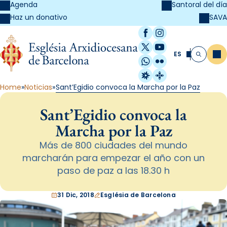
Agenda
Santoral del día
SAVA
Haz un donativo
Facebook
Instagram
X / Twitter
YouTube
ES
Me
Buscar
WhatsApp
Flickr
Radio Estel
Catalunya Cristi
Home
Noticias
Sant’Egidio convoca la Marcha por la Paz
Sant’Egidio convoca la
Marcha por la Paz
Más de 800 ciudades del mundo
marcharán para empezar el año con un
paso de paz a las 18.30 h
31 Dic, 2018
Església de Barcelona