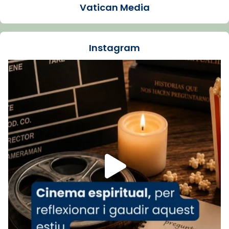
Vatican Media
La Carmina va patir depressió. Fa gairebé
dos mesos, a l'Estadi Lluís Companys, la
jove va fer arribar el seu testimoni al papa
Instagram
Lleó XIV.
Recupera l'entrevista comp
Vatican
tican News 👇
News
www.vaticannews.va/es/iglesia/news/2026-
07/carmina-historia-depresion-papa-viaje-
espana-testimoni...
Foto
View on Facebook
·
Share
Arquebisbat de Barcelona
2 weeks ago
«Avui les santes Juliana i Semproniana ens
ajuden a alçar la mirada»