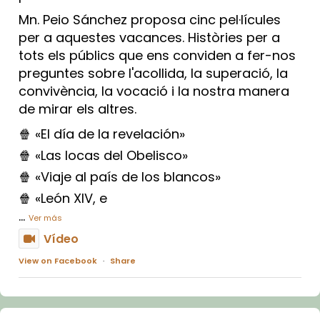
Mn. Peio Sánchez proposa cinc pel·lícules
per a aquestes vacances. Històries per a
tots els públics que ens conviden a fer-nos
preguntes sobre l'acollida, la superació, la
convivència, la vocació i la nostra manera
de mirar els altres.
🍿 «El día de la revelación»
🍿 «Las locas del Obelisco»
🍿 «Viaje al país de los blancos»
🍿 «León XIV, e
...
Ver más
Vídeo
View on Facebook
·
Share
Arquebisbat de Barcelona
1 week ago