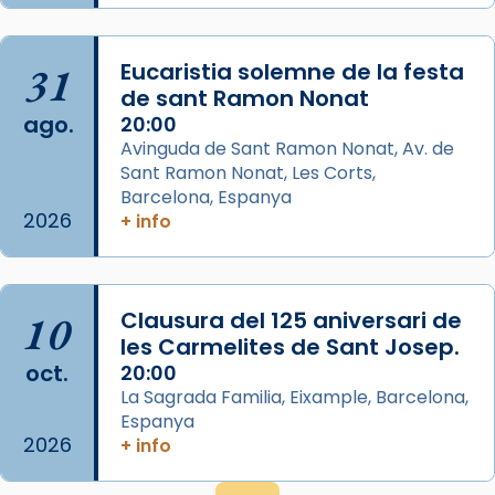
L’arquebisbe de Barcelona, el cardenal Joan
Josep Omella, ha presidit la missa i l’ha
31
Eucaristia solemne de la festa
concelebrat el bisbe auxiliar de Barcelona,
de sant Ramon Nonat
Mons. David Abadías.
ago.
20:00
Avinguda de Sant Ramon Nonat, Av. de
📸 Dr. G. Simón
Sant Ramon Nonat, Les Corts,
Foto
Barcelona, Espanya
2026
+ info
View on Facebook
·
Share
Arquebisbat de Barcelona
2 weeks ago
10
Clausura del 125 aniversari de
Memòria de les santes Juliana i
les Carmelites de Sant Josep.
oct.
Semproniana, verges i màrtirs.
20:00
La Sagrada Familia, Eixample, Barcelona,
Acompanyant la història de sant Cugat, a
Espanya
partir de l’Edat Mitjana sorgeix la tradició
2026
+ info
que les santes Juliana (“relatiu a Júlia”) i
Semproniana (“relatiu a Semprònia =