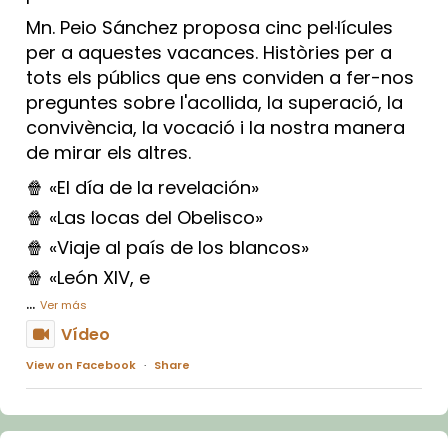
Mn. Peio Sánchez proposa cinc pel·lícules
per a aquestes vacances. Històries per a
tots els públics que ens conviden a fer-nos
preguntes sobre l'acollida, la superació, la
convivència, la vocació i la nostra manera
de mirar els altres.
🍿 «El día de la revelación»
🍿 «Las locas del Obelisco»
🍿 «Viaje al país de los blancos»
🍿 «León XIV, e
...
Ver más
Vídeo
View on Facebook
·
Share
Arquebisbat de Barcelona
1 week ago