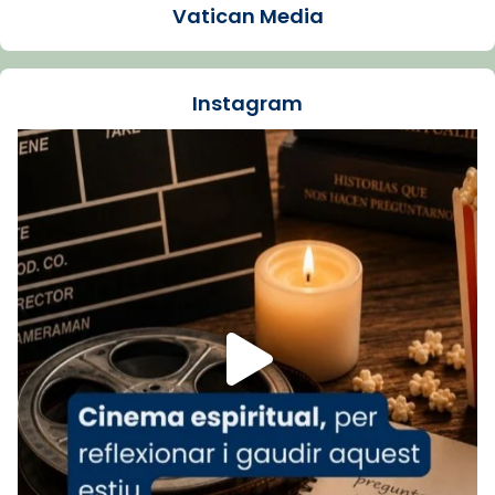
Vatican Media
La Carmina va patir depressió. Fa gairebé
dos mesos, a l'Estadi Lluís Companys, la
jove va fer arribar el seu testimoni al papa
Instagram
Lleó XIV.
Recupera l'entrevista comp
Vatican
tican News 👇
News
www.vaticannews.va/es/iglesia/news/2026-
07/carmina-historia-depresion-papa-viaje-
espana-testimoni...
Foto
View on Facebook
·
Share
Arquebisbat de Barcelona
2 weeks ago
«Avui les santes Juliana i Semproniana ens
ajuden a alçar la mirada»