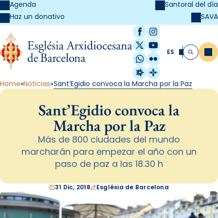
Agenda
Santoral del día
SAVA
Haz un donativo
Facebook
Instagram
X / Twitter
YouTube
ES
Me
Buscar
WhatsApp
Flickr
Radio Estel
Catalunya Cristi
Home
Noticias
Sant’Egidio convoca la Marcha por la Paz
Sant’Egidio convoca la
Marcha por la Paz
Más de 800 ciudades del mundo
marcharán para empezar el año con un
paso de paz a las 18.30 h
31 Dic, 2018
Església de Barcelona