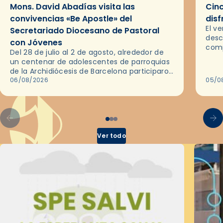
Mons. David Abadías visita las
Cinc
convivencias «Be Apostle» del
disf
El v
Secretariado Diocesano de Pastoral
desc
con Jóvenes
comp
Del 28 de julio al 2 de agosto, alrededor de
ocas
un centenar de adolescentes de parroquias
histo
de la Archidiócesis de Barcelona participaron
sobr
en las convivencias Be Apostle, organizadas
06/08/2026
05/0
por el Secretariado Diocesano…
Ver todo