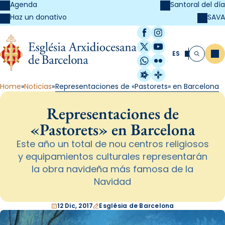
Agenda
Santoral del día
SAVA
Haz un donativo
Facebook
Instagram
X / Twitter
YouTube
ES
Me
Buscar
WhatsApp
Flickr
Radio Estel
Catalunya Cristi
Home
Noticias
Representaciones de «Pastorets» en Barcelona
Representaciones de
«Pastorets» en Barcelona
Este año un total de nou centros religiosos
y equipamientos culturales representarán
la obra navideña más famosa de la
Navidad
12 Dic, 2017
Església de Barcelona