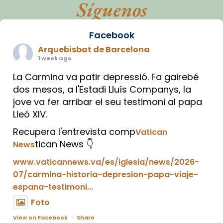
Síguenos
Facebook
Arquebisbat de Barcelona
1 week ago
La Carmina va patir depressió. Fa gairebé
dos mesos, a l'Estadi Lluís Companys, la
jove va fer arribar el seu testimoni al papa
Lleó XIV.
Recupera l'entrevista comp
Vatican
tican News 👇
News
www.vaticannews.va/es/iglesia/news/2026-
07/carmina-historia-depresion-papa-viaje-
espana-testimoni...
Foto
View on Facebook
·
Share