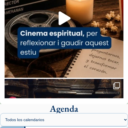
Aquest dilluns, 27 de juliol, ha tingut lloc la
missa d’acció de gràcies en agraïment al
comitè organitzador de la visita apostòlica
del Sant Pare Lleó XIV a Barcelona, i als
col·laboradors, a la Catedral de Barcelona.
L’arquebisbe de Barcelona, el cardenal Joan
Josep Omella, ha presidit la missa i l’ha
concelebrat el bisbe auxiliar de Barcelona,
Mons. David Abadías.
📸 Dr. G. Simón
Foto
View on Facebook
·
Share
Agenda
Arquebisbat de Barcelona
1 week ago
Memòria de les santes Juliana i