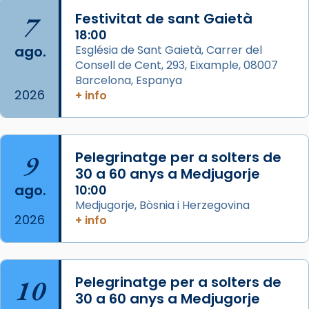
Semproniana, verges i màrtirs.
7
Festivitat de sant Gaietà
Acompanyant la història de sant Cugat, a
18:00
ago.
Església de Sant Gaietà, Carrer del
partir de l’Edat Mitjana sorgeix la tradició
Consell de Cent, 293, Eixample, 08007
que les santes Juliana (“relatiu a Júlia”) i
Barcelona, Espanya
Semproniana (“relatiu a Semprònia =
2026
+ info
eterna”) són deixebles seves. I l’any 1667, el
frare Joan Gaspar Roig, afirma en una obra
que les santes són filles de l’antiga Iluro.
Mataró en reivindicarà les relíq
9
Pelegrinatge per a solters de
...
30 a 60 anys a Medjugorje
Ver más
ago.
10:00
Foto
Medjugorje, Bòsnia i Herzegovina
View on Facebook
·
Share
2026
+ info
Arquebisbat de Barcelona
2 weeks ago
10
Pelegrinatge per a solters de
Jaume, fill de Zebedeu, és juntament amb el
30 a 60 anys a Medjugorje