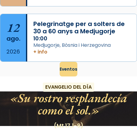
12
Pelegrinatge per a solters de
30 a 60 anys a Medjugorje
ago.
10:00
Medjugorje, Bòsnia i Herzegovina
2026
+ info
Eventos
EVANGELIO DEL DÍA
Su rostro resplandecía
como el sol.
(Mt 17,1-9)