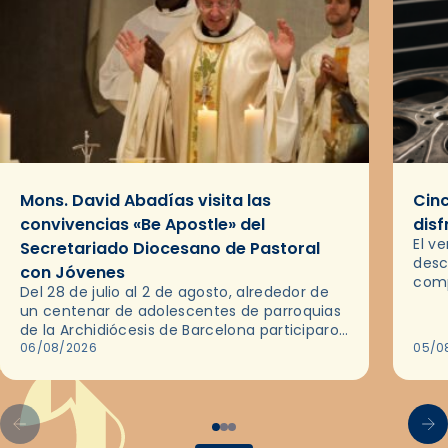
Mons. David Abadías visita las
Cinc
convivencias «Be Apostle» del
disf
El v
Secretariado Diocesano de Pastoral
desc
con Jóvenes
comp
Del 28 de julio al 2 de agosto, alrededor de
ocas
un centenar de adolescentes de parroquias
histo
de la Archidiócesis de Barcelona participaron
sobr
en las convivencias Be Apostle, organizadas
06/08/2026
05/0
por el Secretariado Diocesano…