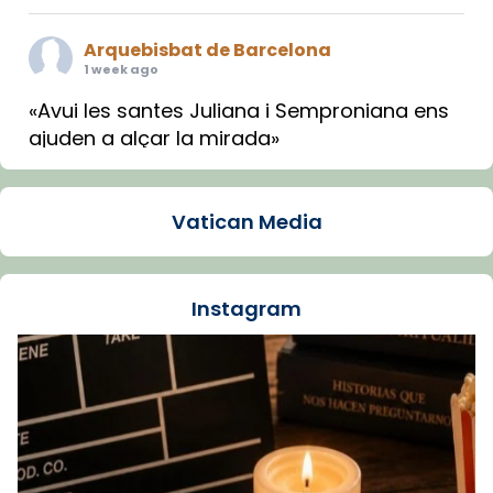
Arquebisbat de Barcelona
1 week ago
«Avui les santes Juliana i Semproniana ens
ajuden a alçar la mirada»
Mons. Sergi Gordo, bisbe de Tortosa, ha
presidit aquest 27 de juliol la missa de Les
Vatican Media
Santes de Mataró.
🔗
tinyurl.com/cvu5jmbk
📸 J. Merino
Instagram
Foto
View on Facebook
·
Share
Arquebisbat de Barcelona
is at Catedral
de Barcelona.
1 week ago