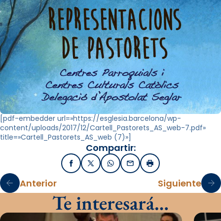
[pdf-embedder url=»https://esglesia.barcelona/wp-
content/uploads/2017/12/Cartell_Pastorets_AS_web-7.pdf»
title=»Cartell_Pastorets_AS_web (7)»]
Compartir:
Facebook
X / Twitter
WhatsApp
Email
Imprimir
Anterior
Siguiente
Te interesará…