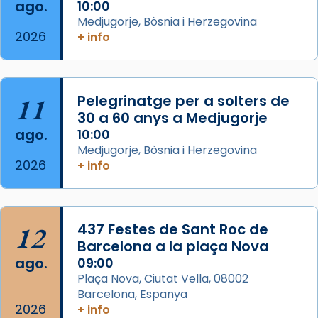
seu germà Joan i Pere un dels que
ago.
10:00
acompanyava més de prop Jesús.
Medjugorje, Bòsnia i Herzegovina
2026
+ info
Segons el llibre dels Fets (12,2) fou el primer
apòstol màrtir, decapitat a Jerusalem per
Herodes Agripa (vers l'any 44).
11
Pelegrinatge per a solters de
Patró de Galícia, després de les invasions
30 a 60 anys a Medjugorje
musulmanes fou venerat com a patró dels
ago.
10:00
Regnes castellans i més tard de tota
Medjugorje, Bòsnia i Herzegovina
Espanya.
2026
+ info
El seu sepulcre a Compostela fou un g
...
Ver más
Foto
12
437 Festes de Sant Roc de
Barcelona a la plaça Nova
View on Facebook
·
Share
ago.
09:00
Plaça Nova, Ciutat Vella, 08002
Barcelona, Espanya
2026
+ info