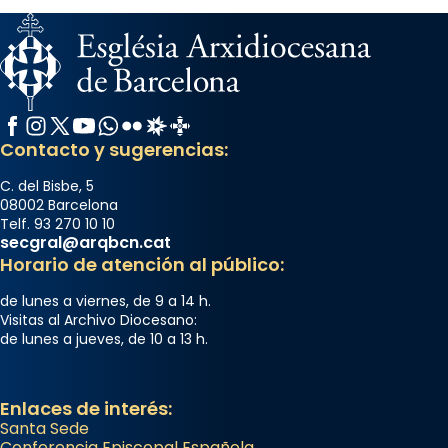
Facebook
Instagram
X / Twitter
YouTube
WhatsApp
Flickr
Radio Estel
Catalunya Cristiana
Contacto y sugerencias:
C. del Bisbe, 5
08002 Barcelona
Telf. 93 270 10 10
secgral@arqbcn.cat
Horario de atención al público:
de lunes a viernes, de 9 a 14 h.
Visitas al Archivo Diocesano:
de lunes a jueves, de 10 a 13 h.
Enlaces de interés:
Santa Sede
Conferencia Episcopal Española