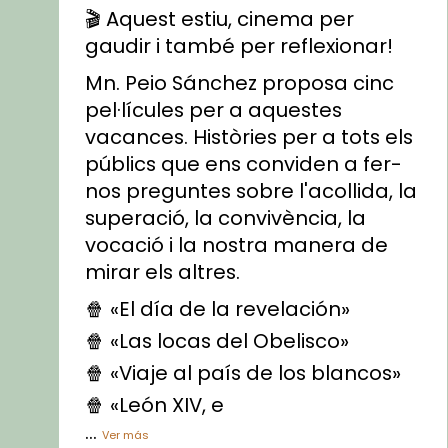
🎬 Aquest estiu, cinema per
gaudir i també per reflexionar!
Mn. Peio Sánchez proposa cinc
pel·lícules per a aquestes
vacances. Històries per a tots els
públics que ens conviden a fer-
nos preguntes sobre l'acollida, la
superació, la convivència, la
vocació i la nostra manera de
mirar els altres.
🍿 «El día de la revelación»
🍿 «Las locas del Obelisco»
🍿 «Viaje al país de los blancos»
🍿 «León XIV, e
...
Ver más