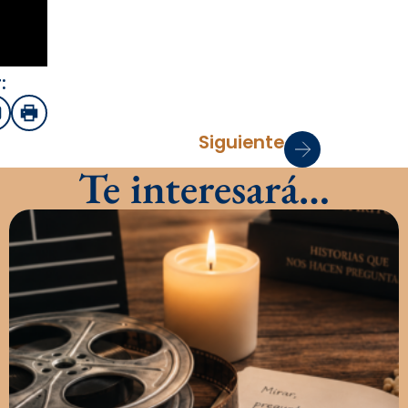
:
sApp
mail
Imprimir
Siguiente
Te interesará…