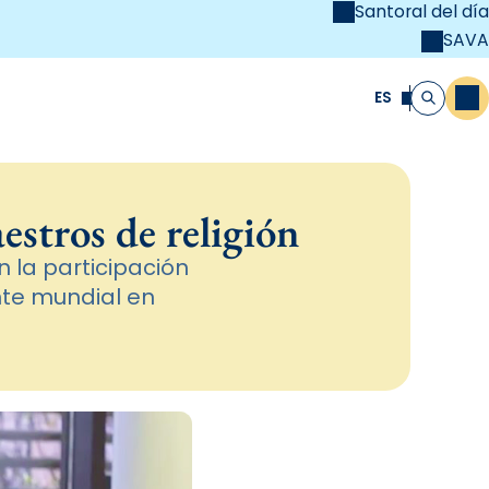
Santoral del día
SAVA
el
unya Cristiana
ES
M
Buscar
estros de religión
 la participación
nte mundial en