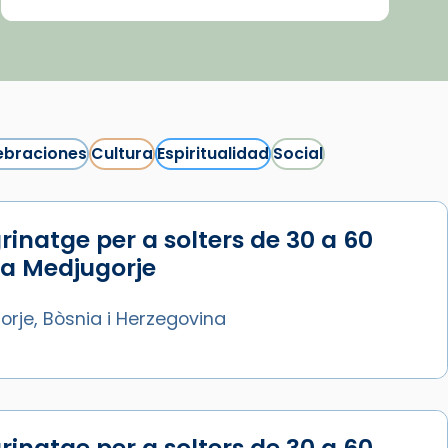
ebraciones
Cultura
Espiritualidad
Social
rinatge per a solters de 30 a 60
Síguenos en Instagram
 a Medjugorje
Cargar más...
rje, Bòsnia i Herzegovina
rinatge per a solters de 30 a 60