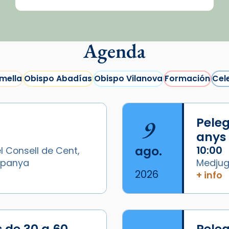
Agenda
mella
Obispo Abadías
Obispo Vilanova
Formación
Cel
9
Peleg
anys
ago.
10:00
l Consell de Cent,
Espanya
Medjugo
2026
+ info
/2026-
s de 30 a 60
Peleg