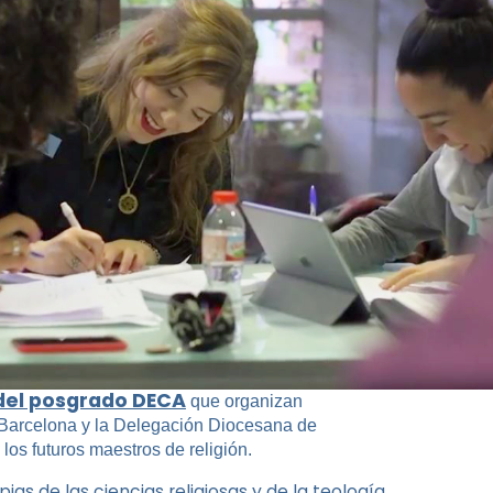
del posgrado DECA
que organizan
 Barcelona y la Delegación Diocesana de
os futuros maestros de religión.
as de las ciencias religiosas y de la teología