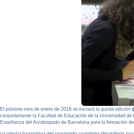
El próximo mes de enero de 2018 se iniciará la quinta edición
conjuntamente la Facultad de Educación de la Universidad de
Enseñanza del Arzobispado de Barcelona para la formación de l
La oferta formativa del posgrado combina disciplinas propi