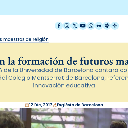
Facebook
Instagram
X / Twitter
YouTube
WhatsApp
Flickr
Radio Est
Catal
s maestros de religión
 la formación de futuros ma
 de la Universidad de Barcelona contará con
el Colegio Montserrat de Barcelona, refere
innovación educativa
12 Dic, 2017
Església de Barcelona