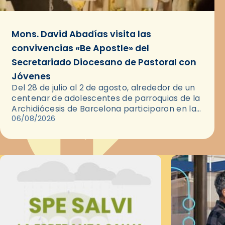
Mons. David Abadías visita las
convivencias «Be Apostle» del
Secretariado Diocesano de Pastoral con
Jóvenes
Del 28 de julio al 2 de agosto, alrededor de un
centenar de adolescentes de parroquias de la
Archidiócesis de Barcelona participaron en las
convivencias Be Apostle, organizadas por el
06/08/2026
Secretariado Diocesano…