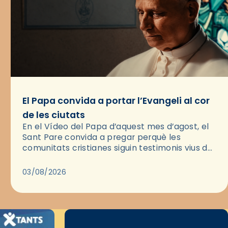
El Papa convida a portar l’Evangeli al cor
de les ciutats
En el Vídeo del Papa d’aquest mes d’agost, el
Sant Pare convida a pregar perquè les
comunitats cristianes siguin testimonis vius de
l’Evangeli enmig de les ciutats. A través d’una
pregària, el…
03/08/2026