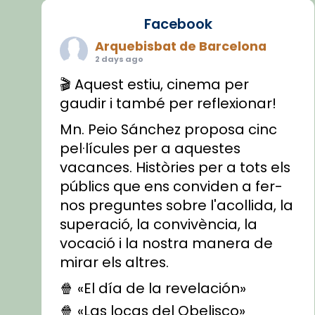
Facebook
Arquebisbat de Barcelona
2 days ago
🎬 Aquest estiu, cinema per
gaudir i també per reflexionar!
Mn. Peio Sánchez proposa cinc
pel·lícules per a aquestes
vacances. Històries per a tots els
públics que ens conviden a fer-
nos preguntes sobre l'acollida, la
superació, la convivència, la
vocació i la nostra manera de
mirar els altres.
🍿 «El día de la revelación»
🍿 «Las locas del Obelisco»