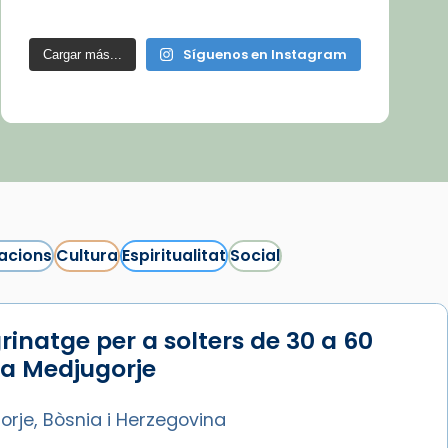
Síguenos en Instagram
Cargar más...
acions
Cultura
Espiritualitat
Social
rinatge per a solters de 30 a 60
 a Medjugorje
rje, Bòsnia i Herzegovina