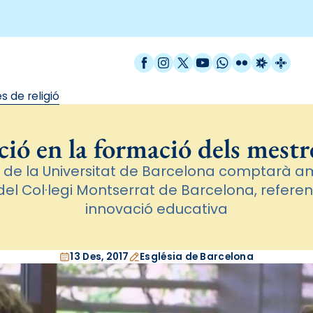
Facebook
Instagram
X / Twitter
YouTube
WhatsApp
Flickr
Radio Est
Catal
 de religió
ió en la formació dels mestre
 de la Universitat de Barcelona comptarà am
el Col·legi Montserrat de Barcelona, refere
innovació educativa
13 Des, 2017
Església de Barcelona