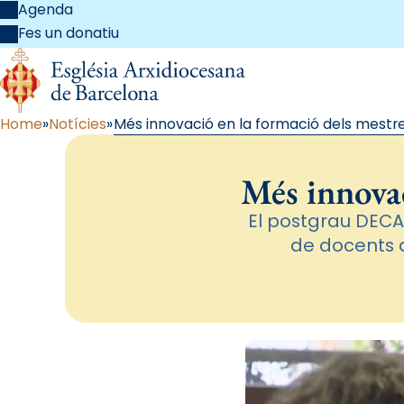
Agenda
Fes un donatiu
Home
Notícies
Més innovació en la formació dels mestres
Més innovac
El postgrau DECA
de docents d