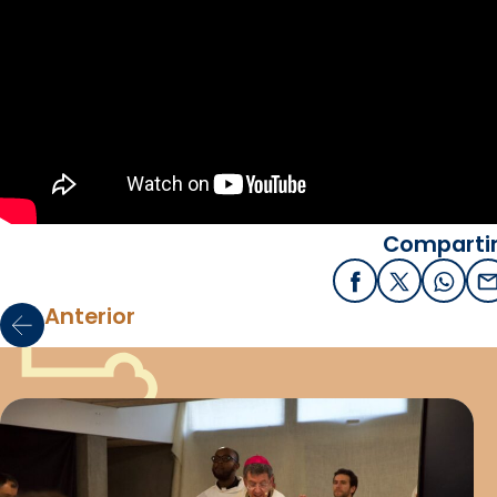
Compartir
Facebook
X / Twitter
What
E
Anterior