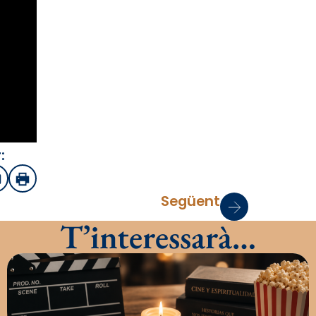
:
sApp
mail
Imprimir
Següent
T’interessarà…