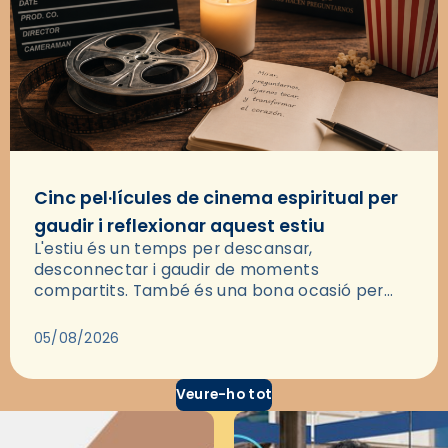
Cinc pel·lícules de cinema espiritual per
gaudir i reflexionar aquest estiu
L'estiu és un temps per descansar,
desconnectar i gaudir de moments
compartits. També és una bona ocasió per
deixar-se portar per una bona història i, a
través del cinema, reflexionar sobre les…
05/08/2026
Veure-ho tot