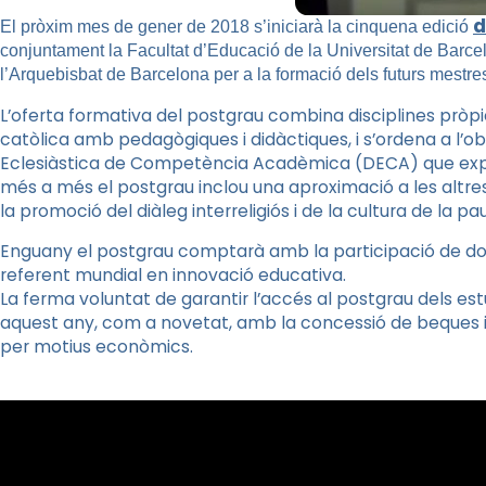
d
El pròxim mes de gener de 2018 s’iniciarà la cinquena edició
conjuntament la Facultat d’Educació de la Universitat de Bar
l’Arquebisbat de Barcelona per a la formació dels futurs mestres
L’oferta formativa del postgrau combina disciplines pròpies
catòlica amb pedagògiques i didàctiques, i s’ordena a l’o
Eclesiàstica de Competència Acadèmica (DECA) que expe
més a més el postgrau inclou una aproximació a les altres
la promoció del diàleg interreligiós i de la cultura de la pau
Enguany el postgrau comptarà amb la participació de doc
referent mundial en innovació educativa.
La ferma voluntat de garantir l’accés al postgrau dels 
aquest any, com a novetat, amb la concessió de beques i
per motius econòmics.