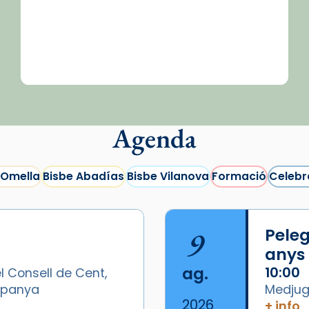
Agenda
 Omella
Bisbe Abadías
Bisbe Vilanova
Formació
Celebr
9
Peleg
anys
ag.
10:00
l Consell de Cent,
Espanya
Medjugo
2026
+ info