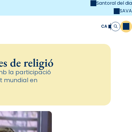
Santoral del dia
SAVA
el
unya Cristiana
CA
M
Cerca
s de religió
b la participació
nt mundial en