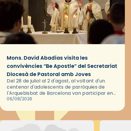
Mons. David Abadías visita les
convivències “Be Apostle” del Secretariat
Diocesà de Pastoral amb Joves
Del 28 de juliol al 2 d'agost, al voltant d'un
centenar d'adolescents de parròquies de
l'Arquebisbat de Barcelona van participar en
les convivències Be Apostle, organitzades pel
06/08/2026
Secretariat Diocesà de Pastoral amb…