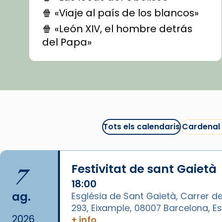
🍿 «Viaje al país de los blancos»
🍿 «León XIV, el hombre detrás
del Papa»
🍿 «Las ovejas detectives»
▶️ Descobreix les seves
recomanacions i prepara una
bona sessió de cinema aquest
est
itual
#CinemaEspiritual
Tots els calendaris
Cardenal
@cinemaspiritcat
Imatge: Generada amb IA
(OpenAI)
7
Festivitat de sant Gaietà
Video
18:00
ag.
Església de Sant Gaietà, Carrer de
View on Facebook
·
Share
293, Eixample, 08007 Barcelona, 
2026
+ info