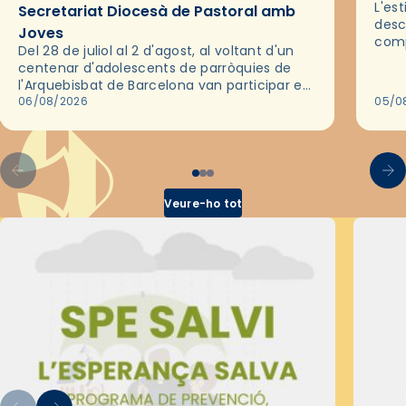
L'es
Secretariat Diocesà de Pastoral amb
desc
Joves
comp
Del 28 de juliol al 2 d'agost, al voltant d'un
deix
centenar d'adolescents de parròquies de
trav
l'Arquebisbat de Barcelona van participar en
les convivències Be Apostle, organitzades
06/08/2026
05/0
pel Secretariat Diocesà de Pastoral amb…
Veure-ho tot