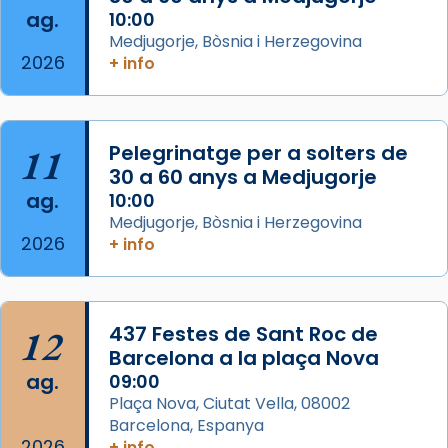
ag.
comitè organitzador de la visita apostòlica
10:00
Medjugorje, Bòsnia i Herzegovina
del Sant Pare Lleó XIV a Barcelona, i als
2026
+ info
col·laboradors, a la Catedral de Barcelona.
L’arquebisbe de Barcelona, el cardenal Joan
Josep Omella, ha presidit la missa i l’ha
11
Pelegrinatge per a solters de
concelebrat el bisbe auxiliar de Barcelona,
30 a 60 anys a Medjugorje
Mons. David Abadías.
ag.
10:00
📸 Dr. G. Simón
Medjugorje, Bòsnia i Herzegovina
2026
+ info
Photo
View on Facebook
·
Share
12
437 Festes de Sant Roc de
Arquebisbat de Barcelona
2 weeks ago
Barcelona a la plaça Nova
ag.
09:00
Memòria de les santes Juliana i
Plaça Nova, Ciutat Vella, 08002
Semproniana, verges i màrtirs.
Barcelona, Espanya
2026
+ info