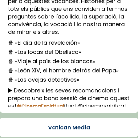
per a aquestes vacances. Històries per a
tots els públics que ens conviden a fer-nos
preguntes sobre l'acollida, la superació, la
convivència, la vocació i la nostra manera
de mirar els altres.
🍿 «El día de la revelación»
🍿 «Las locas del Obelisco»
🍿 «Viaje al país de los blancos»
🍿 «León XIV, el hombre detrás del Papa»
🍿 «Las ovejas detectives»
▶️ Descobreix les seves recomanacions i
prepara una bona sessió de cinema aquest
est
itual @cinemaspiritcat
#CinemaEspiritual
Imatge: Generada amb IA (OpenAI)
Video
Vatican Media
View on Facebook
·
Share