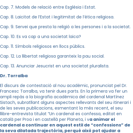
Cap. 7. Models de relació entre Església i Estat.
Cap. 8. Laïcitat de l’Estat i legitimitat de l’ètica religiosa.
Cap. 9. Servei que presta la religió a les persones i a la societat.
Cap. 10. Es va cap a una societat laica?
Cap. 11. Símbols religiosos en llocs públics.
Cap. 12. La llibertat religiosa garanteix la pau social.
Cap. 13. Anunciar Jesucrist en una societat pluralista.
Dr. Torralba
El discurs de contestació al nou acadèmic, pronunciat pel Dr.
Francesc Torralba, va tenir dues parts. En la primera va fer un
ampli repàs a la biografia acadèmica del cardenal Martínez
Sistach, subratllant alguns aspectes rellevants del seu itinerari i
de les seves publicacions, esmentant la més recent, el seu
llibre-entrevista titulat “Un cardenal es confessa, editat en
català per Proa i en castellà per Planeta, i v
a animar el
cardenal a continuar en aquest estil de “confessions” de
la seva dilatada trajectòria, perquè això pot ajudar a