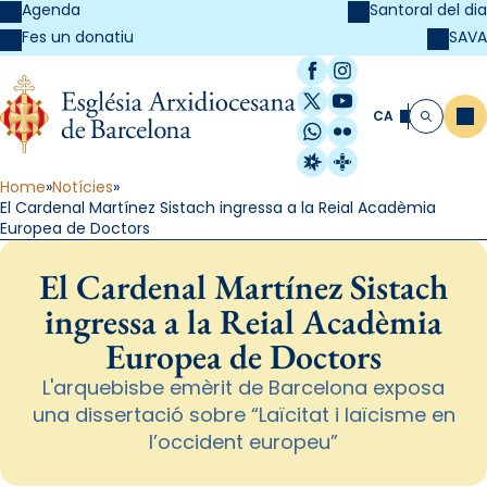
Agenda
Santoral del dia
SAVA
Fes un donatiu
Facebook
Instagram
X / Twitter
YouTube
CA
Me
Cerca
WhatsApp
Flickr
Radio Estel
Catalunya Cristi
Home
Notícies
El Cardenal Martínez Sistach ingressa a la Reial Acadèmia
Europea de Doctors
El Cardenal Martínez Sistach
ingressa a la Reial Acadèmia
Europea de Doctors
L'arquebisbe emèrit de Barcelona exposa
una dissertació sobre “Laïcitat i laïcisme en
l’occident europeu”