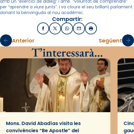
amb un “exercici de diàleg” i amb “voluntat de comprendre”
per “aprendre a viure junts”. I va cloure el seu brillant parlament
donant la benvinguda al nou acadèmic.
Compartir:
Facebook
X / Twitter
WhatsApp
Email
Imprimir
Anterior
Següent
T’interessarà…
Mons. David Abadías visita les
Cinc
convivències “Be Apostle” del
gaud