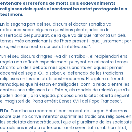
entendre el rerefons de molts dels esdeveniments
religiosos dels quals el cardenal ha estat protagonista o
testimoni.
En la segona part del seu discurs el doctor Torralba va
reflexionar sobre algunes qüestions plantejades en la
dissertació del purpurat, de la que va dir que “afronta un dels
temes més apassionants de l’hora present i que, justament per
això, estimula nostra curiositat intel·lectual”.
“En el seu discurs d’ingrés –va dir Torralba-, el recipiendari ens
regala una reflexió especialment punyent en erl nostre temps.
Afronta un dels debats més apassionants en aquest primer
decenni del segle XXI, a saber, el del’encaix de les tradicions
religioses en les societats postmodernes. Hi explora diferents
temàtiques que hi estan entrelligades, com la relació entre les
confessions religioses i els Estats, els models de relació que s’hi
poden donar i, a la vegada, proposa una laïcitat oberta seguint
el magisteri del Papa emèrit Benet XVI i del Papa Francesc”.
El Dr. Torralba va recordar el pensament de Jürgen Habermas
sobre que no convé intentar suprimir les tradicions religioses en
les societats democràtiques, i que el pluralisme de les societats
actuals ens invita a reflexionar amb serenitat i amb humilitat,