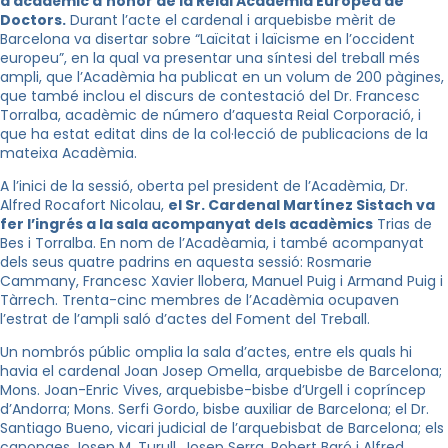
a acadèmic d’honor de la Reial Acadèmia Europea de
Doctors.
Durant l’acte el cardenal i arquebisbe mèrit de
Barcelona va disertar sobre “Laïcitat i laïcisme en l’occident
europeu”, en la qual va presentar una síntesi del treball més
ampli, que l’Acadèmia ha publicat en un volum de 200 pàgines,
que també inclou el discurs de contestació del Dr. Francesc
Torralba, acadèmic de número d’aquesta Reial Corporació, i
que ha estat editat dins de la col·lecció de publicacions de la
mateixa Acadèmia.
A l’inici de la sessió, oberta pel president de l’Acadèmia, Dr.
Alfred Rocafort Nicolau,
el Sr. Cardenal Martínez Sistach va
fer l’ingrés a la sala acompanyat dels acadèmics
Trias de
Bes i Torralba. En nom de l’Acadèamia, i també acompanyat
dels seus quatre padrins en aquesta sessió: Rosmarie
Cammany, Francesc Xavier llobera, Manuel Puig i Armand Puig i
Tàrrech. Trenta-cinc membres de l’Acadèmia ocupaven
l’estrat de l’ampli saló d’actes del Foment del Treball.
Un nombrós públic omplia la sala d’actes, entre els quals hi
havia el cardenal Joan Josep Omella, arquebisbe de Barcelona;
Mons. Joan-Enric Vives, arquebisbe-bisbe d’Urgell i copríncep
d’Andorra; Mons. Serfi Gordo, bisbe auxiliar de Barcelona; el Dr.
Santiago Bueno, vicari judicial de l’arquebisbat de Barcelona; els
canonges Josep M. Turull, Josep Serra, Robert Baró i Alfred