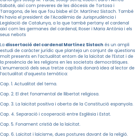
Sabaté, així com preveres de les diòcesis de Tortosa i
Tarragona, de les que fou bisbe el Dr. Martínez Sistach. També
hi havia el president de l’Acadèmia de Jurisprudència i
Legislació de Catalunya, a la que també pertany el cardenal
així com les germanes del cardenal, Roser i Maria Antònia i els
seus nebots
La
dissertació del cardenal Martínez Sistach
és un ampli
estudi de caràcter jurídic que planteja un conjunt de qüestions
molt presents en l’actualitat entorn de la laïcitat de l’Estat i de
la presència de les religions en les societats democràtiques.
L’enumeració dels seus tretze capítols donarà idea al lector de
l’actualitat d’aquesta temàtica:
Cap. 1. Actualitat del tema.
Cap. 2. El dret fonamental de llibertat religiosa.
Cap. 3. La laïcitat positiva i oberta de la Constitució espanyola.
Cap. 4. Separació i cooperació entre Església i Estat.
Cap. 5. Fonament cristià de la laïcitat.
Cap. 6. Laïcitat i laïcisme, dues postures davant de la religió.