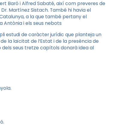
ert Baró i Alfred Sabaté, així com preveres de
l Dr. Martínez Sistach. També hi havia el
 Catalunya, a la que també pertany el
a Antònia i els seus nebots
li estudi de caràcter jurídic que planteja un
e la laïcitat de l’Estat i de la presència de
 dels seus tretze capítols donarà idea al
nyola.
ó.