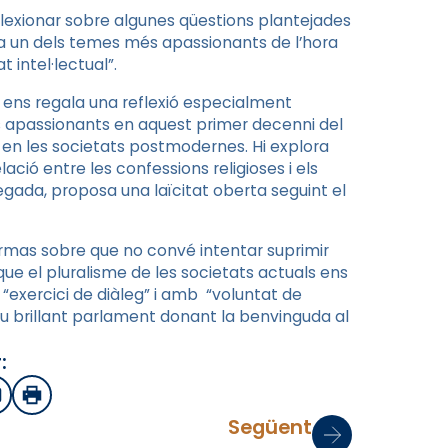
eflexionar sobre algunes qüestions plantejades
nta un dels temes més apassionants de l’hora
 intel·lectual”.
ari ens regala una reflexió especialment
s apassionants en aquest primer decenni del
ses en les societats postmodernes. Hi explora
ació entre les confessions religioses i els
vegada, proposa una laïcitat oberta seguint el
rmas sobre que no convé intentar suprimir
 que el pluralisme de les societats actuals ens
 “exercici de diàleg” i amb “voluntat de
seu brillant parlament donant la benvinguda al
:
sApp
mail
Imprimir
Següent