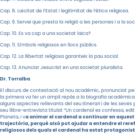
Cap. 8. Laïcitat de l’Estat i legitimitat de l’ètica religiosa.
Cap. 9. Servei que presta la religió a les persones i a la soc
Cap. 10. Es va cap a una societat laica?
Cap. 11. Símbols religiosos en llocs públics.
Cap. 12. La llibertat religiosa garanteix la pau social.
Cap. 13. Anunciar Jesucrist en una societat pluralista.
Dr. Torralba
El discurs de contestació al nou acadèmic, pronunciat pel 
la primera va fer un ampli repàs a la biografia acadèmica
alguns aspectes rellevants del seu itinerari i de les seve
seu llibre-entrevista titulat “Un cardenal es confessa, edi
Planeta, i v
a animar el cardenal a continuar en aquest 
trajectòria, perquè això pot ajudar a entendre el re
religiosos dels quals el cardenal ha estat protagonist