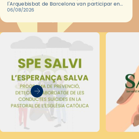
l'Arquebisbat de Barcelona van participar en
les convivències Be Apostle, organitzades pel
06/08/2026
Secretariat Diocesà de Pastoral amb…