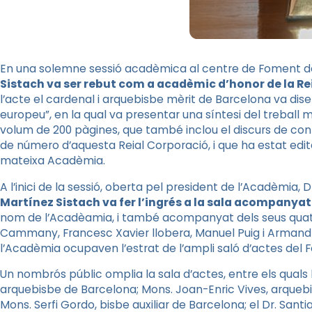
En una solemne sessió acadèmica al centre de Foment del
Sistach va ser rebut com a acadèmic d’honor de la R
l’acte el cardenal i arquebisbe mèrit de Barcelona va diser
europeu”, en la qual va presentar una síntesi del treball
volum de 200 pàgines, que també inclou el discurs de con
de número d’aquesta Reial Corporació, i que ha estat edita
mateixa Acadèmia.
A l’inici de la sessió, oberta pel president de l’Acadèmia, 
Martínez Sistach va fer l’ingrés a la sala acompanya
nom de l’Acadèamia, i també acompanyat dels seus quatr
Cammany, Francesc Xavier llobera, Manuel Puig i Armand
l’Acadèmia ocupaven l’estrat de l’ampli saló d’actes del 
Un nombrós públic omplia la sala d’actes, entre els quals
arquebisbe de Barcelona; Mons. Joan-Enric Vives, arquebi
Mons. Serfi Gordo, bisbe auxiliar de Barcelona; el Dr. Santi