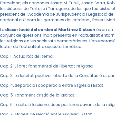
Barcelona; els canonges Josep M. Turull, Josep Serra, Rob
les diòcesis de Tortosa i Tarragona, de les que fou bisbe e
president de l’Acadèmia de Jurisprudència i Legislació de
cardenal així com les germanes del cardenal, Roser i Mari
La
dissertació del cardenal Martínez Sistach
és un amp
conjunt de qüestions molt presents en l’actualitat entorn d
les religions en les societats democràtiques. L’enumeració
lector de l’actualitat d’aquesta temàtica:
Cap. 1. Actualitat del tema.
Cap. 2. El dret fonamental de llibertat religiosa.
Cap. 3. La laïcitat positiva i oberta de la Constitució espa
Cap. 4. Separació i cooperació entre Església i Estat.
Cap. 5. Fonament cristià de la laïcitat.
Cap. 6. Laïcitat i laïcisme, dues postures davant de la religi
Cap. 7. Models de relació entre Església i Estat.