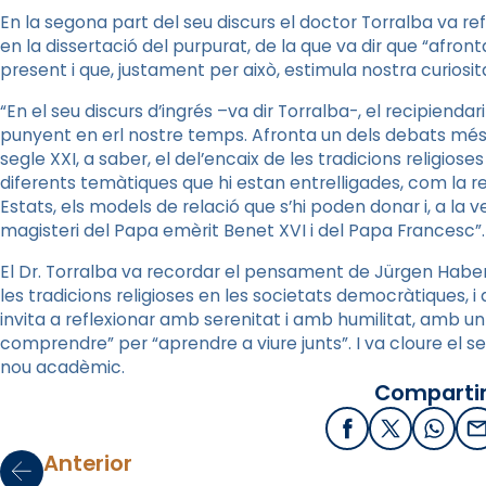
En la segona part del seu discurs el doctor Torralba va r
en la dissertació del purpurat, de la que va dir que “afro
present i que, justament per això, estimula nostra curiositat
“En el seu discurs d’ingrés –va dir Torralba-, el recipiend
punyent en erl nostre temps. Afronta un dels debats mé
segle XXI, a saber, el del’encaix de les tradicions religio
diferents temàtiques que hi estan entrelligades, com la rel
Estats, els models de relació que s’hi poden donar i, a la 
magisteri del Papa emèrit Benet XVI i del Papa Francesc”.
El Dr. Torralba va recordar el pensament de Jürgen Habe
les tradicions religioses en les societats democràtiques, i
invita a reflexionar amb serenitat i amb humilitat, amb un
comprendre” per “aprendre a viure junts”. I va cloure el 
nou acadèmic.
Compartir
Facebook
X / Twitter
What
E
Anterior