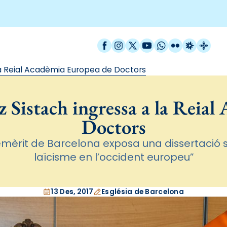
Facebook
Instagram
X / Twitter
YouTube
WhatsApp
Flickr
Radio Est
Catal
la Reial Acadèmia Europea de Doctors
 Sistach ingressa a la Reia
Doctors
mèrit de Barcelona exposa una dissertació so
laïcisme en l’occident europeu”
13 Des, 2017
Església de Barcelona