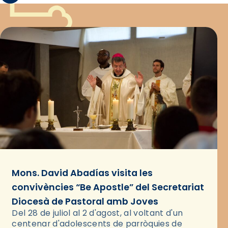
Mons. David Abadías visita les
convivències “Be Apostle” del Secretariat
Diocesà de Pastoral amb Joves
Del 28 de juliol al 2 d'agost, al voltant d'un
centenar d'adolescents de parròquies de