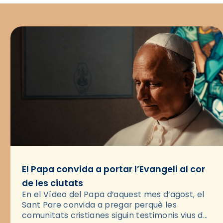
El Papa convida a portar l’Evangeli al cor
de les ciutats
En el Vídeo del Papa d’aquest mes d’agost, el
Sant Pare convida a pregar perquè les
comunitats cristianes siguin testimonis vius de