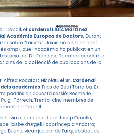
 Treball, e
l cardenal Lluís Martínez
eial Acadèmia Europea de Doctors.
Durant
tar sobre “Laïcitat i laïcisme en l’occident
 més ampli, que l’Acadèmia ha publicat en un
testació del Dr. Francesc Torralba, acadèmic
t dins de la col·lecció de publicacions de la
Dr. Alfred Rocafort Nicolau,
el Sr. Cardenal
t dels acadèmics
Trias de Bes i Torralba. En
e padrins en aquesta sessió: Rosmarie
 Puig i Tàrrech. Trenta-cinc membres de
Foment del Treball.
 hi havia el cardenal Joan Josep Omella,
sbe-bisbe d’Urgell i copríncep d’Andorra;
ago Bueno, vicari judicial de l’arquebisbat de