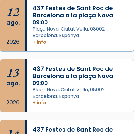
Arquebisbat de Barcelona
is at Catedral
12
437 Festes de Sant Roc de
de Barcelona.
Barcelona a la plaça Nova
1 week ago
ago.
09:00
Aquest dilluns, 27 de juliol, ha tingut lloc la
Plaça Nova, Ciutat Vella, 08002
missa d’acció de gràcies en agraïment al
Barcelona, Espanya
comitè organitzador de la visita apostòlica
2026
+ info
del Sant Pare Lleó XIV a Barcelona, i als
col·laboradors, a la Catedral de Barcelona.
L’arquebisbe de Barcelona, el cardenal Joan
13
437 Festes de Sant Roc de
Josep Omella, ha presidit la missa i l’ha
Barcelona a la plaça Nova
concelebrat el bisbe auxiliar de Barcelona,
ago.
09:00
Mons. David Abadías.
Plaça Nova, Ciutat Vella, 08002
Barcelona, Espanya
📸 Dr. G. Simón
2026
+ info
Foto
View on Facebook
·
Share
14
437 Festes de Sant Roc de
Arquebisbat de Barcelona