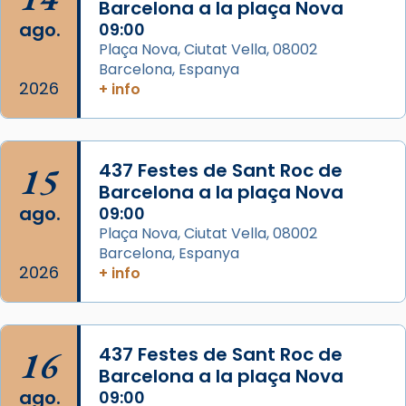
Barcelona a la plaça Nova
2 weeks ago
ago.
09:00
Memòria de les santes Juliana i
Plaça Nova, Ciutat Vella, 08002
Semproniana, verges i màrtirs.
Barcelona, Espanya
2026
+ info
Acompanyant la història de sant Cugat, a
partir de l’Edat Mitjana sorgeix la tradició
que les santes Juliana (“relatiu a Júlia”) i
15
Semproniana (“relatiu a Semprònia =
437 Festes de Sant Roc de
Barcelona a la plaça Nova
eterna”) són deixebles seves. I l’any 1667, el
ago.
09:00
frare Joan Gaspar Roig, afirma en una obra
Plaça Nova, Ciutat Vella, 08002
que les santes són filles de l’antiga Iluro.
Barcelona, Espanya
Mataró en reivindicarà les relíq
2026
+ info
...
Ver más
Foto
View on Facebook
·
Share
16
437 Festes de Sant Roc de
Barcelona a la plaça Nova
ago.
09:00