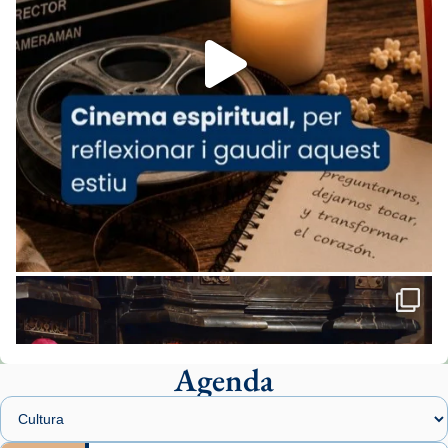
Foto
View on Facebook
·
Share
Arquebisbat de Barcelona
1 week ago
«Avui les santes Juliana i Semproniana ens
ajuden a alçar la mirada»
Mons. Sergi Gordo, bisbe de Tortosa, ha
presidit aquest 27 de juliol la missa de Les
Santes de Mataró.
🔗
tinyurl.com/cvu5jmbk
📸 J. Merino
Agenda
Foto
View on Facebook
·
Share