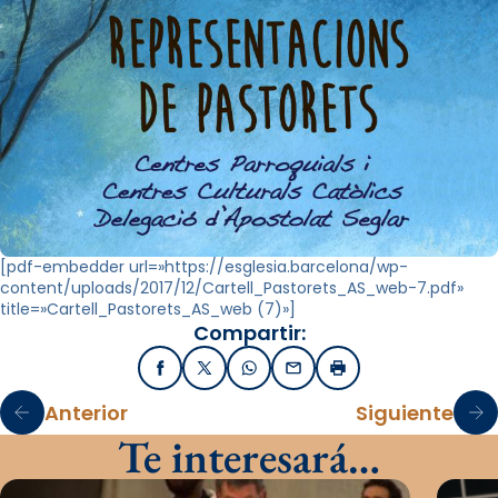
[pdf-embedder url=»https://esglesia.barcelona/wp-
content/uploads/2017/12/Cartell_Pastorets_AS_web-7.pdf»
title=»Cartell_Pastorets_AS_web (7)»]
Compartir:
Facebook
X / Twitter
WhatsApp
Email
Imprimir
Anterior
Siguiente
Te interesará…