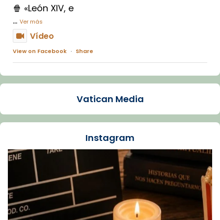
🍿 «León XIV, e
...
Ver más
Vídeo
View on Facebook
·
Share
Arquebisbat de Barcelona
1 week ago
Vatican Media
La Carmina va patir depressió. Fa gairebé
dos mesos, a l'Estadi Lluís Companys, la
jove va fer arribar el seu testimoni al papa
Instagram
Lleó XIV.
Recupera l'entrevista comp
Vatican
tican News 👇
News
www.vaticannews.va/es/iglesia/news/2026-
07/carmina-historia-depresion-papa-viaje-
espana-testimoni...