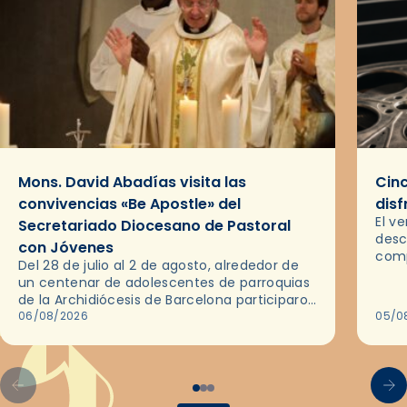
Mons. David Abadías visita las
Cinc
convivencias «Be Apostle» del
disf
El v
Secretariado Diocesano de Pastoral
desc
con Jóvenes
comp
Del 28 de julio al 2 de agosto, alrededor de
ocas
un centenar de adolescentes de parroquias
histo
de la Archidiócesis de Barcelona participaron
sobr
en las convivencias Be Apostle, organizadas
06/08/2026
05/0
por el Secretariado Diocesano…