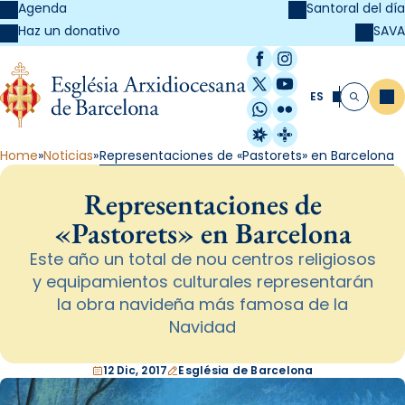
Agenda
Santoral del día
SAVA
Haz un donativo
Facebook
Instagram
X / Twitter
YouTube
ES
Me
Buscar
WhatsApp
Flickr
Radio Estel
Catalunya Cristi
Home
Noticias
Representaciones de «Pastorets» en Barcelona
Representaciones de
«Pastorets» en Barcelona
Este año un total de nou centros religiosos
y equipamientos culturales representarán
la obra navideña más famosa de la
Navidad
12 Dic, 2017
Església de Barcelona