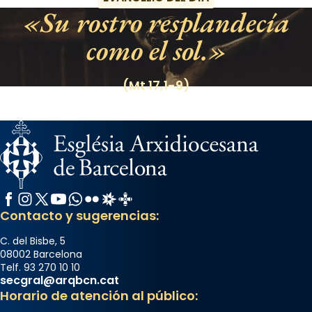
Su rostro resplandecía
como el sol.
(Mt 17,1-9)
Facebook
Instagram
X / Twitter
YouTube
WhatsApp
Flickr
Radio Estel
Catalunya Cristiana
Contacto y sugerencias:
C. del Bisbe, 5
08002 Barcelona
Telf. 93 270 10 10
secgral@arqbcn.cat
Horario de atención al público: