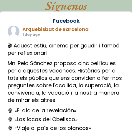
Síguenos
Facebook
Arquebisbat de Barcelona
1 day ago
🎬 Aquest estiu, cinema per gaudir i també
per reflexionar!
Mn. Peio Sánchez proposa cinc pel·lícules
per a aquestes vacances. Històries per a
tots els públics que ens conviden a fer-nos
preguntes sobre l'acollida, la superació, la
convivència, la vocació i la nostra manera
de mirar els altres.
🍿 «El día de la revelación»
🍿 «Las locas del Obelisco»
🍿 «Viaje al país de los blancos»