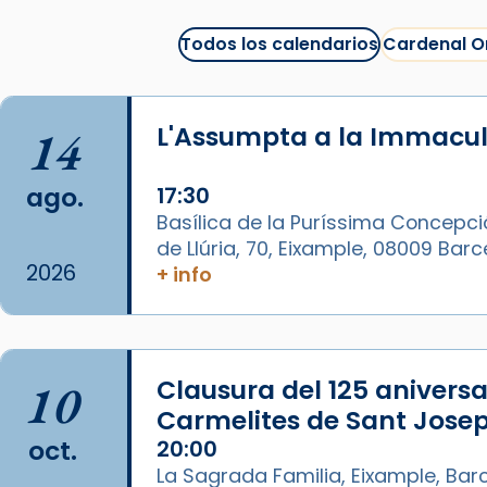
1 week ago
Todos los calendarios
Cardenal O
La Carmina va patir depressió.
Fa gairebé dos mesos, a l'Estadi
Lluís Companys, la jove va fer
14
L'Assumpta a la Immacu
arribar el seu testimoni al papa
Lleó XIV.
ago.
17:30
Recupera l'entrevista
Basílica de la Puríssima Concepci
comp
tican News 👇
Vatican News
de Llúria, 70, Eixample, 08009 Bar
2026
+ info
www.vaticannews.va/es/iglesia/news
07/carmina-historia-depresion-
papa-viaje-espana-testimoni...
Foto
10
Clausura del 125 aniversar
View on Facebook
·
Share
Carmelites de Sant Josep
oct.
20:00
Arquebisbat de Barcelona
La Sagrada Familia, Eixample, Bar