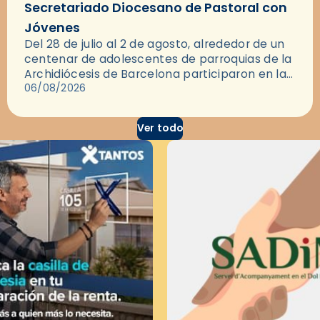
Secretariado Diocesano de Pastoral con
Jóvenes
Del 28 de julio al 2 de agosto, alrededor de un
centenar de adolescentes de parroquias de la
Archidiócesis de Barcelona participaron en las
convivencias Be Apostle, organizadas por el
06/08/2026
Secretariado Diocesano…
Ver todo