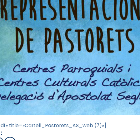
df» title=»Cartell_Pastorets_AS_web (7)»]
: