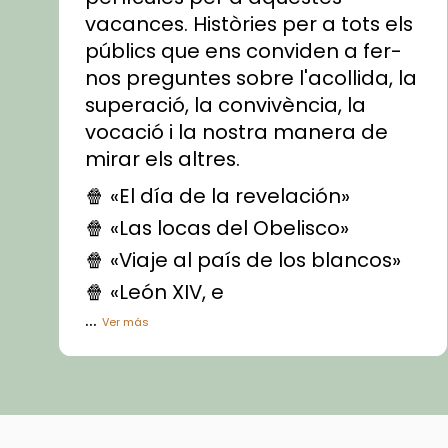
vacances. Històries per a tots els
públics que ens conviden a fer-
nos preguntes sobre l'acollida, la
superació, la convivència, la
vocació i la nostra manera de
mirar els altres.
🍿 «El día de la revelación»
🍿 «Las locas del Obelisco»
🍿 «Viaje al país de los blancos»
🍿 «León XIV, e
...
Ver más
Vídeo
View on Facebook
·
Share
Arquebisbat de Barcelona