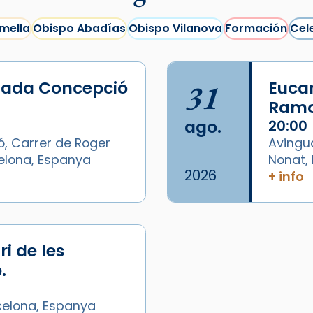
mella
Obispo Abadías
Obispo Vilanova
Formación
Cel
lada Concepció
31
Eucar
Ramo
ago.
20:00
ó, Carrer de Roger
Avingu
celona, Espanya
Nonat, 
2026
+ info
/2026-
i de les
.
celona, Espanya