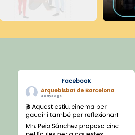
Facebook
Arquebisbat de Barcelona
4 days ago
🎬 Aquest estiu, cinema per
gaudir i també per reflexionar!
Mn. Peio Sánchez proposa cinc
pel·lícules per a aquestes