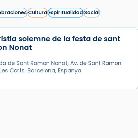
ebraciones
Cultura
Espiritualidad
Social
istia solemne de la festa de sant
Síguenos en Instagram
n Nonat
Cargar más...
da de Sant Ramon Nonat, Av. de Sant Ramon
Les Corts, Barcelona, Espanya