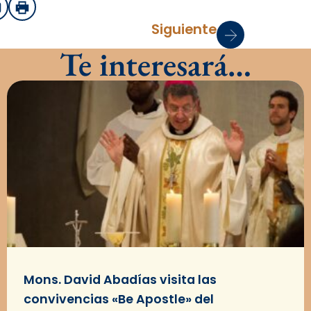
sApp
mail
Imprimir
Siguiente
Te interesará…
Mons. David Abadías visita las
convivencias «Be Apostle» del