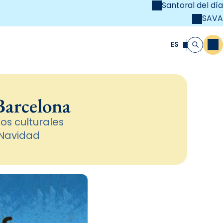
Santoral del día
SAVA
el
unya Cristiana
ES
M
Buscar
Barcelona
os culturales
 Navidad