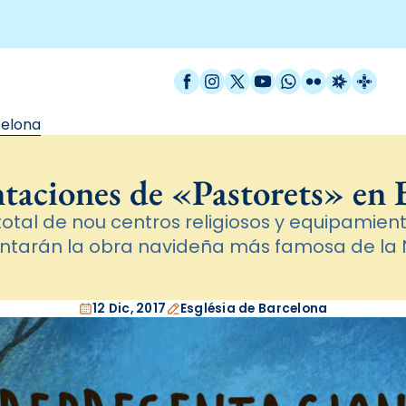
Facebook
Instagram
X / Twitter
YouTube
WhatsApp
Flickr
Radio Est
Catal
celona
taciones de «Pastorets» en 
total de nou centros religiosos y equipamient
ntarán la obra navideña más famosa de la
12 Dic, 2017
Església de Barcelona