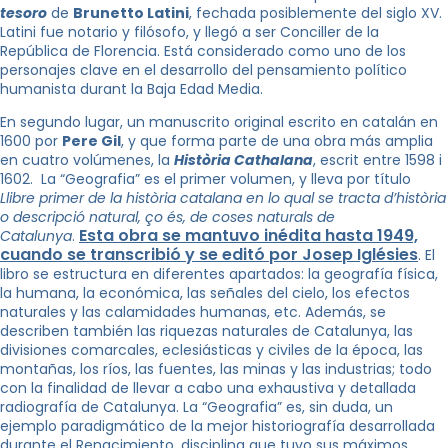
tesoro
de
Brunetto Latini
, fechada posiblemente del siglo XV.
Latini fue notario y filósofo, y llegó a ser Conciller de la
República de Florencia. Está considerado como uno de los
personajes clave en el desarrollo del pensamiento político
humanista durant la Baja Edad Media.
En segundo lugar, un manuscrito original escrito en catalán en
1600 por
Pere Gil
, y que forma parte de una obra más amplia
en cuatro volúmenes, la
Història Cathalana
, escrit entre 1598 i
1602. La “Geografia” es el primer volumen, y lleva por título
Llibre primer de la història catalana en lo qual se tracta d’història
o descripció natural, ço és, de coses naturals de
Esta obra se mantuvo inédita hasta 1949,
Catalunya
.
cuando se transcribió y se editó por Josep Iglésies
. El
libro se estructura en diferentes apartados: la geografía física,
la humana, la económica, las señales del cielo, los efectos
naturales y las calamidades humanas, etc. Además, se
describen también las riquezas naturales de Catalunya, las
divisiones comarcales, eclesiásticas y civiles de la época, las
montañas, los ríos, las fuentes, las minas y las industrias; todo
con la finalidad de llevar a cabo una exhaustiva y detallada
radiografía de Catalunya. La “Geografia” es, sin duda, un
ejemplo paradigmático de la mejor historiografía desarrollada
durante el Renacimiento, disciplina que tuvo sus máximos