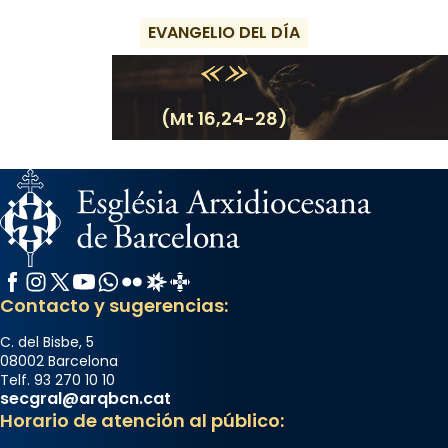
EVANGELIO DEL DÍA
(Mt 16,24-28)
Facebook
Instagram
X / Twitter
YouTube
WhatsApp
Flickr
Radio Estel
Catalunya Cristiana
Contacto y sugerencias:
C. del Bisbe, 5
08002 Barcelona
Telf. 93 270 10 10
secgral@arqbcn.cat
Horario de atención al público: