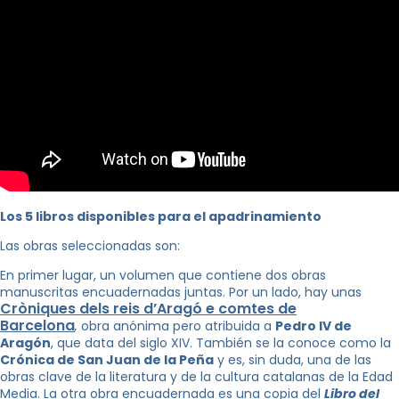
Los 5 libros disponibles para el apadrinamiento
Las obras seleccionadas son:
En primer lugar, un volumen que contiene dos obras
manuscritas encuadernadas juntas. Por un lado, hay unas
Cròniques dels reis d’Aragó e comtes de
Barcelona
,
obra anónima pero atribuida a
Pedro IV de
Aragón
, que data del siglo XIV. También se la conoce como la
Crónica de San Juan de la Peña
y es, sin duda, una de las
obras clave de la literatura y de la cultura catalanas de la Edad
Media. La otra obra encuadernada es una copia del
Libro del