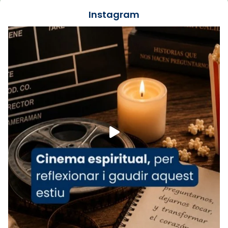
jove va fer arribar el seu testimoni al papa
Instagram
Lleó XIV.
Recupera l'entrevista comp
Vatican
tican News 👇
News
www.vaticannews.va/es/iglesia/news/2026-
07/carmina-historia-depresion-papa-viaje-
espana-testimoni...
Foto
View on Facebook
·
Share
Arquebisbat de Barcelona
1 week ago
«Avui les santes Juliana i Semproniana ens
ajuden a alçar la mirada»
Mons. Sergi Gordo, bisbe de Tortosa, ha
presidit aquest 27 de juliol la missa de Les