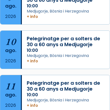
concelebrat el bisbe auxiliar de Barcelona,
ago.
10:00
Mons. David Abadías.
Medjugorje, Bòsnia i Herzegovina
2026
+ info
📸 Dr. G. Simón
Foto
View on Facebook
·
Share
10
Pelegrinatge per a solters de
30 a 60 anys a Medjugorje
Arquebisbat de Barcelona
ago.
10:00
2 weeks ago
Medjugorje, Bòsnia i Herzegovina
2026
Memòria de les santes Juliana i
+ info
Semproniana, verges i màrtirs.
Acompanyant la història de sant Cugat, a
partir de l’Edat Mitjana sorgeix la tradició
11
Pelegrinatge per a solters de
que les santes Juliana (“relatiu a Júlia”) i
30 a 60 anys a Medjugorje
Semproniana (“relatiu a Semprònia =
ago.
10:00
eterna”) són deixebles seves. I l’any 1667, el
Medjugorje, Bòsnia i Herzegovina
2026
+ info
frare Joan Gaspar Roig, afirma en una obra