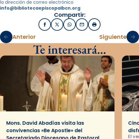
la dirección de correo electrónico
info@bibliotecaepiscopalbcn.org
Compartir:
Facebook
X / Twitter
WhatsApp
Email
Imprimir
Anterior
Siguiente
Te interesará…
Mons. David Abadías visita las
Cinc
convivencias «Be Apostle» del
disf
El v
Secretariado Diocesano de Pastoral