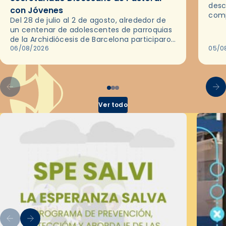
desc
con Jóvenes
comp
Del 28 de julio al 2 de agosto, alrededor de
ocas
un centenar de adolescentes de parroquias
histo
de la Archidiócesis de Barcelona participaron
sobr
en las convivencias Be Apostle, organizadas
06/08/2026
05/0
por el Secretariado Diocesano…
Ver todo