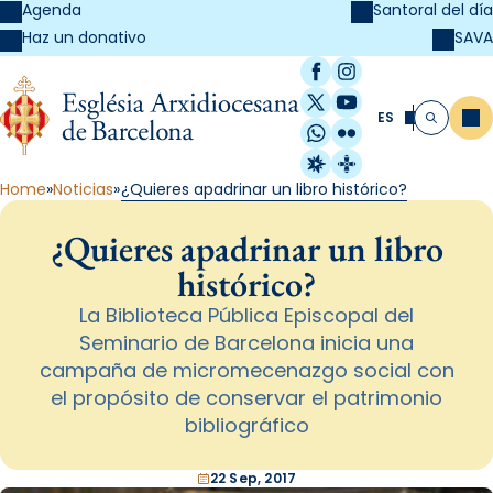
Agenda
Santoral del día
SAVA
Haz un donativo
Facebook
Instagram
X / Twitter
YouTube
ES
Me
Buscar
WhatsApp
Flickr
Radio Estel
Catalunya Cristi
Home
Noticias
¿Quieres apadrinar un libro histórico?
¿Quieres apadrinar un libro
histórico?
La Biblioteca Pública Episcopal del
Seminario de Barcelona inicia una
campaña de micromecenazgo social con
el propósito de conservar el patrimonio
bibliográfico
22 Sep, 2017