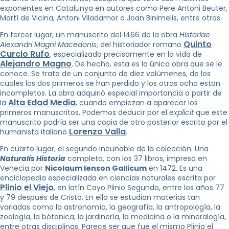
exponentes en Catalunya en autores como Pere Antoni Beuter,
Martí de Vicina, Antoni Viladamor o Joan Binimelis, entre otros.
En tercer lugar, un manuscrito del 1466 de la obra
Historiae
Quinto
Alexandri Magni Macedonis
, del historiador romano
Curcio Rufo
, especializado precisamente en la vida de
Alejandro Magno
. De hecho, esta es la única obra que se le
conoce. Se trata de un conjunto de diez volúmenes, de los
cuales los dos primeros se han perdido y los otros ocho estan
incompletos. La obra adquirió especial importancia a partir de
Alta Edad Media
la
, cuando empiezan a aparecer los
primeros manuscritos. Podemos deducir por el
explicit
que este
manuscrito podría ser una copia de otro posterior escrito por el
Lorenzo Valla
humanista italiano
.
En cuarto lugar, el segundo incunable de la colección. Una
Naturalis Historia
completa, con los 37 libros, impresa en
Venecia por
Nicolaum Ienson Gallicum
en 1472. Es una
enciclopedia especializada en ciencias naturales escrita por
Plinio el Viejo
, en latín Cayo Plinio Segundo, entre los años 77
y 79 después de Cristo. En ella se estudian materias tan
variadas como la astronomía, la geografía, la antropología, la
zoología, la bótanica, la jardinería, la medicina o la mineralogía,
entre otras disciplinas. Parece ser que fue el mismo Plinio el