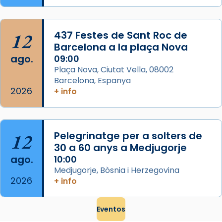
que les santes són filles de l’antiga Iluro.
Mataró en reivindicarà les relíq
...
Ver más
12
437 Festes de Sant Roc de
Foto
Barcelona a la plaça Nova
ago.
09:00
View on Facebook
·
Share
Plaça Nova, Ciutat Vella, 08002
Barcelona, Espanya
2026
+ info
12
Pelegrinatge per a solters de
30 a 60 anys a Medjugorje
ago.
10:00
Medjugorje, Bòsnia i Herzegovina
2026
+ info
Eventos