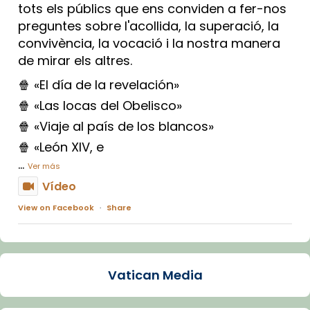
tots els públics que ens conviden a fer-nos
preguntes sobre l'acollida, la superació, la
convivència, la vocació i la nostra manera
de mirar els altres.
🍿 «El día de la revelación»
🍿 «Las locas del Obelisco»
🍿 «Viaje al país de los blancos»
🍿 «León XIV, e
...
Ver más
Vídeo
View on Facebook
·
Share
Arquebisbat de Barcelona
1 week ago
Vatican Media
La Carmina va patir depressió. Fa gairebé
dos mesos, a l'Estadi Lluís Companys, la