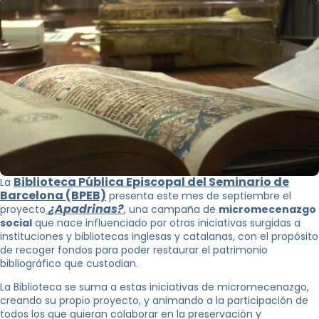
Biblioteca Pública Episcopal del Seminario de
La
Barcelona (BPEB)
presenta este mes de septiembre el
¿
Apadrinas?
proyecto
, una campaña de
micromecenazgo
social
que nace influenciado por otras iniciativas surgidas a
instituciones y bibliotecas inglesas y catalanas, con el propósito
de recoger fondos para poder restaurar el patrimonio
bibliográfico que custodian.
La Biblioteca se suma a estas iniciativas de micromecenazgo,
creando su propio proyecto, y animando a la participación de
todos los que quieran colaborar en la preservación y