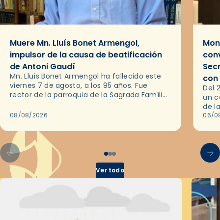
Muere Mn. Lluís Bonet Armengol,
Mons
impulsor de la causa de beatificación
conv
de Antoni Gaudí
Sec
Mn. Lluís Bonet Armengol ha fallecido este
con
viernes 7 de agosto, a los 95 años. Fue
Del 
rector de la parroquia de la Sagrada Família
un c
de Barcelona durante 25 años, entre 1993 y…
de l
08/08/2026
en l
06/0
por 
Ver todo