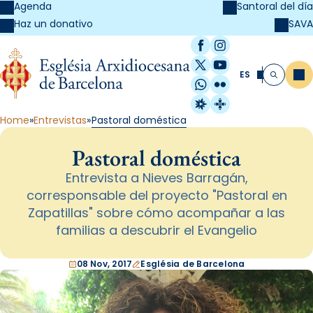
Agenda
Santoral del día
SAVA
Haz un donativo
Facebook
Instagram
X / Twitter
YouTube
ES
Me
Buscar
WhatsApp
Flickr
Radio Estel
Catalunya Cristi
Home
Entrevistas
Pastoral doméstica
Pastoral doméstica
Entrevista a Nieves Barragán,
corresponsable del proyecto "Pastoral en
Zapatillas" sobre cómo acompañar a las
familias a descubrir el Evangelio
08 Nov, 2017
Església de Barcelona