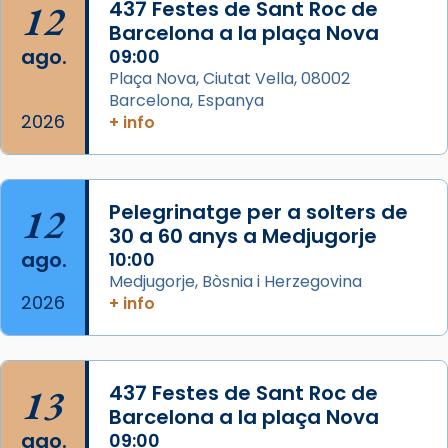
12
437 Festes de Sant Roc de
partir de l’Edat Mitjana sorgeix la tradició
Barcelona a la plaça Nova
que les santes Juliana (“relatiu a Júlia”) i
ago.
09:00
Semproniana (“relatiu a Semprònia =
Plaça Nova, Ciutat Vella, 08002
eterna”) són deixebles seves. I l’any 1667, el
Barcelona, Espanya
2026
frare Joan Gaspar Roig, afirma en una obra
+ info
que les santes són filles de l’antiga Iluro.
Mataró en reivindicarà les relíq
...
Ver más
12
Pelegrinatge per a solters de
Foto
30 a 60 anys a Medjugorje
ago.
10:00
View on Facebook
·
Share
Medjugorje, Bòsnia i Herzegovina
2026
+ info
13
437 Festes de Sant Roc de
Barcelona a la plaça Nova
ago.
09:00