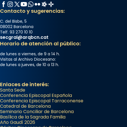
Facebook
Instagram
X / Twitter
YouTube
WhatsApp
Flickr
Radio Estel
Catalunya Cristiana
Contacto y sugerencias:
C. del Bisbe, 5
08002 Barcelona
Telf. 93 270 10 10
secgral@arqbcn.cat
Horario de atención al público:
de lunes a viernes, de 9 a 14 h.
Visitas al Archivo Diocesano:
de lunes a jueves, de 10 a 13 h.
Enlaces de interés:
Santa Sede
Conferencia Episcopal Española
Conferencia Episcopal Tarraconense
Catedral de Barcelona
Seminario Conciliar de Barcelona
Basílica de la Sagrada Familia
Año Gaudí 2026