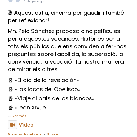
4 days ago
🎬 Aquest estiu, cinema per gaudir i també
per reflexionar!
Mn. Peio Sánchez proposa cinc pel·lícules
per a aquestes vacances. Històries per a
tots els públics que ens conviden a fer-nos
preguntes sobre l'acollida, la superació, la
convivència, la vocació i la nostra manera
de mirar els altres.
🍿 «El día de la revelación»
🍿 «Las locas del Obelisco»
🍿 «Viaje al país de los blancos»
🍿 «León XIV, e
...
Ver más
Vídeo
View on Facebook
·
Share