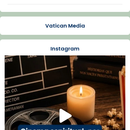
Arquebisbat de Barcelona
1 week ago
Vatican Media
La Carmina va patir depressió. Fa gairebé
dos mesos, a l'Estadi Lluís Companys, la
jove va fer arribar el seu testimoni al papa
Instagram
Lleó XIV.
Recupera l'entrevista comp
Vatican
tican News 👇
News
www.vaticannews.va/es/iglesia/news/2026-
07/carmina-historia-depresion-papa-viaje-
espana-testimoni...
Foto
View on Facebook
·
Share
Arquebisbat de Barcelona