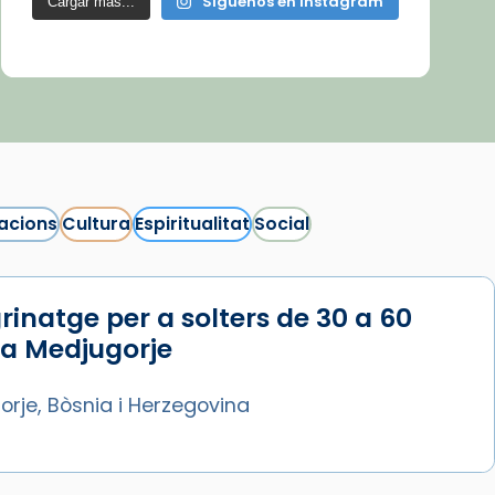
Síguenos en Instagram
Cargar más...
acions
Cultura
Espiritualitat
Social
rinatge per a solters de 30 a 60
 a Medjugorje
rje, Bòsnia i Herzegovina