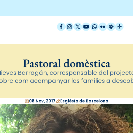
Facebook
Instagram
X / Twitter
YouTube
WhatsApp
Flickr
Radio Est
Catal
Pastoral domèstica
Nieves Barragán, corresponsable del project
sobre com acompanyar les famílies a descobr
08 Nov, 2017
Església de Barcelona