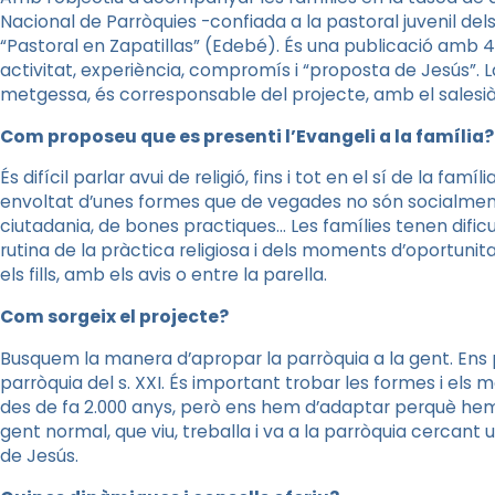
Nacional de Parròquies -confiada a la pastoral juvenil del
“Pastoral en Zapatillas” (Edebé). És una publicació amb 44
activitat, experiència, compromís i “proposta de Jesús”. La
metgessa, és corresponsable del projecte, amb el salesià
Com proposeu que es presenti l’Evangeli a la família
És difícil parlar avui de religió, fins i tot en el sí de la famí
envoltat d’unes formes que de vegades no són socialment a
ciutadania, de bones practiques… Les famílies tenen dific
rutina de la pràctica religiosa i dels moments d’oportun
els fills, amb els avis o entre la parella.
Com sorgeix el projecte?
Busquem la manera d’apropar la parròquia a la gent. En
parròquia del s. XXI. És important trobar les formes i els m
des de fa 2.000 anys, però ens hem d’adaptar perquè he
gent normal, que viu, treballa i va a la parròquia cercant
de Jesús.