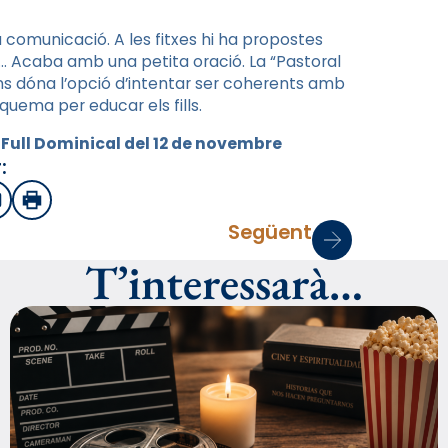
la comunicació. A les fitxes hi ha propostes
s… Acaba amb una petita oració. La “Pastoral
 ens dóna l’opció d’intentar ser coherents amb
squema per educar els fills.
l Full Dominical del 12 de novembre
:
sApp
mail
Imprimir
Següent
T’interessarà…