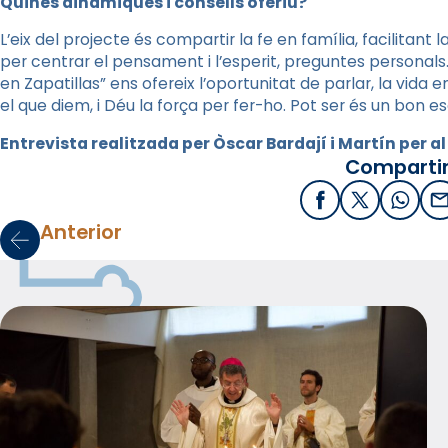
Quines dinàmiques i consells oferiu?
L’eix del projecte és compartir la fe en família, facilitant 
per centrar el pensament i l’esperit, preguntes personal
en Zapatillas” ens ofereix l’oportunitat de parlar, la vida
el que diem, i Déu la força per fer-ho. Pot ser és un bon e
Entrevista realitzada per Òscar Bardají i Martín per a
Compartir
Facebook
X / Twitter
What
E
Anterior