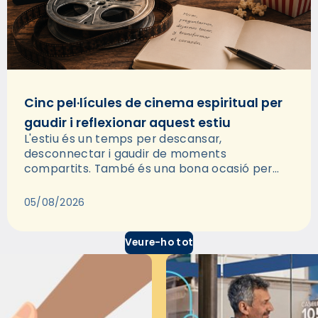
Cinc pel·lícules de cinema espiritual per
gaudir i reflexionar aquest estiu
L'estiu és un temps per descansar,
desconnectar i gaudir de moments
compartits. També és una bona ocasió per
deixar-se portar per una bona història i, a
través del cinema, reflexionar sobre les…
05/08/2026
Veure-ho tot