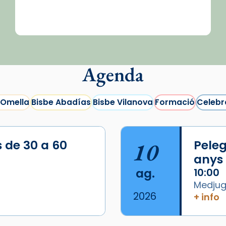
Agenda
 Omella
Bisbe Abadías
Bisbe Vilanova
Formació
Celebr
s de 30 a 60
10
Peleg
anys
ag.
10:00
Medjugo
2026
+ info