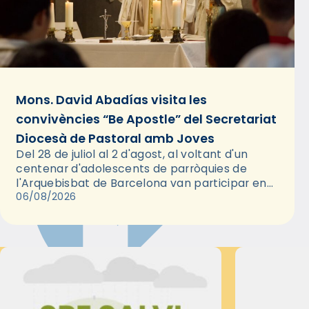
Mons. David Abadías visita les
convivències “Be Apostle” del Secretariat
Diocesà de Pastoral amb Joves
Del 28 de juliol al 2 d'agost, al voltant d'un
centenar d'adolescents de parròquies de
l'Arquebisbat de Barcelona van participar en
les convivències Be Apostle, organitzades pel
06/08/2026
Secretariat Diocesà de Pastoral amb…