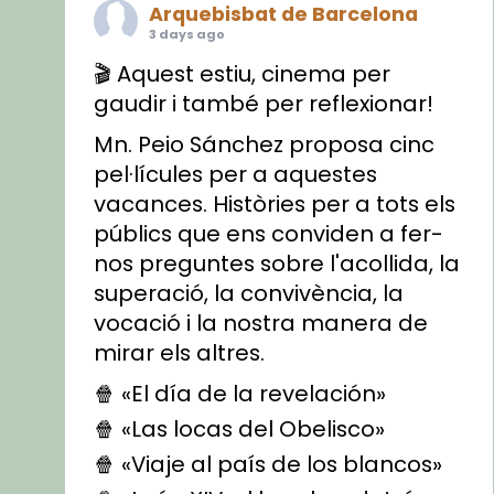
Arquebisbat de Barcelona
3 days ago
🎬 Aquest estiu, cinema per
gaudir i també per reflexionar!
Mn. Peio Sánchez proposa cinc
pel·lícules per a aquestes
vacances. Històries per a tots els
públics que ens conviden a fer-
nos preguntes sobre l'acollida, la
superació, la convivència, la
vocació i la nostra manera de
mirar els altres.
🍿 «El día de la revelación»
🍿 «Las locas del Obelisco»
🍿 «Viaje al país de los blancos»