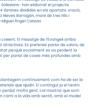
s Salesians- han elaborat el projecte
 làmines dividides en els apartats: oració,
 Nieves Barragán, mare de tres fills i
 Miguel Ángel Calavia.
?
lia creient. El missatge de l’Evangeli arriba
tractives. Es prefereix parlar de valors, de
ultat perquè socialment es va perdent la
itat per parlar de coses més profundes amb
s plantegem contínuament com ha de ser la
aterials que ajudin. El contingut ja el tenim
m perdut molta gent: cal mostrar que som
 un camí a la vida amb sentit, amb el model