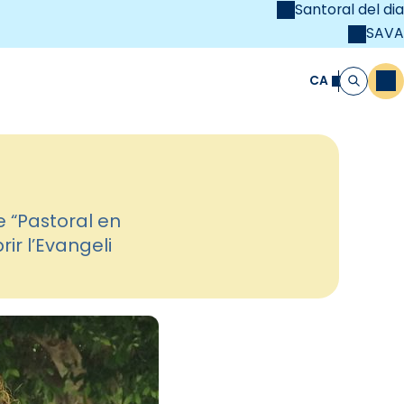
Santoral del dia
SAVA
el
unya Cristiana
CA
M
Cerca
e “Pastoral en
ir l’Evangeli