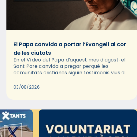
El Papa convida a portar l’Evangeli al cor
de les ciutats
En el Vídeo del Papa d’aquest mes d’agost, el
Sant Pare convida a pregar perquè les
comunitats cristianes siguin testimonis vius de
l’Evangeli enmig de les ciutats. A través d’una
pregària, el…
03/08/2026