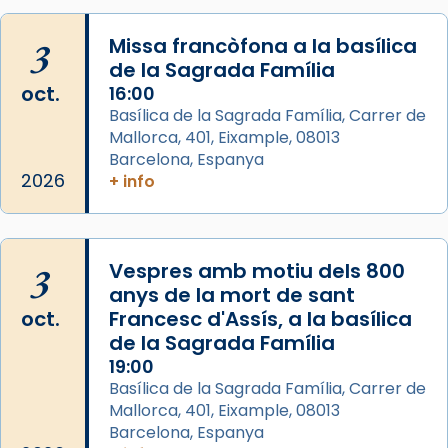
Memòria de les santes Juliana i
Semproniana, verges i màrtirs.
3
Missa francòfona a la basílica
de la Sagrada Família
Acompanyant la història de sant Cugat, a
oct.
16:00
partir de l’Edat Mitjana sorgeix la tradició
Basílica de la Sagrada Família, Carrer de
que les santes Juliana (“relatiu a Júlia”) i
Mallorca, 401, Eixample, 08013
Semproniana (“relatiu a Semprònia =
Barcelona, Espanya
eterna”) són deixebles seves. I l’any 1667, el
2026
+ info
frare Joan Gaspar Roig, afirma en una obra
que les santes són filles de l’antiga Iluro.
Mataró en reivindicarà les relíquies fins que
3
Vespres amb motiu dels 800
les aconseguirà el 1772. L’ofici que es canta
anys de la mort de sant
a la “Missa de les Santes” (“Missa de
oct.
Francesc d'Assís, a la basílica
Glòria”) fou composta el 1848 per Mn.
de la Sagrada Família
Manuel Blanch, amb aire d’òpera
19:00
italianitzant; s’interpreta per privilegi
Basílica de la Sagrada Família, Carrer de
pontifici, amb orquestra i cor, i té una
Mallorca, 401, Eixample, 08013
duració aproximada de tres hores. Després,
Barcelona, Espanya
processó (recuperada el 1972) al voltant