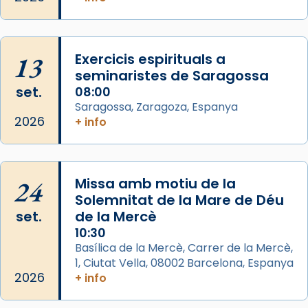
2 weeks ago
Aquest dilluns, 27 de juliol, ha tingut lloc la
missa d’acció de gràcies en agraïment al
13
Exercicis espirituals a
comitè organitzador de la visita apostòlica
seminaristes de Saragossa
del Sant Pare Lleó XIV a Barcelona, i als
set.
08:00
col·laboradors, a la Catedral de Barcelona.
Saragossa, Zaragoza, Espanya
L’arquebisbe de Barcelona, el cardenal Joan
2026
+ info
Josep Omella, ha presidit la missa i l’ha
concelebrat el bisbe auxiliar de Barcelona,
Mons. David Abadías.
24
Missa amb motiu de la
📸 Dr. G. Simón
Solemnitat de la Mare de Déu
set.
de la Mercè
Photo
10:30
View on Facebook
·
Share
Basílica de la Mercè, Carrer de la Mercè,
1, Ciutat Vella, 08002 Barcelona, Espanya
2026
Arquebisbat de Barcelona
+ info
2 weeks ago