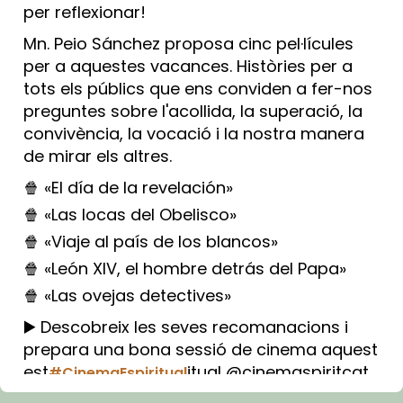
per reflexionar!
Mn. Peio Sánchez proposa cinc pel·lícules
per a aquestes vacances. Històries per a
tots els públics que ens conviden a fer-nos
preguntes sobre l'acollida, la superació, la
convivència, la vocació i la nostra manera
de mirar els altres.
🍿 «El día de la revelación»
🍿 «Las locas del Obelisco»
🍿 «Viaje al país de los blancos»
🍿 «León XIV, el hombre detrás del Papa»
🍿 «Las ovejas detectives»
▶️ Descobreix les seves recomanacions i
prepara una bona sessió de cinema aquest
est
itual @cinemaspiritcat
#CinemaEspiritual