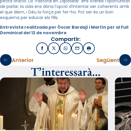
petita oració. La “Pastoral en Zapatillas” ens ofereix l’oportunitat
de parlar, la vida ens dóna l’opció d’intentar ser coherents amb
el que diem, i Déu la força per fer-ho. Pot ser és un bon
esquema per educar els fills.
Entrevista realitzada per Òscar Bardají i Martín per al Full
Dominical del 12 de novembre
Compartir:
Facebook
X / Twitter
WhatsApp
Email
Imprimir
Anterior
Següent
T’interessarà…