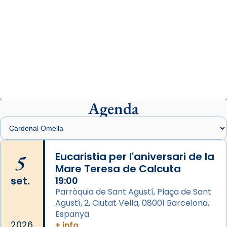
View on Facebook
·
Share
Arquebisbat de Barcelona
2 weeks ago
«Avui les santes Juliana i Semproniana ens
ajuden a alçar la mirada»
Mons. Sergi Gordo, bisbe de Tortosa, ha
presidit aquest 27 de juliol la missa de Les
Agenda
Santes de Mataró.
🔗
tinyurl.com/cvu5jmbk
📸 J. Merino
5
Eucaristia per l'aniversari de la
Mare Teresa de Calcuta
Photo
set.
19:00
View on Facebook
·
Share
Parròquia de Sant Agustí, Plaça de Sant
Agustí, 2, Ciutat Vella, 08001 Barcelona,
Arquebisbat de Barcelona
is at Catedral
Espanya
de Barcelona.
2026
+ info