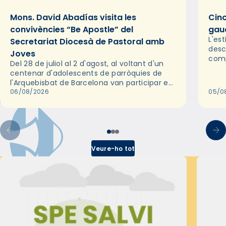
Mons. David Abadías visita les
Cinc
convivències “Be Apostle” del
gaud
L'es
Secretariat Diocesà de Pastoral amb
desc
Joves
comp
Del 28 de juliol al 2 d'agost, al voltant d'un
deix
centenar d'adolescents de parròquies de
trav
l'Arquebisbat de Barcelona van participar en
les convivències Be Apostle, organitzades
06/08/2026
05/0
pel Secretariat Diocesà de Pastoral amb…
Veure-ho tot