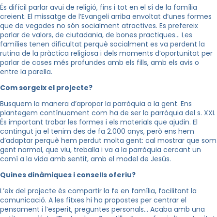
És difícil parlar avui de religió, fins i tot en el sí de la família
creient. El missatge de l’Evangeli arriba envoltat d’unes formes
que de vegades no són socialment atractives. Es prefereix
parlar de valors, de ciutadania, de bones practiques… Les
famílies tenen dificultat perquè socialment es va perdent la
rutina de la pràctica religiosa i dels moments d’oportunitat per
parlar de coses més profundes amb els fills, amb els avis o
entre la parella.
Com sorgeix el projecte?
Busquem la manera d’apropar la parròquia a la gent. Ens
plantegem contínuament com ha de ser la parròquia del s. XXI.
És important trobar les formes i els materials que ajudin. El
contingut ja el tenim des de fa 2.000 anys, però ens hem
d’adaptar perquè hem perdut molta gent: cal mostrar que som
gent normal, que viu, treballa i va a la parròquia cercant un
camí a la vida amb sentit, amb el model de Jesús.
Quines dinàmiques i consells oferiu?
L’eix del projecte és compartir la fe en família, facilitant la
comunicació. A les fitxes hi ha propostes per centrar el
pensament i l’esperit, preguntes personals… Acaba amb una