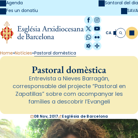
Agenda
Santoral del dia
SAVA
Fes un donatiu
Facebook
Instagram
X / Twitter
YouTube
CA
Me
Cerca
WhatsApp
Flickr
Radio Estel
Catalunya Cristi
Home
Notícies
Pastoral domèstica
Pastoral domèstica
Entrevista a Nieves Barragán,
corresponsable del projecte “Pastoral en
Zapatillas” sobre com acompanyar les
famílies a descobrir l’Evangeli
08 Nov, 2017
Església de Barcelona