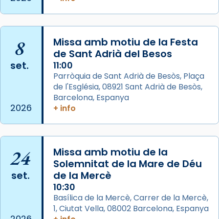
2 weeks ago
Aquest dilluns, 27 de juliol, ha tingut lloc la
missa d’acció de gràcies en agraïment al
8
Missa amb motiu de la Festa
comitè organitzador de la visita apostòlica
de Sant Adrià del Besos
del Sant Pare Lleó XIV a Barcelona, i als
set.
11:00
col·laboradors, a la Catedral de Barcelona.
Parròquia de Sant Adrià de Besòs, Plaça
L’arquebisbe de Barcelona, el cardenal Joan
de l'Església, 08921 Sant Adrià de Besòs,
Josep Omella, ha presidit la missa i l’ha
Barcelona, Espanya
2026
+ info
concelebrat el bisbe auxiliar de Barcelona,
Mons. David Abadías.
📸 Dr. G. Simón
24
Missa amb motiu de la
Photo
Solemnitat de la Mare de Déu
View on Facebook
·
Share
set.
de la Mercè
10:30
Arquebisbat de Barcelona
Basílica de la Mercè, Carrer de la Mercè,
2 weeks ago
1, Ciutat Vella, 08002 Barcelona, Espanya
2026