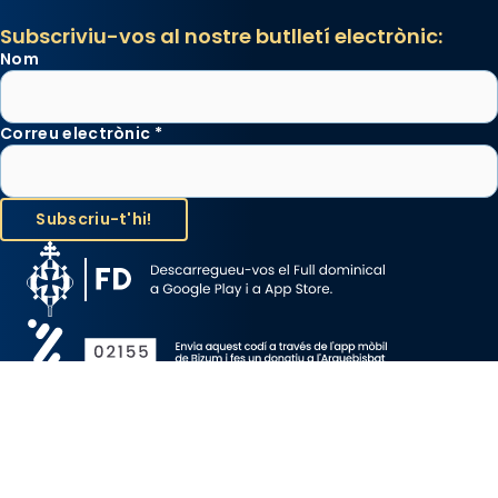
Subscriviu-vos al nostre butlletí electrònic:
Nom
Correu electrònic
*
Avís Legal
Protecció de Dades
Política de Cookies
Canal de denúncia
Copyright 2026 ©ARQUEBISBAT DE BARCELONA, tots els drets
reservats.