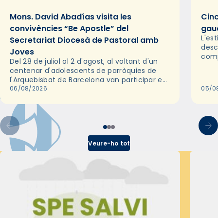
Mons. David Abadías visita les
Cinc
convivències “Be Apostle” del
gaud
L'es
Secretariat Diocesà de Pastoral amb
desc
Joves
comp
Del 28 de juliol al 2 d'agost, al voltant d'un
deix
centenar d'adolescents de parròquies de
trav
l'Arquebisbat de Barcelona van participar en
les convivències Be Apostle, organitzades
06/08/2026
05/0
pel Secretariat Diocesà de Pastoral amb…
Veure-ho tot