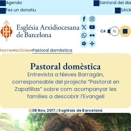
Agenda
Santoral del dia
SAVA
Fes un donatiu
Facebook
Instagram
X / Twitter
YouTube
CA
Me
Cerca
WhatsApp
Flickr
Radio Estel
Catalunya Cristi
Home
Notícies
Pastoral domèstica
Pastoral domèstica
Entrevista a Nieves Barragán,
corresponsable del projecte “Pastoral en
Zapatillas” sobre com acompanyar les
famílies a descobrir l’Evangeli
08 Nov, 2017
Església de Barcelona