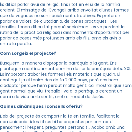
És difícil parlar avui de religió, fins i tot en el sí de la família
creient. El missatge de l’Evangeli arriba envoltat d’unes formes
que de vegades no són socialment atractives. Es prefereix
parlar de valors, de ciutadania, de bones practiques… Les
famílies tenen dificultat perquè socialment es va perdent la
rutina de la pràctica religiosa i dels moments d’oportunitat per
parlar de coses més profundes amb els fills, amb els avis o
entre la parella.
Com sorgeix el projecte?
Busquem la manera d’apropar la parròquia a la gent. Ens
plantegem contínuament com ha de ser la parròquia del s. XXI.
És important trobar les formes i els materials que ajudin. El
contingut ja el tenim des de fa 2.000 anys, però ens hem
d’adaptar perquè hem perdut molta gent: cal mostrar que som
gent normal, que viu, treballa i va a la parròquia cercant un
camí a la vida amb sentit, amb el model de Jesús.
Quines dinàmiques i consells oferiu?
L’eix del projecte és compartir la fe en família, facilitant la
comunicació. A les fitxes hi ha propostes per centrar el
pensament i l’esperit, preguntes personals… Acaba amb una