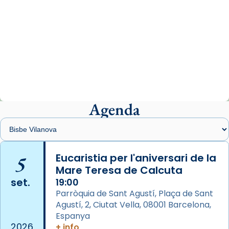
View on Facebook
·
Share
Arquebisbat de Barcelona
2 weeks ago
«Avui les santes Juliana i Semproniana ens
ajuden a alçar la mirada»
Mons. Sergi Gordo, bisbe de Tortosa, ha
presidit aquest 27 de juliol la missa de Les
Agenda
Santes de Mataró.
🔗
tinyurl.com/cvu5jmbk
📸 J. Merino
5
Eucaristia per l'aniversari de la
Mare Teresa de Calcuta
Photo
set.
19:00
View on Facebook
·
Share
Parròquia de Sant Agustí, Plaça de Sant
Agustí, 2, Ciutat Vella, 08001 Barcelona,
Arquebisbat de Barcelona
is at Catedral
Espanya
de Barcelona.
2026
+ info