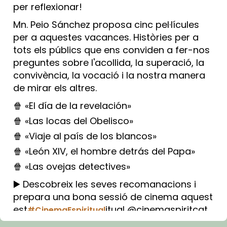
per reflexionar!
Mn. Peio Sánchez proposa cinc pel·lícules
per a aquestes vacances. Històries per a
tots els públics que ens conviden a fer-nos
preguntes sobre l'acollida, la superació, la
convivència, la vocació i la nostra manera
de mirar els altres.
🍿 «El día de la revelación»
🍿 «Las locas del Obelisco»
🍿 «Viaje al país de los blancos»
🍿 «León XIV, el hombre detrás del Papa»
🍿 «Las ovejas detectives»
▶️ Descobreix les seves recomanacions i
prepara una bona sessió de cinema aquest
est
itual @cinemaspiritcat
#CinemaEspiritual