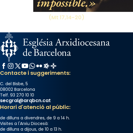
impossible.
del temple amb les relíquies de les santes.
Des de 1985 hi participa també un grup de
(Mt 17,14-20)
diablesses amb música i ball propis. Festa
gran a Mataró.
«Si vols saber què és calor, ves per les
Santes a Mataró»🥵.
Photo
Facebook
Instagram
X / Twitter
YouTube
WhatsApp
Flickr
Radio Estel
Catalunya Cristiana
View on Facebook
·
Share
Contacte i suggeriments:
C. del Bisbe, 5
08002 Barcelona
Telf. 93 270 10 10
secgral@arqbcn.cat
Horari d'atenció al públic:
de dilluns a divendres, de 9 a 14 h.
Visites a l'Arxiu Diocesà:
de dilluns a dijous, de 10 a 13 h.