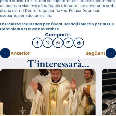
petita oració. La “Pastoral en Zapatillas” ens ofereix l’oportunitat
de parlar, la vida ens dóna l’opció d’intentar ser coherents amb
el que diem, i Déu la força per fer-ho. Pot ser és un bon
esquema per educar els fills.
Entrevista realitzada per Òscar Bardají i Martín per al Full
Dominical del 12 de novembre
Compartir:
Facebook
X / Twitter
WhatsApp
Email
Imprimir
Anterior
Següent
T’interessarà…