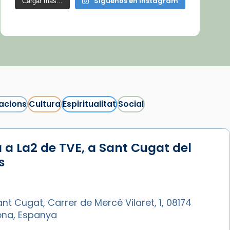
Síguenos en Instagram
Cargar más...
acions
Cultura
Espiritualitat
Social
 a La2 de TVE, a Sant Cugat del
s
nt Cugat, Carrer de Mercé Vilaret, 1, 08174
ona, Espanya