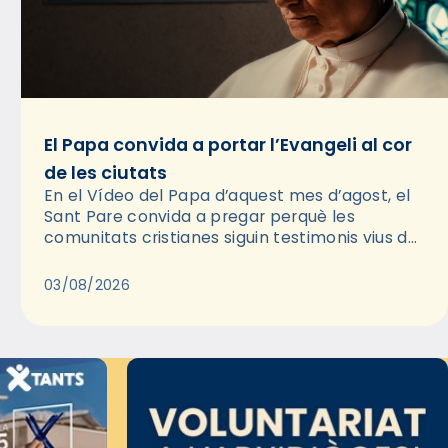
El Papa convida a portar l’Evangeli al cor
de les ciutats
En el Vídeo del Papa d’aquest mes d’agost, el
Sant Pare convida a pregar perquè les
comunitats cristianes siguin testimonis vius de
l’Evangeli enmig de les ciutats. A través d’una
pregària, el…
03/08/2026