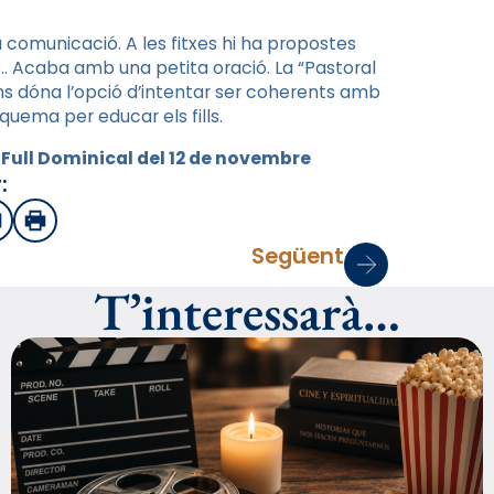
la comunicació. A les fitxes hi ha propostes
s… Acaba amb una petita oració. La “Pastoral
 ens dóna l’opció d’intentar ser coherents amb
squema per educar els fills.
l Full Dominical del 12 de novembre
:
sApp
mail
Imprimir
Següent
T’interessarà…