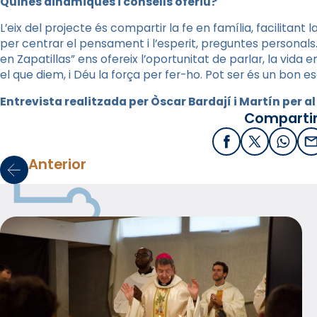
Quines dinàmiques i consells oferiu?
L’eix del projecte és compartir la fe en família, facilitant 
per centrar el pensament i l’esperit, preguntes personal
en Zapatillas” ens ofereix l’oportunitat de parlar, la vida
el que diem, i Déu la força per fer-ho. Pot ser és un bon e
Entrevista realitzada per Òscar Bardají i Martín per a
Compartir
Facebook
X / Twitter
What
E
Anterior