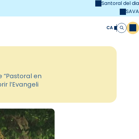
Santoral del dia
SAVA
el
unya Cristiana
CA
M
Cerca
e “Pastoral en
ir l’Evangeli