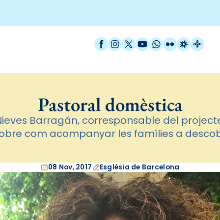
Facebook
Instagram
X / Twitter
YouTube
WhatsApp
Flickr
Radio Est
Catal
Pastoral domèstica
Nieves Barragán, corresponsable del project
sobre com acompanyar les famílies a descobr
08 Nov, 2017
Església de Barcelona