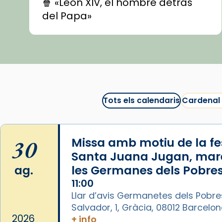
🍿 «León XIV, el hombre detrás
del Papa»
🍿 «Las ovejas detectives»
▶️ Descobreix les seves
recomanacions i prepara una
bona sessió de cinema aquest
est
itual
#CinemaEspiritual
Tots els calendaris
Cardenal
@cinemaspiritcat
Imatge: Generada amb IA
(OpenAI)
30
Missa amb motiu de la fes
Video
Santa Juana Jugan, mar
ag.
les Germanes dels Pobres
View on Facebook
·
Share
11:00
Llar d’avis Germanetes dels Pobre
Arquebisbat de Barcelona
Salvador, 1, Gràcia, 08012 Barcelo
1 week ago
2026
+ info