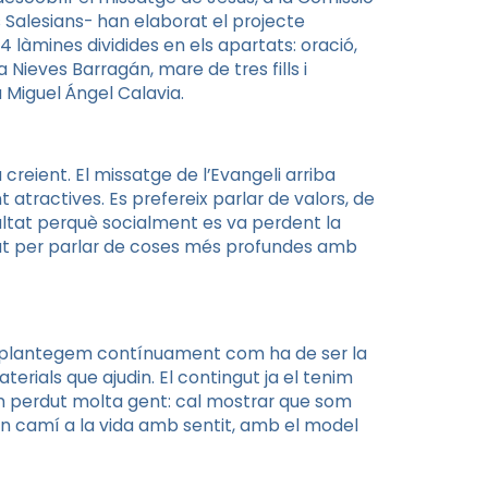
s Salesians- han elaborat el projecte
 làmines dividides en els apartats: oració,
 Nieves Barragán, mare de tres fills i
 Miguel Ángel Calavia.
?
lia creient. El missatge de l’Evangeli arriba
tractives. Es prefereix parlar de valors, de
ultat perquè socialment es va perdent la
itat per parlar de coses més profundes amb
s plantegem contínuament com ha de ser la
aterials que ajudin. El contingut ja el tenim
m perdut molta gent: cal mostrar que som
 un camí a la vida amb sentit, amb el model