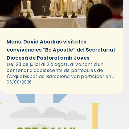
Mons. David Abadías visita les
convivències “Be Apostle” del Secretariat
Diocesà de Pastoral amb Joves
Del 28 de juliol al 2 d'agost, al voltant d'un
centenar d'adolescents de parròquies de
l'Arquebisbat de Barcelona van participar en
les convivències Be Apostle, organitzades pel
06/08/2026
Secretariat Diocesà de Pastoral amb…