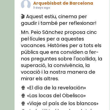
Arquebisbat de Barcelona
3 days ago
🎬 Aquest estiu, cinema per
gaudir i també per reflexionar!
Mn. Peio Sánchez proposa cinc
pel·lícules per a aquestes
vacances. Històries per a tots els
públics que ens conviden a fer-
nos preguntes sobre l'acollida, la
superació, la convivència, la
vocació i la nostra manera de
mirar els altres.
🍿 «El día de la revelación»
🍿 «Las locas del Obelisco»
🍿 «Viaje al país de los blancos»