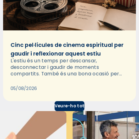
Cinc pel·lícules de cinema espiritual per
gaudir i reflexionar aquest estiu
L'estiu és un temps per descansar,
desconnectar i gaudir de moments
compartits. També és una bona ocasió per
deixar-se portar per una bona història i, a
través del cinema, reflexionar sobre les…
05/08/2026
Veure-ho tot