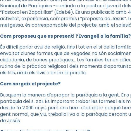
Nacional de Parròquies -confiada a la pastoral juvenil del
“Pastoral en Zapatillas” (Edebé). És una publicació amb 44
activitat, experiència, compromís i “proposta de Jesús”. La
metgessa, és corresponsable del projecte, amb el salesià
Com proposeu que es presenti l’Evangeli a la família
És difícil parlar avui de religió, fins i tot en el sí de la famí
envoltat d’unes formes que de vegades no són socialment a
ciutadania, de bones practiques… Les famílies tenen dific
rutina de la pràctica religiosa i dels moments d’oportun
els fills, amb els avis o entre la parella.
Com sorgeix el projecte?
Busquem la manera d’apropar la parròquia a la gent. En
parròquia del s. XXI. És important trobar les formes i els m
des de fa 2.000 anys, però ens hem d’adaptar perquè he
gent normal, que viu, treballa i va a la parròquia cercant
de Jesús.