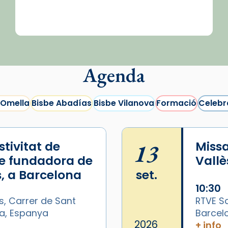
Agenda
 Omella
Bisbe Abadías
Bisbe Vilanova
Formació
Celebr
tivitat de
13
Missa
e fundadora de
Vallè
, a Barcelona
set.
10:30
s, Carrer de Sant
RTVE Sa
na, Espanya
Barcel
2026
+ info