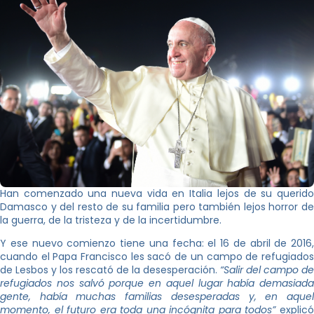
Han comenzado una nueva vida en Italia lejos de su querido
Damasco y del resto de su familia pero también lejos horror de
la guerra, de la tristeza y de la incertidumbre.
Y ese nuevo comienzo tiene una fecha: el 16 de abril de 2016,
cuando el Papa Francisco les sacó de un campo de refugiados
de Lesbos y los rescató de la desesperación.
“Salir del campo de
refugiados nos salvó porque en aquel lugar había demasiada
gente, había muchas familias desesperadas y, en aquel
momento, el futuro era toda una incógnita para todos”
explic