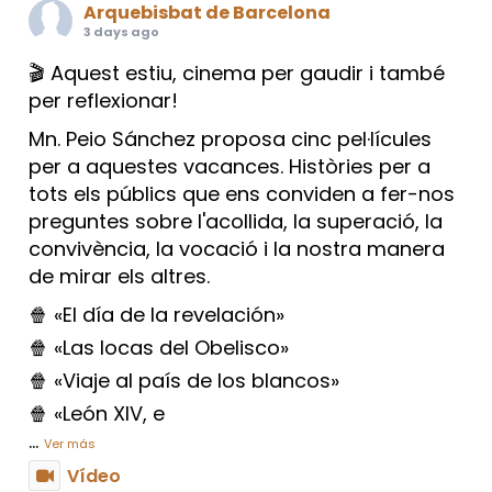
Arquebisbat de Barcelona
3 days ago
🎬 Aquest estiu, cinema per gaudir i també
per reflexionar!
Mn. Peio Sánchez proposa cinc pel·lícules
per a aquestes vacances. Històries per a
tots els públics que ens conviden a fer-nos
preguntes sobre l'acollida, la superació, la
convivència, la vocació i la nostra manera
de mirar els altres.
🍿 «El día de la revelación»
🍿 «Las locas del Obelisco»
🍿 «Viaje al país de los blancos»
🍿 «León XIV, e
...
Ver más
Vídeo