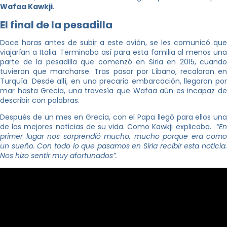
Wafaa Kawkji
.
El final de la pesadilla
Doce horas antes de subir a este avión, se les comunicó que
viajarían a Italia. Terminaba así para esta familia al menos una
parte de la pesadilla que comenzó en Siria en 2015, cuando
tuvieron que marcharse. Tras pasar por Líbano, recalaron en
Turquía. Desde allí, en una precaria embarcación, llegaron por
mar hasta Grecia, una travesía que Wafaa aún es incapaz de
describir con palabras.
Después de un mes en Grecia, con el Papa llegó para ellos una
de las mejores noticias de su vida. Como Kawkji explicaba.
“E
primer lugar nos sorprendió mucho, mucho porque era como
un sueño. Con todo lo que pasamos en Siria recibir esta noticia.
Nos hizo sentir muy afortunados”.