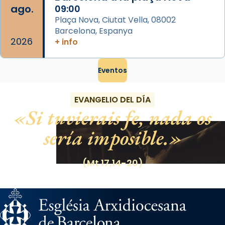
ago.
09:00
Plaça Nova, Ciutat Vella, 08002
Barcelona, Espanya
2026
+ info
Eventos
EVANGELIO DEL DÍA
Si tuvierais fe, nada os
sería imposible.
(Mt 17,14-20)