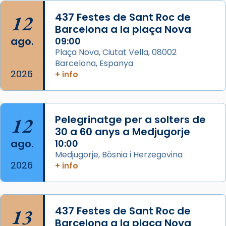
Acompanyant la història de sant Cugat, a
12
437 Festes de Sant Roc de
partir de l’Edat Mitjana sorgeix la tradició
Barcelona a la plaça Nova
que les santes Juliana (“relatiu a Júlia”) i
ago.
09:00
Semproniana (“relatiu a Semprònia =
Plaça Nova, Ciutat Vella, 08002
eterna”) són deixebles seves. I l’any 1667, el
Barcelona, Espanya
2026
frare Joan Gaspar Roig, afirma en una obra
+ info
que les santes són filles de l’antiga Iluro.
Mataró en reivindicarà les relíq
...
Ver más
12
Pelegrinatge per a solters de
Foto
30 a 60 anys a Medjugorje
ago.
10:00
View on Facebook
·
Share
Medjugorje, Bòsnia i Herzegovina
2026
+ info
13
437 Festes de Sant Roc de
Barcelona a la plaça Nova