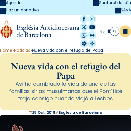
Agenda
Santoral del día
SAVA
Haz un donativo
Facebook
Instagram
X / Twitter
YouTube
ES
Me
Buscar
WhatsApp
Flickr
Radio Estel
Catalunya Cristi
Home
Noticias
Nueva vida con el refugio del Papa
Nueva vida con el refugio del
Papa
Así ha cambiado la vida de una de las
familias sirias musulmanas que el Pontífice
trajo consigo cuando viajó a Lesbos
25 Oct, 2018
Església de Barcelona