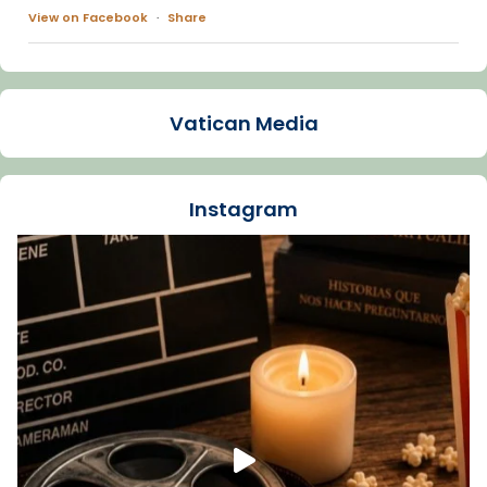
View on Facebook
·
Share
Arquebisbat de Barcelona
1 week ago
Vatican Media
La Carmina va patir depressió. Fa gairebé
dos mesos, a l'Estadi Lluís Companys, la
jove va fer arribar el seu testimoni al papa
Instagram
Lleó XIV.
Recupera l'entrevista comp
Vatican
tican News 👇
News
www.vaticannews.va/es/iglesia/news/2026-
07/carmina-historia-depresion-papa-viaje-
espana-testimoni...
Foto
View on Facebook
·
Share