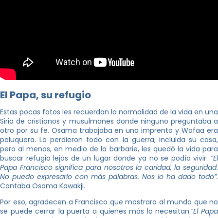
El Papa, su refugio
Estas pocas fotos les recuerdan la normalidad de la vida en una
Siria de cristianos y musulmanes donde ninguno preguntaba a
otro por su fe. Osama trabajaba en una imprenta y Wafaa era
peluquera. Lo perdieron todo con la guerra, incluida su casa,
pero al menos, en medio de la barbarie, les quedó la vida para
buscar refugio lejos de un lugar donde ya no se podía vivir.
“El
Papa Francisco significa para nosotros la caridad, la seguridad.
No puedo expresarlo con más palabras. Nos lo ha dado todo”.
Contaba Osama Kawakji.
Por eso, agradecen a Francisco que mostrara al mundo que no
se puede cerrar la puerta a quienes más lo necesitan.
“El Pap