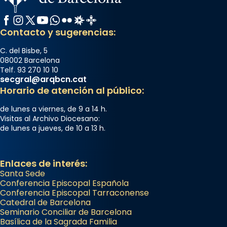
Facebook
Instagram
X / Twitter
YouTube
WhatsApp
Flickr
Radio Estel
Catalunya Cristiana
Contacto y sugerencias:
C. del Bisbe, 5
08002 Barcelona
Telf. 93 270 10 10
secgral@arqbcn.cat
Horario de atención al público:
de lunes a viernes, de 9 a 14 h.
Visitas al Archivo Diocesano:
de lunes a jueves, de 10 a 13 h.
Enlaces de interés:
Santa Sede
Conferencia Episcopal Española
Conferencia Episcopal Tarraconense
Catedral de Barcelona
Seminario Conciliar de Barcelona
Basílica de la Sagrada Familia