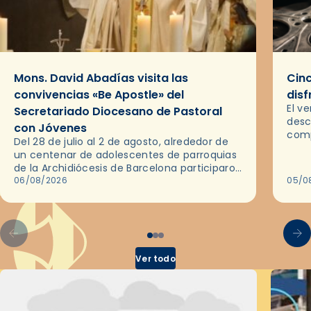
Mons. David Abadías visita las
Cinc
convivencias «Be Apostle» del
disf
El v
Secretariado Diocesano de Pastoral
desc
con Jóvenes
comp
Del 28 de julio al 2 de agosto, alrededor de
ocas
un centenar de adolescentes de parroquias
histo
de la Archidiócesis de Barcelona participaron
sobr
en las convivencias Be Apostle, organizadas
06/08/2026
05/0
por el Secretariado Diocesano…
Ver todo