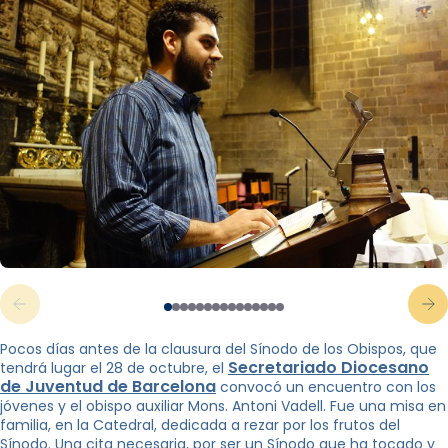
Pocos días antes de la clausura del Sínodo de los Obispos, que
Secretariado Diocesano
tendrá lugar el 28 de octubre, el
de Juventud de Barcelona
convocó un encuentro con los
jóvenes y el obispo auxiliar Mons. Antoni Vadell. Fue una misa en
familia, en la Catedral, dedicada a rezar por los frutos del
Sínodo. Una cita necesaria, por ser un Sínodo que ha tocado y