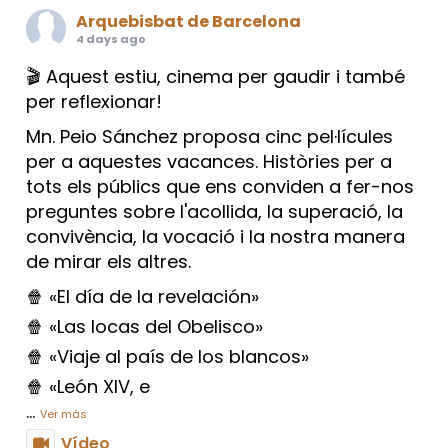
Arquebisbat de Barcelona
4 days ago
🎬 Aquest estiu, cinema per gaudir i també
per reflexionar!
Mn. Peio Sánchez proposa cinc pel·lícules
per a aquestes vacances. Històries per a
tots els públics que ens conviden a fer-nos
preguntes sobre l'acollida, la superació, la
convivència, la vocació i la nostra manera
de mirar els altres.
🍿 «El día de la revelación»
🍿 «Las locas del Obelisco»
🍿 «Viaje al país de los blancos»
🍿 «León XIV, e
...
Ver más
Vídeo