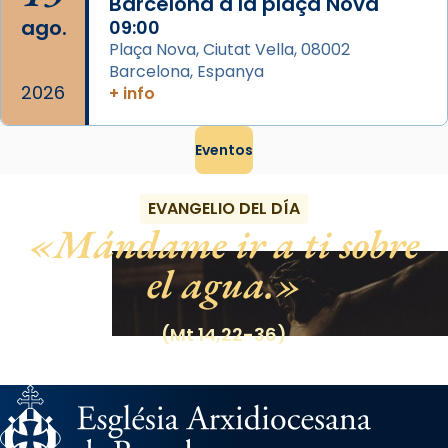
Barcelona a la plaça Nova
ago.
09:00
Plaça Nova, Ciutat Vella, 08002
Barcelona, Espanya
2026
+ info
Eventos
EVANGELIO DEL DÍA
Mándame ir a ti sobre
el agua.
(Mt 14,22-36)