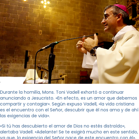
Durante la homilía, Mons. Toni Vadell exhortó a continuar
anunciando a Jesucristo. «En efecto, es un amor que debemos
compartir y contagiar». Según expuso Vadell, «la vida cristiana
es el encuentro con el Señor, descubrir que él nos ama y de ahí
las exigencias de vida».
«Si tú has descubierto el amor de Dios no estés distraído»,
alertaba Vadell. «Adelante! Se te exigirá mucho en este sentido,
ya que, la exigencia del Señor nace de este encuentro con él»,