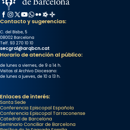
Facebook
Instagram
X / Twitter
YouTube
WhatsApp
Flickr
Radio Estel
Catalunya Cristiana
Contacto y sugerencias:
C. del Bisbe, 5
08002 Barcelona
Telf. 93 270 10 10
secgral@arqbcn.cat
Horario de atención al público:
de lunes a viernes, de 9 a 14 h.
Visitas al Archivo Diocesano:
de lunes a jueves, de 10 a 13 h.
Enlaces de interés:
Santa Sede
Conferencia Episcopal Española
Conferencia Episcopal Tarraconense
Catedral de Barcelona
Seminario Conciliar de Barcelona
Basílica de la Sagrada Familia