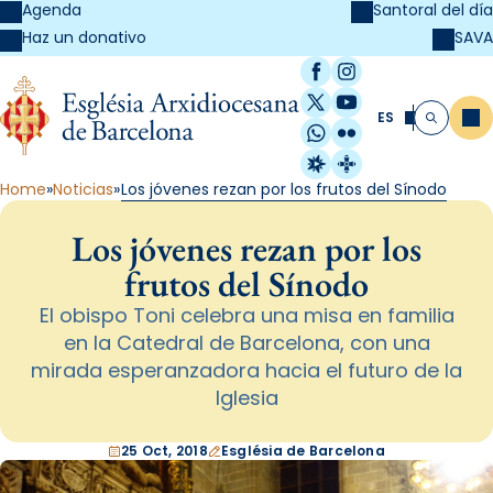
Agenda
Santoral del día
SAVA
Haz un donativo
Facebook
Instagram
X / Twitter
YouTube
ES
Me
Buscar
WhatsApp
Flickr
Radio Estel
Catalunya Cristi
Home
Noticias
Los jóvenes rezan por los frutos del Sínodo
Los jóvenes rezan por los
frutos del Sínodo
El obispo Toni celebra una misa en familia
en la Catedral de Barcelona, con una
mirada esperanzadora hacia el futuro de la
Iglesia
25 Oct, 2018
Església de Barcelona