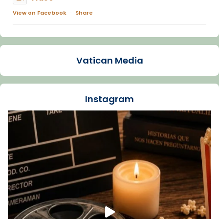
View on Facebook
·
Share
Arquebisbat de Barcelona
1 week ago
Vatican Media
La Carmina va patir depressió. Fa gairebé
dos mesos, a l'Estadi Lluís Companys, la
jove va fer arribar el seu testimoni al papa
Instagram
Lleó XIV.
Recupera l'entrevista comp
Vatican
tican News 👇
News
www.vaticannews.va/es/iglesia/news/2026-
07/carmina-historia-depresion-papa-viaje-
espana-testimoni...
Foto
View on Facebook
·
Share