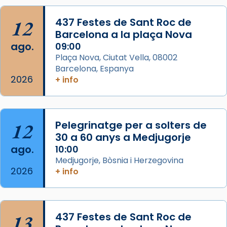
Acompanyant la història de sant Cugat, a
12
437 Festes de Sant Roc de
partir de l’Edat Mitjana sorgeix la tradició
Barcelona a la plaça Nova
que les santes Juliana (“relatiu a Júlia”) i
ago.
09:00
Semproniana (“relatiu a Semprònia =
Plaça Nova, Ciutat Vella, 08002
eterna”) són deixebles seves. I l’any 1667, el
Barcelona, Espanya
2026
frare Joan Gaspar Roig, afirma en una obra
+ info
que les santes són filles de l’antiga Iluro.
Mataró en reivindicarà les relíq
...
Ver más
12
Pelegrinatge per a solters de
Foto
30 a 60 anys a Medjugorje
ago.
10:00
View on Facebook
·
Share
Medjugorje, Bòsnia i Herzegovina
2026
+ info
13
437 Festes de Sant Roc de