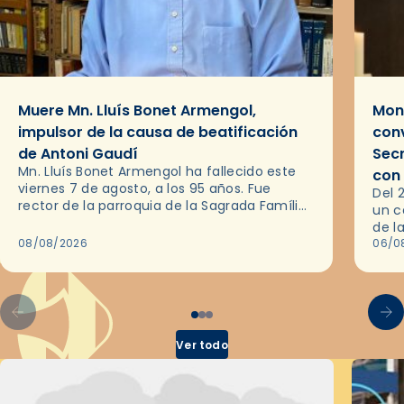
Muere Mn. Lluís Bonet Armengol,
Mons
impulsor de la causa de beatificación
conv
de Antoni Gaudí
Sec
Mn. Lluís Bonet Armengol ha fallecido este
con
viernes 7 de agosto, a los 95 años. Fue
Del 
rector de la parroquia de la Sagrada Família
un c
de Barcelona durante 25 años, entre 1993 y…
de l
08/08/2026
en l
06/0
por 
Ver todo