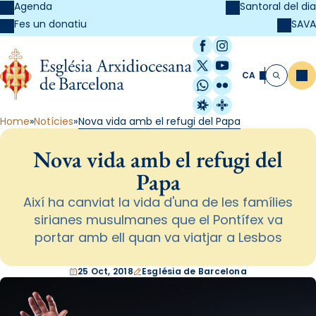
Agenda
Santoral del dia
SAVA
Fes un donatiu
Facebook
Instagram
X / Twitter
YouTube
CA
Me
Cerca
WhatsApp
Flickr
Radio Estel
Catalunya Cristi
Home
Notícies
Nova vida amb el refugi del Papa
Nova vida amb el refugi del
Papa
Així ha canviat la vida d'una de les famílies
sirianes musulmanes que el Pontífex va
portar amb ell quan va viatjar a Lesbos
25 Oct, 2018
Església de Barcelona