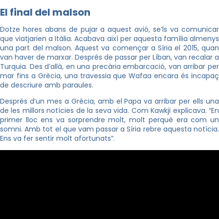
El final del malson
Dotze hores abans de pujar a aquest avió, se’ls va comunicar
que viatjarien a Itàlia. Acabava així per aquesta família almenys
una part del malson. Aquest va començar a Síria el 2015, quan
van haver de marxar. Després de passar per Líban, van recalar a
Turquia. Des d’allà, en una precària embarcació, van arribar per
mar fins a Grècia, una travessia que
Wafaa
encara és incapa
de descriure amb paraules.
Després d’un mes a Grècia, amb el Papa va arribar per ells una
de les millors notícies de la seva vida. Com
Kawkji
explicava. “E
primer lloc ens va sorprendre molt, molt perquè era com un
somni. Amb tot el que vam passar a Síria rebre aquesta notícia.
Ens va fer sentir molt afortunats”.