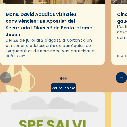
Mons. David Abadías visita les
Cinc
convivències “Be Apostle” del
gaud
L'es
Secretariat Diocesà de Pastoral amb
desc
Joves
comp
Del 28 de juliol al 2 d'agost, al voltant d'un
deix
centenar d'adolescents de parròquies de
trav
l'Arquebisbat de Barcelona van participar en
les convivències Be Apostle, organitzades
06/08/2026
05/0
pel Secretariat Diocesà de Pastoral amb…
Veure-ho tot