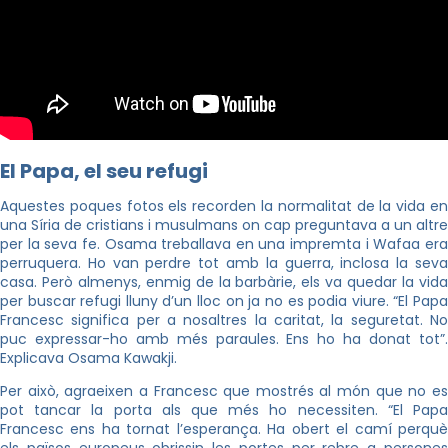
El Papa, el seu refugi
Aquestes poques fotos els recorden la normalitat de la vida en
una Síria de cristians i musulmans on cap preguntava a un altre
per la seva fe.
Osama
treballava en una impremta i
Wafaa
er
perruquera. Ho van perdre tot amb la guerra, inclosa la seva
casa. Però almenys, enmig de la barbàrie, els va quedar la vida
per buscar refugi lluny d’un lloc on ja no es podia viure. “El Papa
Francesc significa per a nosaltres la caritat, la seguretat. No
puc expressar-ho amb més paraules. Ens ho ha donat tot”.
Explicava
Osama
Kawakji
.
Per això, agraeixen a Francesc que mostrés al món que no es
pot tancar la porta als que més ho necessiten. “El Papa
Francesc ens ha tornat l’esperança. Ha obert el camí perquè