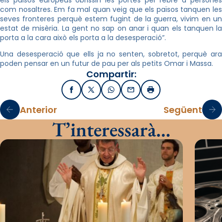
els països europeus obrissin les portes per rebre a persones
com nosaltres. Em fa mal quan veig que els països tanquen les
seves fronteres perquè estem fugint de la guerra, vivim en un
estat de misèria. La gent no sap on anar i quan els tanquen la
porta a la cara això els porta a la desesperació”.
Una desesperació que ells ja no senten, sobretot, perquè ara
poden pensar en un futur de pau per als petits Omar i Massa.
Compartir:
Facebook
X / Twitter
WhatsApp
Email
Imprimir
Anterior
Següent
T’interessarà…