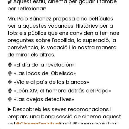
🎬 Aquest estiu, cinema per gaudir i també
per reflexionar!
Mn. Peio Sánchez proposa cinc pel·lícules
per a aquestes vacances. Històries per a
tots els públics que ens conviden a fer-nos
preguntes sobre l'acollida, la superació, la
convivència, la vocació i la nostra manera
de mirar els altres.
🍿 «El día de la revelación»
🍿 «Las locas del Obelisco»
🍿 «Viaje al país de los blancos»
🍿 «León XIV, el hombre detrás del Papa»
🍿 «Las ovejas detectives»
▶️ Descobreix les seves recomanacions i
prepara una bona sessió de cinema aquest
est
itual @cinemaspiritcat
#CinemaEspiritual