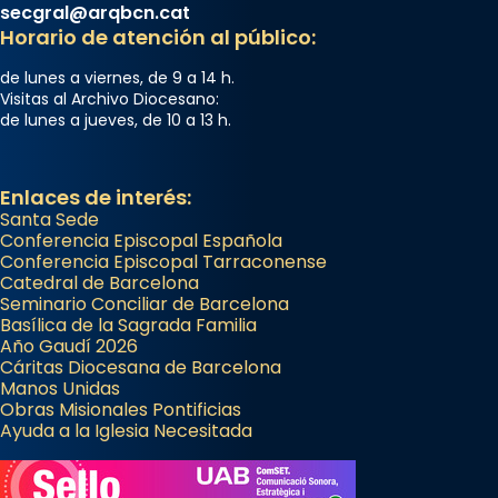
secgral@arqbcn.cat
Memòria de les santes Juliana i
Horario de atención al público:
Semproniana, verges i màrtirs.
de lunes a viernes, de 9 a 14 h.
Acompanyant la història de sant Cugat, a
Visitas al Archivo Diocesano:
de lunes a jueves, de 10 a 13 h.
partir de l’Edat Mitjana sorgeix la tradició
que les santes Juliana (“relatiu a Júlia”) i
Semproniana (“relatiu a Semprònia =
Enlaces de interés:
eterna”) són deixebles seves. I l’any 1667, el
Santa Sede
frare Joan Gaspar Roig, afirma en una obra
Conferencia Episcopal Española
Conferencia Episcopal Tarraconense
que les santes són filles de l’antiga Iluro.
Catedral de Barcelona
Mataró en reivindicarà les relíq
Seminario Conciliar de Barcelona
...
Basílica de la Sagrada Familia
Ver más
Año Gaudí 2026
Foto
Cáritas Diocesana de Barcelona
Manos Unidas
View on Facebook
·
Share
Obras Misionales Pontificias
Ayuda a la Iglesia Necesitada