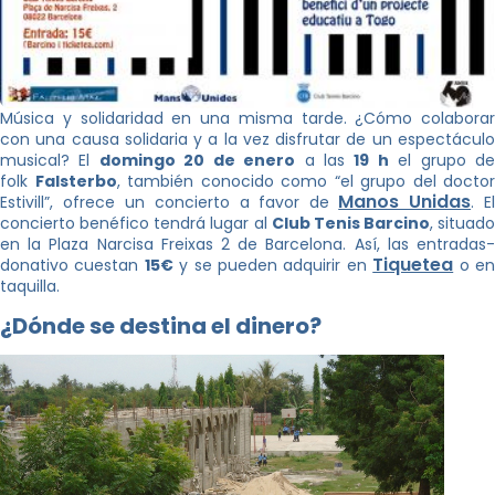
Música y solidaridad en una misma tarde. ¿Cómo colaborar
con una causa solidaria y a la vez disfrutar de un espectáculo
musical? El
domingo 20 de enero
a las
19 h
el grupo d
folk
Falsterbo
, también conocido como “el grupo del doctor
Manos Unidas
Estivill”, ofrece un concierto a favor de
. E
concierto benéfico tendrá lugar al
Club Tenis Barcino
, situado
en la Plaza Narcisa Freixas 2 de Barcelona. Así, las entradas-
Tiquetea
donativo cuestan
15€
y se pueden adquirir en
o e
taquilla.
¿Dónde se destina el dinero?