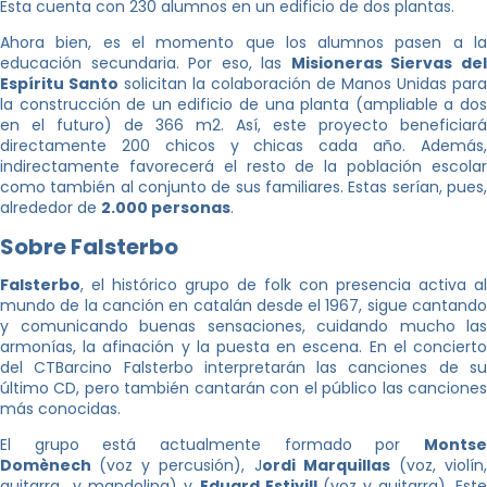
Esta cuenta con 230 alumnos en un edificio de dos plantas.
Ahora bien, es el momento que los alumnos pasen a la
educación secundaria. Por eso, las
Misioneras Siervas de
Espíritu Santo
solicitan la colaboración de Manos Unidas para
la construcción de un edificio de una planta (ampliable a dos
en el futuro) de 366 m2. Así, este proyecto beneficiará
directamente 200 chicos y chicas cada año. Además,
indirectamente favorecerá el resto de la población escolar
como también al conjunto de sus familiares. Estas serían, pues,
alrededor de
2.000 personas
.
Sobre Falsterbo
Falsterbo
, el histórico grupo de folk con presencia activa al
mundo de la canción en catalán desde el 1967, sigue cantando
y comunicando buenas sensaciones, cuidando mucho las
armonías, la afinación y la puesta en escena. En el concierto
del CTBarcino Falsterbo interpretarán las canciones de su
último CD, pero también cantarán con el público las canciones
más conocidas.
El grupo está actualmente formado por
Montse
Domènech
(voz y percusión), J
ordi Marquillas
(voz, violín
guitarra y mandolina) y
Eduard Estivill
(voz y guitarra). Est