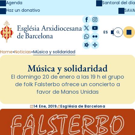
Agenda
Santoral del día
SAVA
Haz un donativo
Facebook
Instagram
X / Twitter
YouTube
ES
Me
Buscar
WhatsApp
Flickr
Radio Estel
Catalunya Cristi
Home
Noticias
Música y solidaridad
Música y solidaridad
El domingo 20 de enero a las 19 h el grupo
de folk Falsterbo ofrece un concierto a
favor de Manos Unidas
14 Ene, 2019
Església de Barcelona