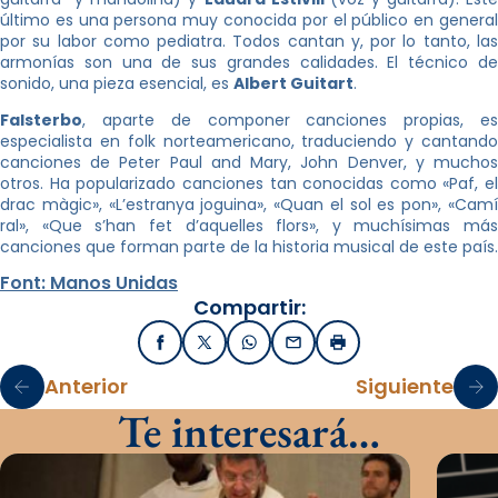
último es una persona muy conocida por el público en general
por su labor como pediatra. Todos cantan y, por lo tanto, las
armonías son una de sus grandes calidades. El técnico de
sonido, una pieza esencial, es
Albert Guitart
.
Falsterbo
, aparte de componer canciones propias, es
especialista en folk norteamericano, traduciendo y cantando
canciones de Peter Paul and Mary, John Denver, y muchos
otros. Ha popularizado canciones tan conocidas como «Paf, el
drac màgic», «L’estranya joguina», «Quan el sol es pon», «Camí
ral», «Que s’han fet d’aquelles flors», y muchísimas más
canciones que forman parte de la historia musical de este país.
Font: Manos Unidas
Compartir:
Facebook
X / Twitter
WhatsApp
Email
Imprimir
Anterior
Siguiente
Te interesará…