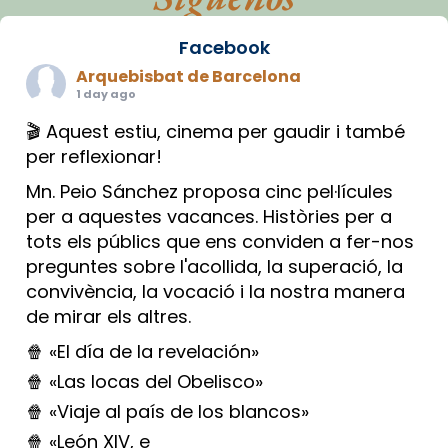
Facebook
Arquebisbat de Barcelona
1 day ago
🎬 Aquest estiu, cinema per gaudir i també
per reflexionar!
Mn. Peio Sánchez proposa cinc pel·lícules
per a aquestes vacances. Històries per a
tots els públics que ens conviden a fer-nos
preguntes sobre l'acollida, la superació, la
convivència, la vocació i la nostra manera
de mirar els altres.
🍿 «El día de la revelación»
🍿 «Las locas del Obelisco»
🍿 «Viaje al país de los blancos»
🍿 «León XIV, e