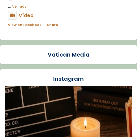
...
Ver más
Vídeo
View on Facebook
·
Share
Arquebisbat de Barcelona
1 week ago
Vatican Media
La Carmina va patir depressió. Fa gairebé
dos mesos, a l'Estadi Lluís Companys, la
jove va fer arribar el seu testimoni al papa
Instagram
Lleó XIV.
Recupera l'entrevista comp
Vatican
tican News 👇
News
www.vaticannews.va/es/iglesia/news/2026-
07/carmina-historia-depresion-papa-viaje-
espana-testimoni...
Foto