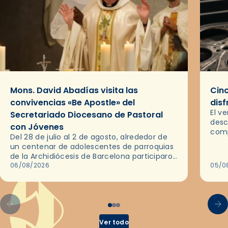
Mons. David Abadías visita las
Cinc
convivencias «Be Apostle» del
disf
El v
Secretariado Diocesano de Pastoral
desc
con Jóvenes
comp
Del 28 de julio al 2 de agosto, alrededor de
ocas
un centenar de adolescentes de parroquias
histo
de la Archidiócesis de Barcelona participaron
sobr
en las convivencias Be Apostle, organizadas
06/08/2026
05/0
por el Secretariado Diocesano…
Ver todo