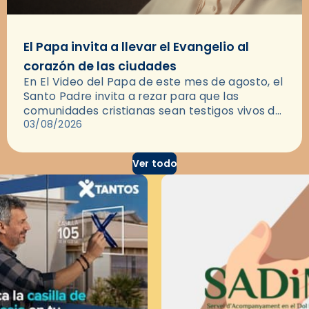
El Papa invita a llevar el Evangelio al
corazón de las ciudades
En El Video del Papa de este mes de agosto, el
Santo Padre invita a rezar para que las
comunidades cristianas sean testigos vivos del
Evangelio en medio de las ciudades. A…
03/08/2026
Ver todo