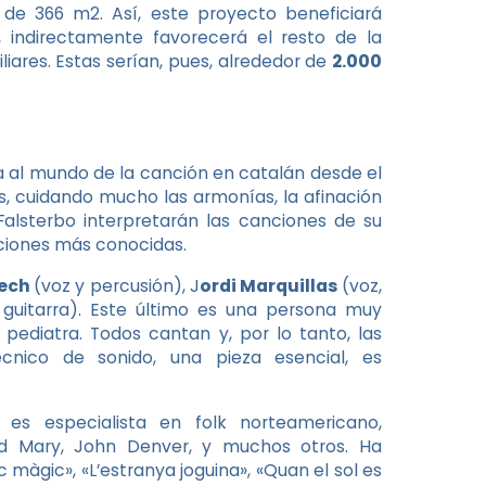
 de 366 m2. Así, este proyecto beneficiará
 indirectamente favorecerá el resto de la
iares. Estas serían, pues, alrededor de
2.000
iva al mundo de la canción en catalán desde el
, cuidando mucho las armonías, la afinación
Falsterbo interpretarán las canciones de su
nciones más conocidas.
ech
(voz y percusión), J
ordi Marquillas
(voz,
 guitarra). Este último es una persona muy
pediatra. Todos cantan y, por lo tanto, las
cnico de sonido, una pieza esencial, es
es especialista en folk norteamericano,
d Mary, John Denver, y muchos otros. Ha
màgic», «L’estranya joguina», «Quan el sol es