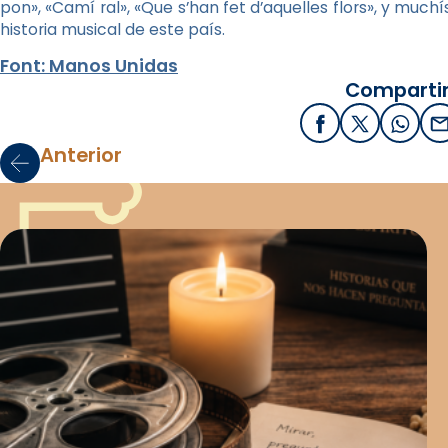
pon», «Camí ral», «Que s’han fet d’aquelles flors», y mu
historia musical de este país.
Font: Manos Unidas
Compartir
Facebook
X / Twitter
What
E
Anterior