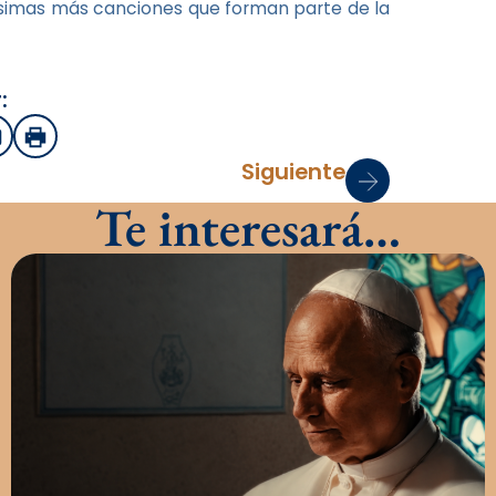
chísimas más canciones que forman parte de la
:
sApp
mail
Imprimir
Siguiente
Te interesará…