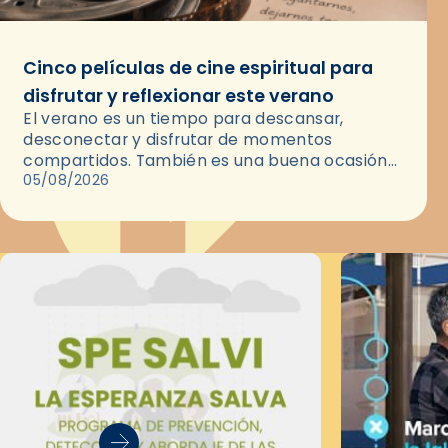
Cinco películas de cine espiritual para
disfrutar y reflexionar este verano
El verano es un tiempo para descansar,
desconectar y disfrutar de momentos
compartidos. También es una buena ocasión
para dejarse llevar por una buena historia y, a
05/08/2026
través del cine, reflexionar sobre…