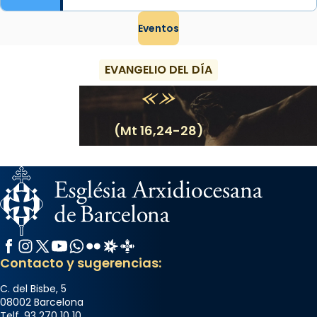
Eventos
EVANGELIO DEL DÍA
(Mt 16,24-28)
Facebook
Instagram
X / Twitter
YouTube
WhatsApp
Flickr
Radio Estel
Catalunya Cristiana
Contacto y sugerencias:
C. del Bisbe, 5
08002 Barcelona
Telf. 93 270 10 10