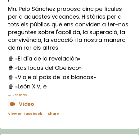
Mn. Peio Sánchez proposa cinc pel·lícules
per a aquestes vacances. Històries per a
tots els públics que ens conviden a fer-nos
preguntes sobre l'acollida, la superació, la
convivència, la vocació i la nostra manera
de mirar els altres.
🍿 «El día de la revelación»
🍿 «Las locas del Obelisco»
🍿 «Viaje al país de los blancos»
🍿 «León XIV, e
...
Ver más
Vídeo
View on Facebook
·
Share
Arquebisbat de Barcelona
1 week ago