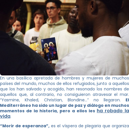
En una basílica apretada de hombres y mujeres de muchos
países del mundo, muchos de ellos refugiados, junto a aquellos
que los han salvado y acogido, han resonado los nombres de
aquellos que, al contrario, no consiguieron atravesar el mar.
“Yasmine, Khaled, Christian, Blondine…” no llegaron.
El
Mediterráneo ha sido un lugar de paz y diálogo en muchos
ha robado la
momentos de la historia, pero a ellos les
vida
.
“Morir de esperanza”,
es el víspera de plegaria que organiz