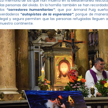
La memoria de los que han muerto en la Mediterránea rescata
las personas del olvido. En la homilía también se han recordado
los
“corredores humanitarios”
; que por Armand Puig sueñ
verdaderos
“autopistas de la esperanza”
; porque de maner
legal y segura permiten que las personas refugiadas lleguen a
nuestro continente.