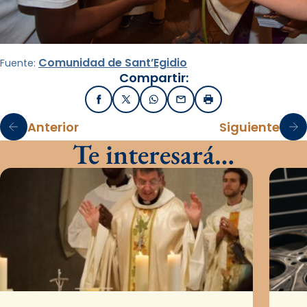
Comunidad de Sant’Egidio
Fuente:
Compartir:
Facebook
X / Twitter
WhatsApp
Email
Imprimir
Anterior
Siguiente
Te interesará…