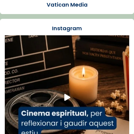
Vatican Media
La Carmina va patir depressió. Fa gairebé
dos mesos, a l'Estadi Lluís Companys, la
jove va fer arribar el seu testimoni al papa
Instagram
Lleó XIV.
Recupera l'entrevista comp
Vatican
tican News 👇
News
www.vaticannews.va/es/iglesia/news/2026-
07/carmina-historia-depresion-papa-viaje-
espana-testimoni...
Foto
View on Facebook
·
Share
Arquebisbat de Barcelona
1 week ago
«Avui les santes Juliana i Semproniana ens