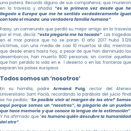
una patera. Recordó alguno de sus compañeros; que murieron
en la travesía y añadía
“es la primera vez desde que h
llegado a Europa que me he sentido verdaderamente igual
con todo el mundo: una verdadera familia humana”
.
Passy, un camerunés que perdió su mejor amigo en la travesía
por el mar, decía:
“esta plegaria me ha tocado”
. Las tragedia
en el mar parece que no se paran. El año 2017 hubo 3.129
víctimas, con una media de casi 10 muertos al día; mientras
que desde enero hasta hoy, a pesar de que han disminuido los
desembarcos, han muerto 800 personas; sin contar aquellas
que han perdido la vida en e l desierto o en las fronteras que
separan los países europeos.
Todos somos un ‘nosotros’
En su homilía, padre
Armand Puig
, rector del Ateneo
Universitario Sant Pacià, recordando la parábola del juicio final
se ha pedido; “
Se posible vivir al margen de los otro? Somo
aquí porque somos un “nosotros”, la plegaria de un pueblo
que hace memoria y que conoce la lengua de la estimación”
.
Y ha afirmado que “
es humano quién descubre la humanida
del otro”
.