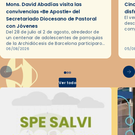
Mons. David Abadías visita las
Cinc
convivencias «Be Apostle» del
disf
El v
Secretariado Diocesano de Pastoral
desc
con Jóvenes
comp
Del 28 de julio al 2 de agosto, alrededor de
ocas
un centenar de adolescentes de parroquias
histo
de la Archidiócesis de Barcelona participaron
sobr
en las convivencias Be Apostle, organizadas
06/08/2026
05/0
por el Secretariado Diocesano…
Ver todo