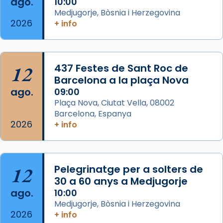
Semproniana (“relatiu a Semprònia =
ago.
10:00
eterna”) són deixebles seves. I l’any 1667, el
Medjugorje, Bòsnia i Herzegovina
2026
+ info
frare Joan Gaspar Roig, afirma en una obra
que les santes són filles de l’antiga Iluro.
Mataró en reivindicarà les relíq
...
Ver más
12
437 Festes de Sant Roc de
Foto
Barcelona a la plaça Nova
ago.
09:00
View on Facebook
·
Share
Plaça Nova, Ciutat Vella, 08002
Barcelona, Espanya
2026
+ info
12
Pelegrinatge per a solters de
30 a 60 anys a Medjugorje
ago.
10:00
Medjugorje, Bòsnia i Herzegovina
2026
+ info