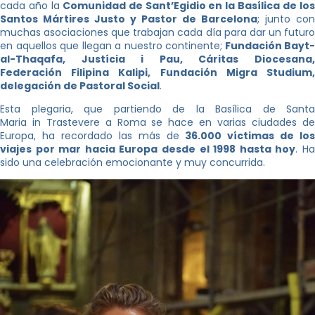
cada año la
Comunidad de Sant’Egidio en la Basílica de lo
Santos Mártires Justo y Pastor de Barcelona
; junto con
muchas asociaciones que trabajan cada día para dar un futuro
en aquellos que llegan a nuestro continente;
Fundación Bayt-
al-Thaqafa, Justícia i Pau, Cáritas Diocesana,
Federación Filipina Kalipi, Fundación Migra Studium,
delegación de Pastoral Social
.
Esta plegaria, que partiendo de la Basílica de Santa
Maria in Trastevere a Roma se hace en varias ciudades de
Europa, ha recordado las más de
36.000 víctimas de los
viajes por mar hacia Europa desde el 1998 hasta hoy
. H
sido una celebración emocionante y muy concurrida.