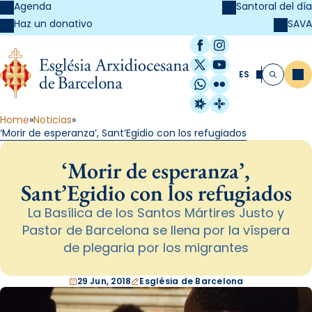
Agenda
Santoral del día
SAVA
Haz un donativo
Facebook
Instagram
X / Twitter
YouTube
ES
Me
Buscar
WhatsApp
Flickr
Radio Estel
Catalunya Cristi
Home
Noticias
‘Morir de esperanza’, Sant’Egidio con los refugiados
‘Morir de esperanza’,
Sant’Egidio con los refugiados
La Basílica de los Santos Mártires Justo y
Pastor de Barcelona se llena por la víspera
de plegaria por los migrantes
29 Jun, 2018
Església de Barcelona