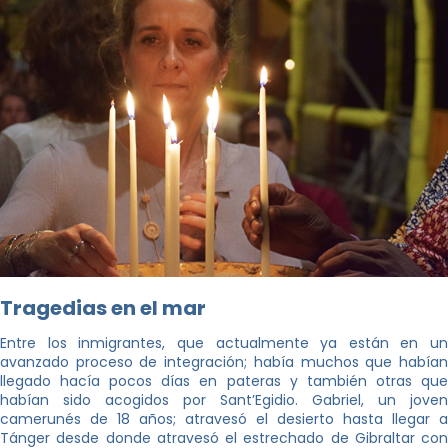
Tragedias en el mar
Entre los inmigrantes, que actualmente ya están en un
avanzado proceso de integración; había muchos que habían
llegado hacía pocos días en pateras y también otras que
habían sido acogidos por Sant’Egidio. Gabriel, un joven
camerunés de 18 años; atravesó el desierto hasta llegar a
Tánger desde donde atravesó el estrechado de Gibraltar con