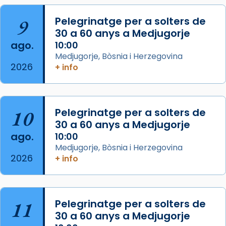
L’arquebisbe de Barcelona, el cardenal Joan
9
Pelegrinatge per a solters de
Josep Omella, ha presidit la missa i l’ha
30 a 60 anys a Medjugorje
concelebrat el bisbe auxiliar de Barcelona,
ago.
10:00
Mons. David Abadías.
Medjugorje, Bòsnia i Herzegovina
2026
+ info
📸 Dr. G. Simón
Foto
View on Facebook
·
Share
10
Pelegrinatge per a solters de
30 a 60 anys a Medjugorje
Arquebisbat de Barcelona
ago.
10:00
2 weeks ago
Medjugorje, Bòsnia i Herzegovina
2026
Memòria de les santes Juliana i
+ info
Semproniana, verges i màrtirs.
Acompanyant la història de sant Cugat, a
partir de l’Edat Mitjana sorgeix la tradició
11
Pelegrinatge per a solters de
que les santes Juliana (“relatiu a Júlia”) i
30 a 60 anys a Medjugorje