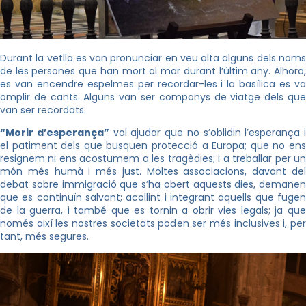
Durant la vetlla es van pronunciar en veu alta alguns dels noms
de les persones que han mort al mar durant l’últim any. Alhora,
es van encendre espelmes per recordar-les i la basílica es va
omplir de cants. Alguns van ser companys de viatge dels que
van ser recordats.
“Morir d’esperança”
vol ajudar que no s’oblidin l’esperança i
el patiment dels que busquen protecció a Europa; que no ens
resignem ni ens acostumem a les tragèdies; i a treballar per un
món més humà i més just. Moltes associacions, davant del
debat sobre immigració que s’ha obert aquests dies, demanen
que es continuïn salvant; acollint i integrant aquells que fugen
de la guerra, i també que es tornin a obrir vies legals; ja que
només així les nostres societats poden ser més inclusives i, per
tant, més segures.