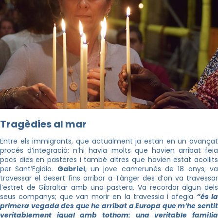
Tragèdies al mar
Entre els immigrants, que actualment ja estan en un avançat
procés d’integració; n’hi havia molts que havien arribat feia
pocs dies en pasteres i també altres que havien estat acollits
per Sant’Egidio.
Gabriel
, un jove camerunès de 18 anys; v
travessar el desert fins arribar a Tànger des d’on va travessar
l’estret de Gibraltar amb una pastera. Va recordar algun dels
seus companys; que van morir en la travessia i afegia
“és l
primera vegada des que he arribat a Europa que m’he sentit
veritablement igual amb tothom: una veritable família