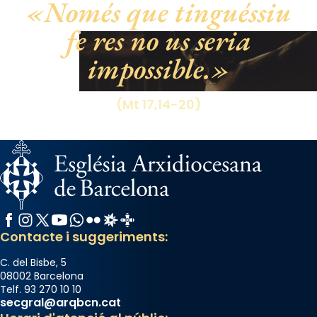
Només que tinguéssiu
Santes a Mataró»🥵.
fe res no us seria
Photo
impossible.
View on Facebook
·
Share
(Mt 17,14-20)
Facebook
Instagram
X / Twitter
YouTube
WhatsApp
Flickr
Radio Estel
Catalunya Cristiana
Contacte i suggeriments:
C. del Bisbe, 5
08002 Barcelona
Telf. 93 270 10 10
secgral@arqbcn.cat