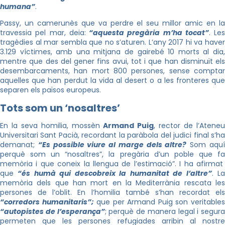
humana”
.
Passy, un camerunès que va perdre el seu millor amic en la
travessia pel mar, deia:
“aquesta pregària m’ha tocat”
. Les
tragèdies al mar sembla que no s’aturen. L’any 2017 hi va haver
3.129 víctimes, amb una mitjana de gairebé 10 morts al dia,
mentre que des del gener fins avui, tot i que han disminuït els
desembarcaments, han mort 800 persones, sense comptar
aquelles que han perdut la vida al desert o a les fronteres que
separen els països europeus.
Tots som un ‘nosaltres’
En la seva homilia, mossèn
Armand Puig
, rector de l’Ateneu
Universitari Sant Pacià, recordant la paràbola del judici final s’ha
demanat;
“Es possible viure al marge dels altre?
Som aqu
perquè som un “nosaltres”, la pregària d’un poble que fa
memòria i que coneix la llengua de l’estimació”. I ha afirmat
que
“és humà qui descobreix la humanitat de l’altre”
. L
memòria dels que han mort en la Mediterrània rescata les
persones de l’oblit. En l’homilia també s’han recordat els
“corredors humanitaris”;
que per Armand Puig son veritable
“autopistes de l’esperança”
; perquè de manera legal i segura
permeten que les persones refugiades arribin al nostre