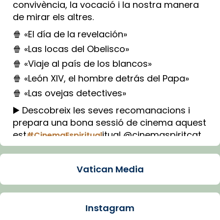
convivència, la vocació i la nostra manera
de mirar els altres.
🍿 «El día de la revelación»
🍿 «Las locas del Obelisco»
🍿 «Viaje al país de los blancos»
🍿 «León XIV, el hombre detrás del Papa»
🍿 «Las ovejas detectives»
▶️ Descobreix les seves recomanacions i
prepara una bona sessió de cinema aquest
est
itual @cinemaspiritcat
#CinemaEspiritual
Imatge: Generada amb IA (OpenAI)
Video
Vatican Media
View on Facebook
·
Share
Instagram
Arquebisbat de Barcelona
1 week ago