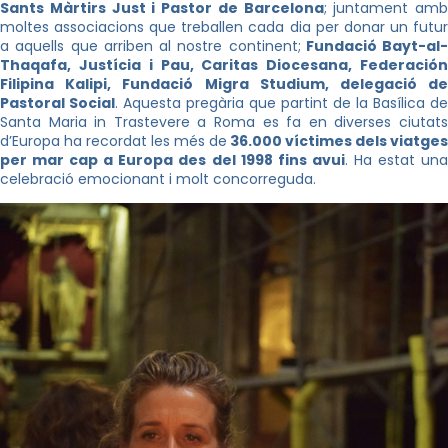
Sants Màrtirs Just i Pastor de Barcelona
; juntament amb
moltes associacions que treballen cada dia per donar un futur
a aquells que arriben al nostre continent;
Fundació Bayt-al-
Thaqafa, Justícia i Pau, Caritas Diocesana, Federación
Filipina Kalipi, Fundació Migra Studium, delegació de
Pastoral Social
. Aquesta pregària que partint de la Basílica de
Santa Maria in Trastevere a Roma es fa en diverses ciutats
d’Europa ha recordat les més de
36.000 víctimes dels viatges
per mar cap a Europa des del 1998 fins avui
. Ha estat una
celebració emocionant i molt concorreguda.