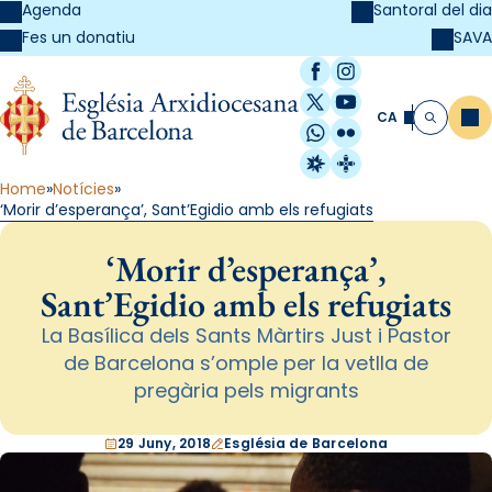
Agenda
Santoral del dia
SAVA
Fes un donatiu
Facebook
Instagram
X / Twitter
YouTube
CA
Me
Cerca
WhatsApp
Flickr
Radio Estel
Catalunya Cristi
Home
Notícies
‘Morir d’esperança’, Sant’Egidio amb els refugiats
‘Morir d’esperança’,
Sant’Egidio amb els refugiats
La Basílica dels Sants Màrtirs Just i Pastor
de Barcelona s’omple per la vetlla de
pregària pels migrants
29 Juny, 2018
Església de Barcelona