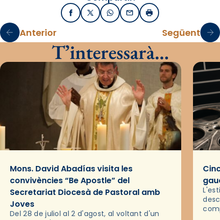
Facebook
X / Twitter
WhatsApp
Email
Imprimir
Anterior
Següent
T’interessarà…
Mons. David Abadías visita les
Cinc
convivències “Be Apostle” del
gaud
L'es
Secretariat Diocesà de Pastoral amb
desc
Joves
comp
Del 28 de juliol al 2 d'agost, al voltant d'un
deix