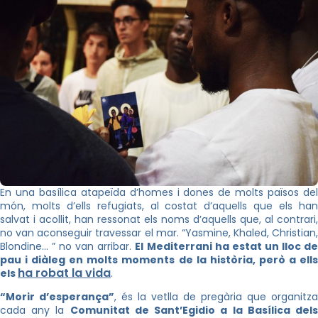
En una basílica atapeïda d’homes i dones de molts països del
món, molts d’ells refugiats, al costat d’aquells que els han
salvat i acollit, han ressonat els noms d’aquells que, al contrari,
no van aconseguir travessar el mar. “Yasmine, Khaled, Christian,
Blondine… ” no van arribar.
El Mediterrani ha estat un lloc d
pau i diàleg en molts moments de la història, però a ells
ha robat la vida
els
.
“Morir d’esperança”
, és la vetlla de pregària que organitza
cada any la
Comunitat de Sant’Egidio a la Basílica del