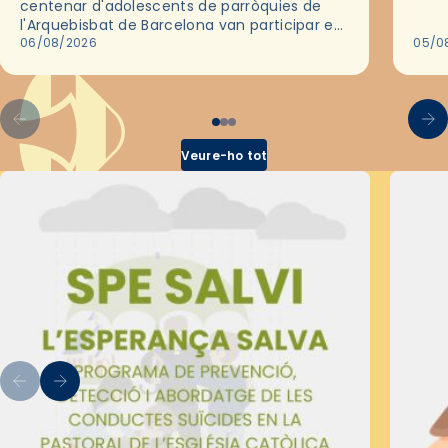
centenar d'adolescents de parròquies de
trav
l'Arquebisbat de Barcelona van participar en
les convivències Be Apostle, organitzades
06/08/2026
05/0
pel Secretariat Diocesà de Pastoral amb…
Veure-ho tot