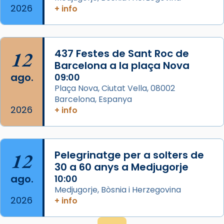
Espanya.
2026
+ info
El seu sepulcre a Compostela fou un g
...
Ver más
Foto
12
437 Festes de Sant Roc de
Barcelona a la plaça Nova
View on Facebook
·
Share
ago.
09:00
Plaça Nova, Ciutat Vella, 08002
Barcelona, Espanya
2026
+ info
12
Pelegrinatge per a solters de
30 a 60 anys a Medjugorje
ago.
10:00
Medjugorje, Bòsnia i Herzegovina
2026
+ info