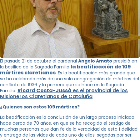
El pasado 21 de octubre el cardenal
Angelo Amato
presidió en
la beatificación de 109
la basílica de la Sagrada Familia
mártires claretianos
. Es la beatificación más grande que
se ha celebrado más de una sola congregación de mártires del
conflicto de 1936 y la primera que se hace en la Sagrada
Ricard Costa-Jussà
es el provincial de los
Familia.
Misioneros Claretianos de Cataluña
.
¿Quienes son estos 109 mártires?
La beatificación es la conclusión de un largo proceso iniciado
hace cerca de 70 años, en que se ha recogido el testigo de
muchas personas que dan fe de la veracidad de esta fidelidad
y entrega de las vidas de cada uno de ellos, segadas por ser