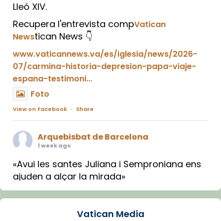
Lleó XIV.
Recupera l'entrevista comp
Vatican
tican News 👇
News
www.vaticannews.va/es/iglesia/news/2026-
07/carmina-historia-depresion-papa-viaje-
espana-testimoni...
Foto
View on Facebook
·
Share
Arquebisbat de Barcelona
1 week ago
«Avui les santes Juliana i Semproniana ens
ajuden a alçar la mirada»
Mons. Sergi Gordo, bisbe de Tortosa, ha
presidit aquest 27 de juliol la missa de Les
Vatican Media
Santes de Mataró.