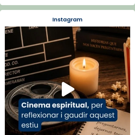
🔗
tinyurl.com/cvu5jmbk
📸 J. Merino
Instagram
Foto
View on Facebook
·
Share
Arquebisbat de Barcelona
is at Catedral
de Barcelona.
1 week ago
Aquest dilluns, 27 de juliol, ha tingut lloc la
missa d’acció de gràcies en agraïment al
comitè organitzador de la visita apostòlica
del Sant Pare Lleó XIV a Barcelona, i als
col·laboradors, a la Catedral de Barcelona.
L’arquebisbe de Barcelona, el cardenal Joan
Josep Omella, ha presidit la missa i l’ha
concelebrat el bisbe auxiliar de Barcelona,