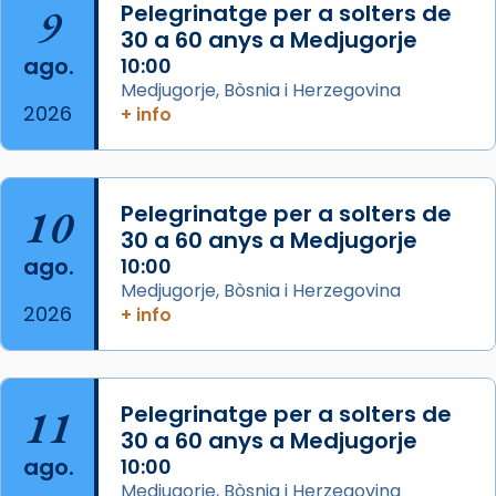
Mataró en reivindicarà les relíq
9
Pelegrinatge per a solters de
...
30 a 60 anys a Medjugorje
Ver más
ago.
10:00
Foto
Medjugorje, Bòsnia i Herzegovina
View on Facebook
·
Share
2026
+ info
Arquebisbat de Barcelona
2 weeks ago
10
Pelegrinatge per a solters de
Jaume, fill de Zebedeu, és juntament amb el
30 a 60 anys a Medjugorje
seu germà Joan i Pere un dels que
ago.
10:00
acompanyava més de prop Jesús.
Medjugorje, Bòsnia i Herzegovina
2026
+ info
Segons el llibre dels Fets (12,2) fou el primer
apòstol màrtir, decapitat a Jerusalem per
Herodes Agripa (vers l'any 44).
11
Pelegrinatge per a solters de
Patró de Galícia, després de les invasions
30 a 60 anys a Medjugorje
musulmanes fou venerat com a patró dels
ago.
10:00
Regnes castellans i més tard de tota
Medjugorje, Bòsnia i Herzegovina