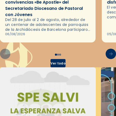
convivencias «Be Apostle» del
disf
El v
Secretariado Diocesano de Pastoral
desc
con Jóvenes
comp
Del 28 de julio al 2 de agosto, alrededor de
ocas
un centenar de adolescentes de parroquias
histo
de la Archidiócesis de Barcelona participaron
sobr
en las convivencias Be Apostle, organizadas
06/08/2026
05/0
por el Secretariado Diocesano…
Ver todo