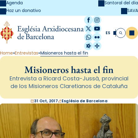
Agenda
Santoral del día
SAVA
Haz un donativo
Facebook
Instagram
X / Twitter
YouTube
ES
Me
Buscar
WhatsApp
Flickr
Radio Estel
Catalunya Cristi
Home
Entrevistas
Misioneros hasta el fin
Misioneros hasta el fin
Entrevista a Ricard Costa-Jussà, provincial
de los Misioneros Claretianos de Cataluña
31 Oct, 2017
Església de Barcelona