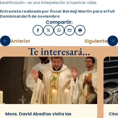
beatificación- es una interpelación a nuestras vidas.
Entrevista realizada por Òscar Bardají Martín para el Full
Dominical del 5 de noviembre
Compartir:
Facebook
X / Twitter
WhatsApp
Email
Imprimir
Anterior
Siguiente
Te interesará…
Mons. David Abadías visita las
Cinc