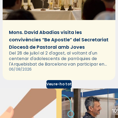
Mons. David Abadías visita les
convivències “Be Apostle” del Secretariat
Diocesà de Pastoral amb Joves
Del 28 de juliol al 2 d'agost, al voltant d'un
centenar d'adolescents de parròquies de
l'Arquebisbat de Barcelona van participar en
les convivències Be Apostle, organitzades pel
06/08/2026
Secretariat Diocesà de Pastoral amb…
Veure-ho tot