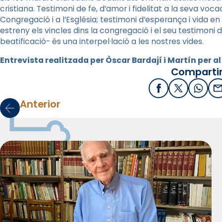
cristiana. Testimoni de fe, d’amor i fidelitat a la seva voc
Congregació i a l’Església; testimoni d’esperança i vida en C
estreny els vincles dins la congregació i el seu testimoni de
beatificació- és una interpel·lació a les nostres vides.
Entrevista realitzada per Òscar Bardají i Martín per a
Compartir
Facebook
X / Twitter
What
E
Anterior