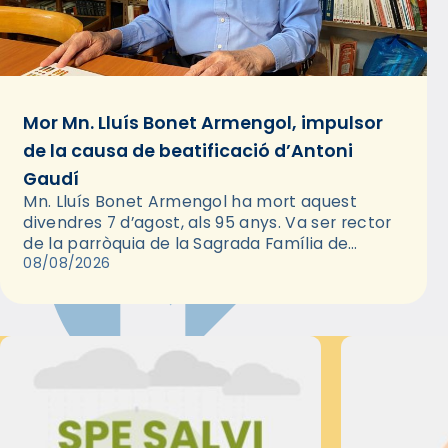
Mor Mn. Lluís Bonet Armengol, impulsor
de la causa de beatificació d’Antoni
Gaudí
Mn. Lluís Bonet Armengol ha mort aquest
divendres 7 d’agost, als 95 anys. Va ser rector
de la parròquia de la Sagrada Família de
Barcelona durant 25 anys, entre 1993 i 2018,…
08/08/2026