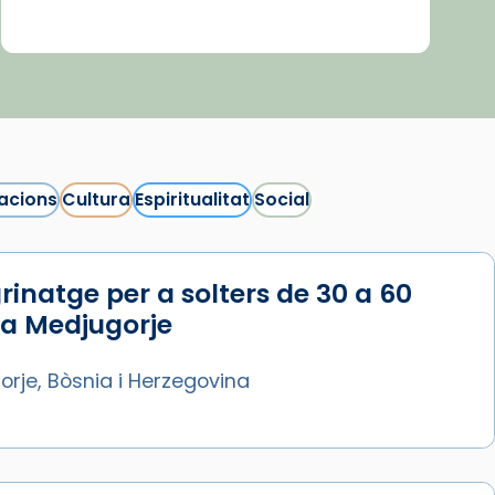
acions
Cultura
Espiritualitat
Social
rinatge per a solters de 30 a 60
 a Medjugorje
rje, Bòsnia i Herzegovina