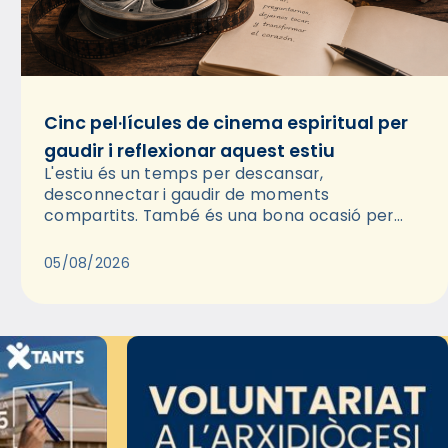
Cinc pel·lícules de cinema espiritual per
gaudir i reflexionar aquest estiu
L'estiu és un temps per descansar,
desconnectar i gaudir de moments
compartits. També és una bona ocasió per
deixar-se portar per una bona història i, a
través del cinema, reflexionar sobre les…
05/08/2026