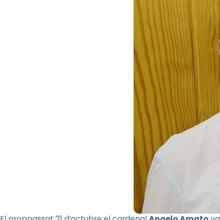
El proppassat 21 d’octubre el cardenal
Angelo Amato
va 