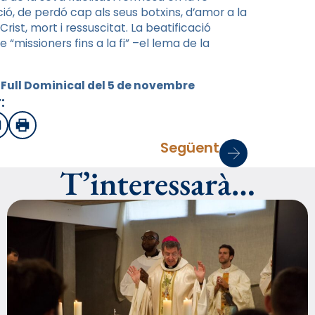
ació, de perdó cap als seus botxins, d’amor a la
rist, mort i ressuscitat. La beatificació
 “missioners fins a la fi” –el lema de la
l Full Dominical del 5 de novembre
:
sApp
mail
Imprimir
Següent
T’interessarà…