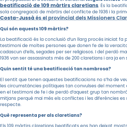
beatificació de 109 màrtirs claretians
. És la beati
sola congregació de màrtirs del conflicte de 1936 i la pri
Costa-Jussà
és el provincial dels Missioners Cl
Qui són aquests 109 màrtirs?
La beatificació és la conclusió d’un llarg procés iniciat fa 
testimoni de moltes persones que donen fe de la veracitat
cadascun d’ells, segades per ser religiosos. I del perdó ma
1936 van ser assassinats més de 200 claretians i ara ja en
Quin sentit té una beatificació tan nombrosa?
El sentit que tenen aquestes beatificacions no s’ha de v
les circumstàncies polítiques tan convulses del moment de
en el testimoni de fe i de perdó d’aquest grup tan nombr
mitjans perquè mai més els conflictes i les diferències es 
respecte.
Què representa per als claretians?
Els 109 màrtirs claretians beatificats ens han deixat mostra