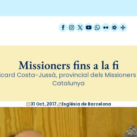
Facebook
Instagram
X / Twitter
YouTube
WhatsApp
Flickr
Radio Est
Catal
Missioners fins a la fi
Ricard Costa-Jussà, provincial dels Missioners
Catalunya
31 Oct, 2017
Església de Barcelona