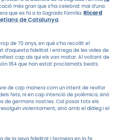
ficació més gran que s’ha celebrat mai d’una
Ricard
mera que es fa a la Sagrada Família.
aretians de Catalunya
.
prop de 70 anys, en què s’ha recollit el
 d’aquesta fidelitat i entrega de les vides de
nifest cap als qui els van matar. Al voltant de
 són 184
que han estat proclamats beats.
eure de cap manera com un intent de revifar
ls fets, ni en cap intenció de polèmica, sinó
ós de germans nostres. Cal posar tots els
resolguin violentament, sinó amb el diàleg i el
 de la seva fidelitat i fermesa en la fe