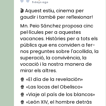
5 days ago
🎬 Aquest estiu, cinema per
gaudir i també per reflexionar!
Mn. Peio Sánchez proposa cinc
pel·lícules per a aquestes
vacances. Històries per a tots els
públics que ens conviden a fer-
nos preguntes sobre l'acollida, la
superació, la convivència, la
vocació i la nostra manera de
mirar els altres.
🍿 «El día de la revelación»
🍿 «Las locas del Obelisco»
🍿 «Viaje al país de los blancos»
🍿 «León XIV, el hombre detrás