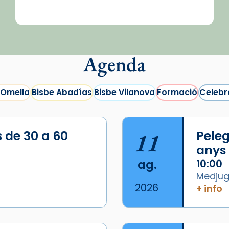
Agenda
 Omella
Bisbe Abadías
Bisbe Vilanova
Formació
Celebr
s de 30 a 60
11
Peleg
anys
ag.
10:00
Medjugo
2026
+ info