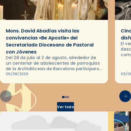
Mons. David Abadías visita las
Cinc
convivencias «Be Apostle» del
disf
El v
Secretariado Diocesano de Pastoral
desc
con Jóvenes
comp
Del 28 de julio al 2 de agosto, alrededor de
ocas
un centenar de adolescentes de parroquias
histo
de la Archidiócesis de Barcelona participaron
sobr
en las convivencias Be Apostle, organizadas
06/08/2026
05/0
por el Secretariado Diocesano…
Ver todo