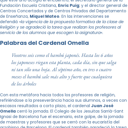
que este año acogía el encuentro; el secretario general de la
Fundación Escuela Cristiana,
Enric Puig
; y el director general de
Centros Concertados y de Centros Privados del Departamento
de Enseñanza,
Miquel Mateo
. En las intervenciones se
defendió «
la vigencia de la propuesta formativa de la clase de
Religión y se agradeció la tarea que realizan los profesores al
servicio de los alumnos que escogen la asignatura
«.
Palabras del Cardenal Omella
Vosotros sois como el bambú japonés. Hasta los 6 años
los japoneses riegan esta planta, cada día, sin que salga
ni tan sólo una hoja. Al séptimo año, en tres o cuatro
meses el bambú sale más alto y fuerte que cualquiera
de los árboles
Con esta metáfora hacia todos los profesores de religión,
refiriéndose a la preseveráncia hacia sus alumnos, a veces con
escasos resultados a corto plazo, el cardenal
Juan José
Omella
cerró la jornada. El Colegio de los Jesuitas Sarrià-Sant
Ignasi de Barcelona fue el escenario, este golpe, de la jornada
de maestras y profesores que se cerró con la eucaristía del
arzobispo de Barcelona. El cardenal también agradeció la tarea