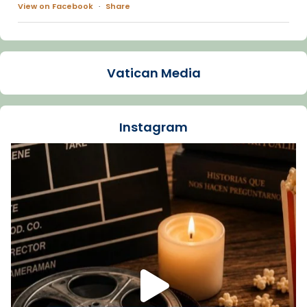
View on Facebook
·
Share
Arquebisbat de Barcelona
1 week ago
Vatican Media
La Carmina va patir depressió. Fa gairebé
dos mesos, a l'Estadi Lluís Companys, la
jove va fer arribar el seu testimoni al papa
Instagram
Lleó XIV.
Recupera l'entrevista comp
Vatican
tican News 👇
News
www.vaticannews.va/es/iglesia/news/2026-
07/carmina-historia-depresion-papa-viaje-
espana-testimoni...
Foto
View on Facebook
·
Share