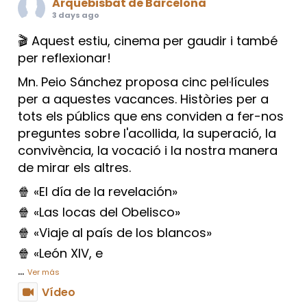
Arquebisbat de Barcelona
3 days ago
🎬 Aquest estiu, cinema per gaudir i també
per reflexionar!
Mn. Peio Sánchez proposa cinc pel·lícules
per a aquestes vacances. Històries per a
tots els públics que ens conviden a fer-nos
preguntes sobre l'acollida, la superació, la
convivència, la vocació i la nostra manera
de mirar els altres.
🍿 «El día de la revelación»
🍿 «Las locas del Obelisco»
🍿 «Viaje al país de los blancos»
🍿 «León XIV, e
...
Ver más
Vídeo