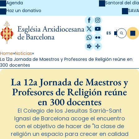
Agenda
Santoral del día
SAVA
Haz un donativo
Facebook
Instagram
X / Twitter
YouTube
ES
Me
Buscar
WhatsApp
Flickr
Radio Estel
Catalunya Cristi
Home
Noticias
La 12a Jornada de Maestros y Profesores de Religión reúne en
300 docentes
La 12a Jornada de Maestros y
Profesores de Religión reúne
en 300 docentes
El Colegio de los Jesuitas Sarrià-Sant
Ignasi de Barcelona acoge el encuentro
con el objetivo de hacer de "la clase de
religión un espacio para crecer en calidad