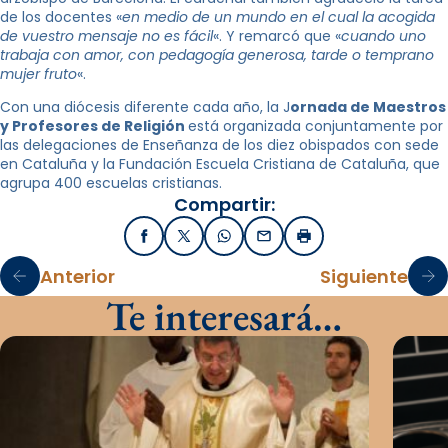
de los docentes «
en medio de un mundo en el cual la acogida
de vuestro mensaje no es fácil
«. Y remarcó que «
cuando uno
trabaja con amor, con pedagogía generosa, tarde o temprano
mujer fruto
«.
Con una diócesis diferente cada año, la J
ornada de Maestros
y Profesores de Religión
está organizada conjuntamente por
las delegaciones de Enseñanza de los diez obispados con sede
en Cataluña y la Fundación Escuela Cristiana de Cataluña, que
agrupa 400 escuelas cristianas.
Compartir:
Facebook
X / Twitter
WhatsApp
Email
Imprimir
Anterior
Siguiente
Te interesará…