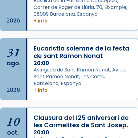
Basílica de la Puríssima Concepció,
missa d’acció de gràcies en agraïment al
Carrer de Roger de Llúria, 70, Eixample,
comitè organitzador de la visita apostòlica
08009 Barcelona, Espanya
del Sant Pare Lleó XIV a Barcelona, i als
2026
+ info
col·laboradors, a la Catedral de Barcelona.
L’arquebisbe de Barcelona, el cardenal Joan
Josep Omella, ha presidit la missa i l’ha
31
Eucaristia solemne de la festa
concelebrat el bisbe auxiliar de Barcelona,
de sant Ramon Nonat
Mons. David Abadías.
ago.
20:00
Avinguda de Sant Ramon Nonat, Av. de
📸 Dr. G. Simón
Sant Ramon Nonat, Les Corts,
Foto
Barcelona, Espanya
2026
+ info
View on Facebook
·
Share
Arquebisbat de Barcelona
2 weeks ago
10
Clausura del 125 aniversari de
Memòria de les santes Juliana i
les Carmelites de Sant Josep.
oct.
Semproniana, verges i màrtirs.
20:00