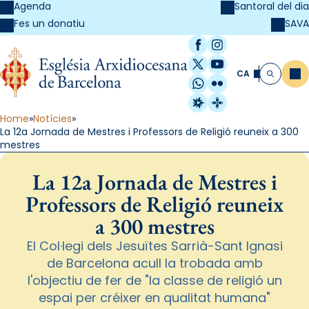
Agenda
Santoral del dia
SAVA
Fes un donatiu
Facebook
Instagram
X / Twitter
YouTube
CA
Me
Cerca
WhatsApp
Flickr
Radio Estel
Catalunya Cristi
Home
Notícies
La 12a Jornada de Mestres i Professors de Religió reuneix a 300
mestres
La 12a Jornada de Mestres i
Professors de Religió reuneix
a 300 mestres
El Col·legi dels Jesuïtes Sarrià-Sant Ignasi
de Barcelona acull la trobada amb
l'objectiu de fer de "la classe de religió un
espai per créixer en qualitat humana"