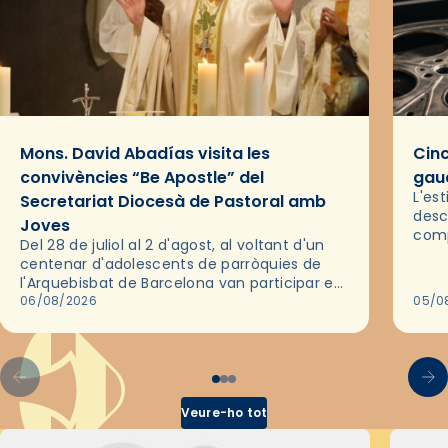
Mons. David Abadías visita les
Cinc
convivències “Be Apostle” del
gaud
L'es
Secretariat Diocesà de Pastoral amb
desc
Joves
comp
Del 28 de juliol al 2 d'agost, al voltant d'un
deix
centenar d'adolescents de parròquies de
trav
l'Arquebisbat de Barcelona van participar en
les convivències Be Apostle, organitzades
06/08/2026
05/0
pel Secretariat Diocesà de Pastoral amb…
Veure-ho tot