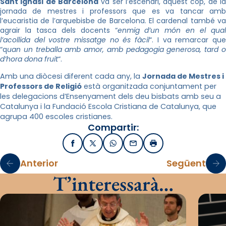
Sant Ignasi de Barcelona
va ser l’escenari, aquest cop, de l
jornada de mestres i professors que es va tancar amb
l’eucaristia de l’arquebisbe de Barcelona. El cardenal també va
agrair la tasca dels docents “
enmig d’un món en el qual
l’acollida del vostre missatge no és fàcil
“. I va remarcar qu
“q
uan un treballa amb amor, amb pedagogia generosa, tard o
d’hora dona fruit
“.
Amb una diòcesi diferent cada any, la
Jornada de Mestres i
Professors de Religió
està organitzada conjuntament per
les delegacions d’Ensenyament dels deu bisbats amb seu a
Catalunya i la Fundació Escola Cristiana de Catalunya, que
agrupa 400 escoles cristianes.
Compartir:
Facebook
X / Twitter
WhatsApp
Email
Imprimir
Anterior
Següent
T’interessarà…