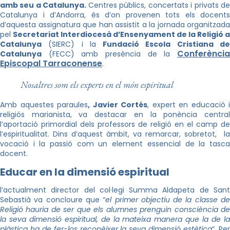
amb seu a Catalunya.
Centres públics, concertats i privats d
Catalunya i d’Andorra, és d’on provenen tots els docents
d’aquesta assignatura que han assistit a la jornada organitzada
pel
Secretariat Interdiocesà d’Ensenyament de la Religió a
Catalunya
(SIERC) i la
Fundació Escola Cristiana d
Conferència
Catalunya
(FECC) amb presència de la
Episcopal Tarraconense
.
Nosaltres som els experts en el món espiritual
Amb aquestes paraules
, Javier Cortés
, expert en educació i
religiós marianista, va destacar en la ponència central
l’aportació primordial dels professors de religió en el camp de
l’espiritualitat. Dins d’aquest àmbit, va remarcar, sobretot, la
vocació i la passió com un element essencial de la tasca
docent.
Educar en la dimensió espiritual
l’actualment director del col·legi Summa Aldapeta de Sant
Sebastià va concloure que “
el primer objectiu de la classe d
Religió hauria de ser que els alumnes prenguin consciència de
la seva dimensió espiritual, de la mateixa manera que
la de l
plàstica ha de fer-los reconèixer la seva dimensió estètica
“. Pe