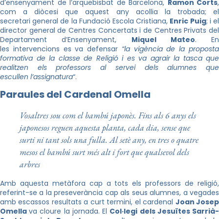
d’ensenyament de l’arquebisbat de Barcelona,
Ramon Corts
,
com a diòcesi que aquest any acollia la trobada; el
secretari general de la Fundació Escola Cristiana,
Enric Puig
; i e
director general de Centres Concertats i de Centres Privats del
Departament d’Ensenyament,
Miquel Mateo
. En
les intervencions es va defensar
“la vigència de la propost
formativa de la classe de Religió i es va agrair la tasca que
realitzen els professors al servei dels alumnes que
escullen l’assignatura
“.
Paraules del Cardenal Omella
Vosaltres sou com el bambú japonès. Fins als 6 anys els
japonesos reguen aquesta planta, cada dia, sense que
surti ni tant sols una fulla. Al setè any, en tres o quatre
mesos el bambú surt més alt i fort que qualsevol dels
arbres
Amb aquesta metàfora cap a tots els professors de religió,
referint-se a la preseverància cap als seus alumnes, a vegades
amb escassos resultats a curt termini, el cardenal
Joan Jose
Omella
va cloure la jornada. El
Col·legi dels Jesuïtes Sarrià