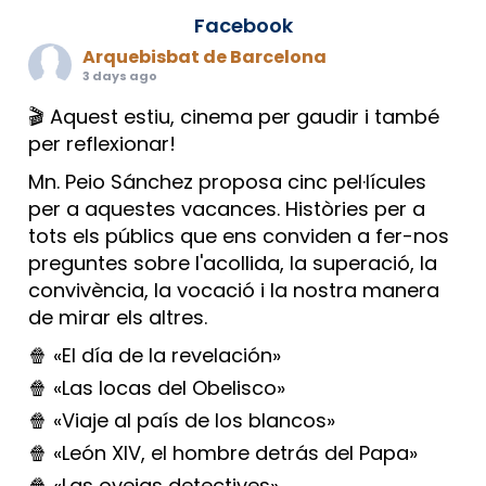
Facebook
Arquebisbat de Barcelona
3 days ago
🎬 Aquest estiu, cinema per gaudir i també
per reflexionar!
Mn. Peio Sánchez proposa cinc pel·lícules
per a aquestes vacances. Històries per a
tots els públics que ens conviden a fer-nos
preguntes sobre l'acollida, la superació, la
convivència, la vocació i la nostra manera
de mirar els altres.
🍿 «El día de la revelación»
🍿 «Las locas del Obelisco»
🍿 «Viaje al país de los blancos»
🍿 «León XIV, el hombre detrás del Papa»
🍿 «Las ovejas detectives»