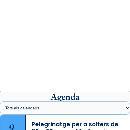
www.vaticannews.va/es/iglesia/news/2026-
07/carmina-historia-depresion-papa-viaje-
espana-testimoni...
Photo
View on Facebook
·
Share
Arquebisbat de Barcelona
2 weeks ago
«Avui les santes Juliana i Semproniana ens
ajuden a alçar la mirada»
Mons. Sergi Gordo, bisbe de Tortosa, ha
presidit aquest 27 de juliol la missa de Les
Agenda
Santes de Mataró.
🔗
tinyurl.com/cvu5jmbk
📸 J. Merino
9
Pelegrinatge per a solters de