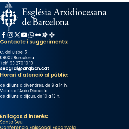
Facebook
Instagram
X / Twitter
YouTube
WhatsApp
Flickr
Radio Estel
Catalunya Cristiana
Contacte i suggeriments:
C. del Bisbe, 5
08002 Barcelona
Telf. 93 270 10 10
secgral@arqbcn.cat
Horari d'atenció al públic:
de dilluns a divendres, de 9 a 14 h.
Visites a l'Arxiu Diocesà:
de dilluns a dijous, de 10 a 13 h.
Enllaços d'interès:
Santa Seu
Conferència Episcopal Espanyola