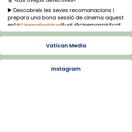
▶️ Descobreix les seves recomanacions i
prepara una bona sessió de cinema aquest
est
itual @cinemaspiritcat
#CinemaEspiritual
Imatge: Generada amb IA (OpenAI)
Video
Vatican Media
View on Facebook
·
Share
Instagram
Arquebisbat de Barcelona
1 week ago
La Carmina va patir depressió. Fa gairebé
dos mesos, a l'Estadi Lluís Companys, la
jove va fer arribar el seu testimoni al papa
Lleó XIV.
Recupera l'entrevista comp
Vatican
tican News 👇
News