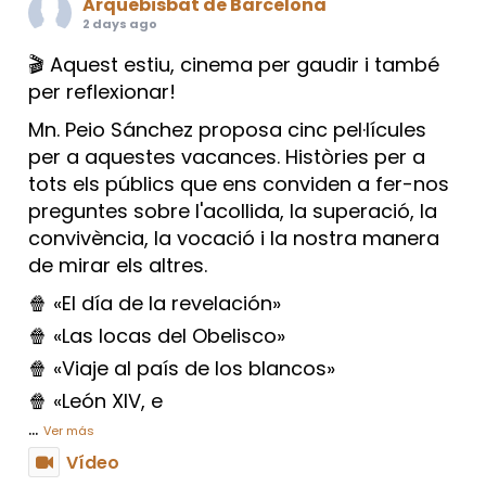
Arquebisbat de Barcelona
2 days ago
🎬 Aquest estiu, cinema per gaudir i també
per reflexionar!
Mn. Peio Sánchez proposa cinc pel·lícules
per a aquestes vacances. Històries per a
tots els públics que ens conviden a fer-nos
preguntes sobre l'acollida, la superació, la
convivència, la vocació i la nostra manera
de mirar els altres.
🍿 «El día de la revelación»
🍿 «Las locas del Obelisco»
🍿 «Viaje al país de los blancos»
🍿 «León XIV, e
...
Ver más
Vídeo