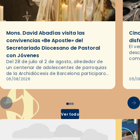
Mons. David Abadías visita las
Cinc
convivencias «Be Apostle» del
disf
El v
Secretariado Diocesano de Pastoral
desc
con Jóvenes
comp
Del 28 de julio al 2 de agosto, alrededor de
ocas
un centenar de adolescentes de parroquias
histo
de la Archidiócesis de Barcelona participaron
sobr
en las convivencias Be Apostle, organizadas
06/08/2026
05/0
por el Secretariado Diocesano…
Ver todo