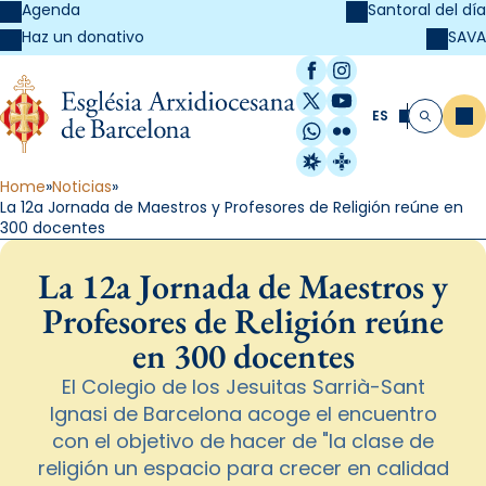
Agenda
Santoral del día
SAVA
Haz un donativo
Facebook
Instagram
X / Twitter
YouTube
ES
Me
Buscar
WhatsApp
Flickr
Radio Estel
Catalunya Cristi
Home
Noticias
La 12a Jornada de Maestros y Profesores de Religión reúne en
300 docentes
La 12a Jornada de Maestros y
Profesores de Religión reúne
en 300 docentes
El Colegio de los Jesuitas Sarrià-Sant
Ignasi de Barcelona acoge el encuentro
con el objetivo de hacer de "la clase de
religión un espacio para crecer en calidad