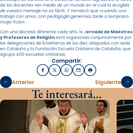
de los docentes «
en medio de un mundo en el cual la acogida
de vuestro mensaje no es fácil
«. Y remarcó que «
cuando uno
trabaja con amor, con pedagogía generosa, tarde o temprano
mujer fruto
«.
Con una diócesis diferente cada año, la J
ornada de Maestros
y Profesores de Religión
está organizada conjuntamente por
las delegaciones de Enseñanza de los diez obispados con sede
en Cataluña y la Fundación Escuela Cristiana de Cataluña, que
agrupa 400 escuelas cristianas.
Compartir:
Facebook
X / Twitter
WhatsApp
Email
Imprimir
Anterior
Siguiente
Te interesará…