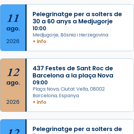
Acompanyant la història de sant Cugat, a
partir de l’Edat Mitjana sorgeix la tradició
11
Pelegrinatge per a solters de
que les santes Juliana (“relatiu a Júlia”) i
30 a 60 anys a Medjugorje
Semproniana (“relatiu a Semprònia =
ago.
10:00
eterna”) són deixebles seves. I l’any 1667, el
Medjugorje, Bòsnia i Herzegovina
2026
+ info
frare Joan Gaspar Roig, afirma en una obra
que les santes són filles de l’antiga Iluro.
Mataró en reivindicarà les relíq
...
Ver más
12
437 Festes de Sant Roc de
Foto
Barcelona a la plaça Nova
ago.
09:00
View on Facebook
·
Share
Plaça Nova, Ciutat Vella, 08002
Barcelona, Espanya
2026
+ info
12
Pelegrinatge per a solters de