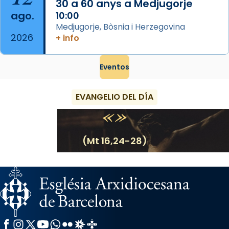
30 a 60 anys a Medjugorje
ago.
10:00
Medjugorje, Bòsnia i Herzegovina
2026
+ info
Eventos
EVANGELIO DEL DÍA
(Mt 16,24-28)
Facebook
Instagram
X / Twitter
YouTube
WhatsApp
Flickr
Radio Estel
Catalunya Cristiana