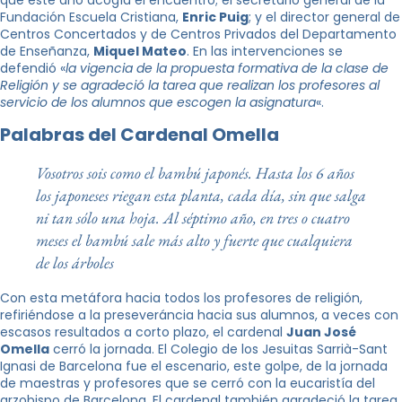
que este año acogía el encuentro; el secretario general de la
Fundación Escuela Cristiana,
Enric Puig
; y el director general de
Centros Concertados y de Centros Privados del Departamento
de Enseñanza,
Miquel Mateo
. En las intervenciones se
defendió «
la vigencia de la propuesta formativa de la clase de
Religión y se agradeció la tarea que realizan los profesores al
servicio de los alumnos que escogen la asignatura
«.
Palabras del Cardenal Omella
Vosotros sois como el bambú japonés. Hasta los 6 años
los japoneses riegan esta planta, cada día, sin que salga
ni tan sólo una hoja. Al séptimo año, en tres o cuatro
meses el bambú sale más alto y fuerte que cualquiera
de los árboles
Con esta metáfora hacia todos los profesores de religión,
refiriéndose a la preseveráncia hacia sus alumnos, a veces con
escasos resultados a corto plazo, el cardenal
Juan José
Omella
cerró la jornada. El Colegio de los Jesuitas Sarrià-Sant
Ignasi de Barcelona fue el escenario, este golpe, de la jornada
de maestras y profesores que se cerró con la eucaristía del
arzobispo de Barcelona. El cardenal también agradeció la tarea