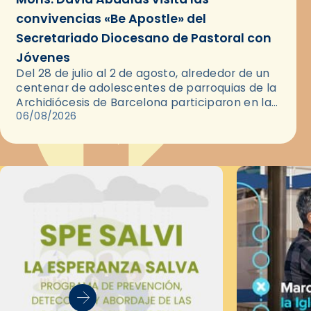
convivencias «Be Apostle» del
Secretariado Diocesano de Pastoral con
Jóvenes
Del 28 de julio al 2 de agosto, alrededor de un
centenar de adolescentes de parroquias de la
Archidiócesis de Barcelona participaron en las
convivencias Be Apostle, organizadas por el
06/08/2026
Secretariado Diocesano…