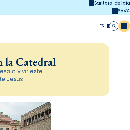
Santoral del día
SAVA
el
unya Cristiana
ES
M
Buscar
 la Catedral
esa a vivir este
de Jesús