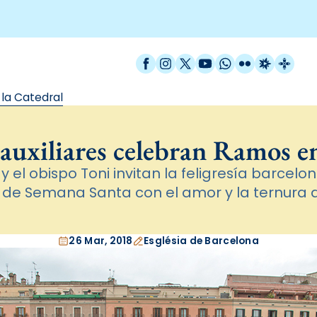
Facebook
Instagram
X / Twitter
YouTube
WhatsApp
Flickr
Radio Est
Catal
 la Catedral
auxiliares celebran Ramos en
 y el obispo Toni invitan la feligresía barcelon
de Semana Santa con el amor y la ternura 
26 Mar, 2018
Església de Barcelona