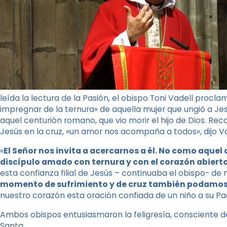
leída la lectura de la Pasión, el obispo Toni Vadell proclam
impregnar de la ternura» de aquella mujer que ungió a Jes
aquel centurión romano, que vio morir el hijo de Dios. Rec
Jesús en la cruz, «un amor nos acompaña a todos», dijo Va
«
El Señor nos invita a acercarnos a él. No como aquel
discípulo amado con ternura y con el corazón abiert
esta confianza filial de Jesús – continuaba el obispo- d
momento de sufrimiento y de cruz también podamos 
nuestro corazón esta oración confiada de un niño a su Padr
Ambos obispos entusiasmaron la feligresía, consciente de
Santa.