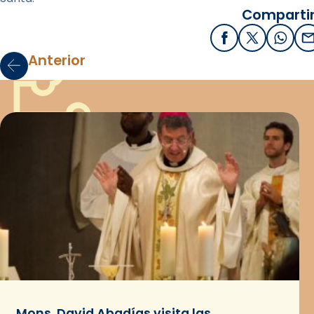
Compartir
Facebook
X / Twitter
What
E
Anterior
Mons. David Abadías visita las