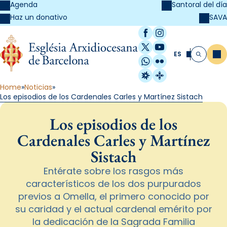
Agenda
Santoral del día
SAVA
Haz un donativo
Facebook
Instagram
X / Twitter
YouTube
ES
Me
Buscar
WhatsApp
Flickr
Radio Estel
Catalunya Cristi
Home
Noticias
Los episodios de los Cardenales Carles y Martínez Sistach
Los episodios de los
Cardenales Carles y Martínez
Sistach
Entérate sobre los rasgos más
característicos de los dos purpurados
previos a Omella, el primero conocido por
su caridad y el actual cardenal emérito por
la dedicación de la Sagrada Familia