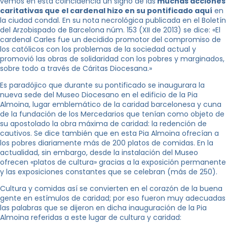
vemos en esta coincidencia un signo de las
muchas acciones
caritativas que el cardenal hizo en su pontificado aquí
en
la ciudad condal. En su nota necrológica publicada en el Boletín
del Arzobispado de Barcelona núm. 153 (XII de 2013) se dice: «El
cardenal Carles fue un decidido promotor del compromiso de
los católicos con los problemas de la sociedad actual y
promovió las obras de solidaridad con los pobres y marginados,
sobre todo a través de Cáritas Diocesana.»
Es paradójico que durante su pontificado se inaugurara la
nueva sede del Museo Diocesano en el edificio de la Pia
Almoina, lugar emblemático de la caridad barcelonesa y cuna
de la fundación de los Mercedarios que tenían como objeto de
su apostolado la obra máxima de caridad: la redención de
cautivos. Se dice también que en esta Pia Almoina ofrecían a
los pobres diariamente más de 200 platos de comidas. En la
actualidad, sin embargo, desde la instalación del Museo
ofrecen «platos de cultura» gracias a la exposición permanente
y las exposiciones constantes que se celebran (más de 250).
Cultura y comidas así se convierten en el corazón de la buena
gente en estímulos de caridad; por eso fueron muy adecuadas
las palabras que se dijeron en dicha inauguración de la Pia
Almoina referidas a este lugar de cultura y caridad: