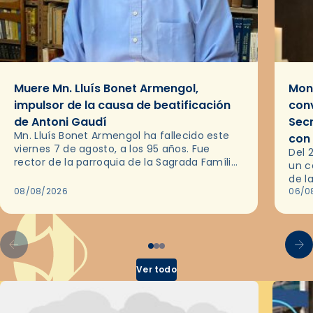
Muere Mn. Lluís Bonet Armengol,
Mons
impulsor de la causa de beatificación
conv
de Antoni Gaudí
Sec
Mn. Lluís Bonet Armengol ha fallecido este
con
viernes 7 de agosto, a los 95 años. Fue
Del 
rector de la parroquia de la Sagrada Família
un c
de Barcelona durante 25 años, entre 1993 y…
de l
08/08/2026
en l
06/0
por 
Ver todo