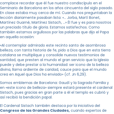
complace recordar que él fue nuestro condiscípulo en el
Seminario de Barcelona en los años cincuenta del siglo pasado.
En clase estaba muy cerca de mí. Cuando nos preguntaban la
lección diariamente pasaban lista: «… Jorba, Martí Bonet,
Martínez Guarné, Martínez Sistach, …» Él fue y es para nosotros
un preciado título de gloria. Estamos satisfechos. Como
también estamos orgullosos por las palabras que dijo el Papa
en aquella ocasión:
«Al contemplar admirado este recinto santo de asombrosa
belleza, con tanta historia de fe, pido a Dios que en esta tierra
catalana se multiplique y consolide nuevos testimonios de
santidad, que presten al mundo el gran servicio que la Iglesia
puede y debe prestar a la humanidad: ser icono de la belleza
divina, llama ardiente de caridad, cauce para que el mundo
crea en Aquel que Dios ha enviado» (cf. Jn 6,29).
Somos emblemas de Barcelona: Gaudí y la Sagrada Familia y
en «este icono de belleza» siempre estará presente el cardenal
Sistach, pues gracias en gran parte a él el templo es cubrió y
así recibió la bendición papal.
El Cardenal Sistach también destaca por la iniciativa del
Congreso de las Grandes Ciudades,
cuando expertos de