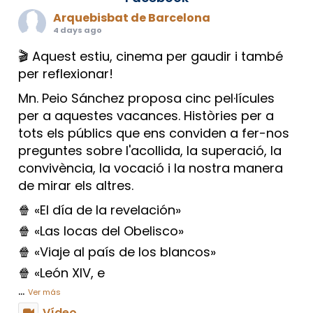
Arquebisbat de Barcelona
4 days ago
🎬 Aquest estiu, cinema per gaudir i també
per reflexionar!
Mn. Peio Sánchez proposa cinc pel·lícules
per a aquestes vacances. Històries per a
tots els públics que ens conviden a fer-nos
preguntes sobre l'acollida, la superació, la
convivència, la vocació i la nostra manera
de mirar els altres.
🍿 «El día de la revelación»
🍿 «Las locas del Obelisco»
🍿 «Viaje al país de los blancos»
🍿 «León XIV, e
...
Ver más
Vídeo