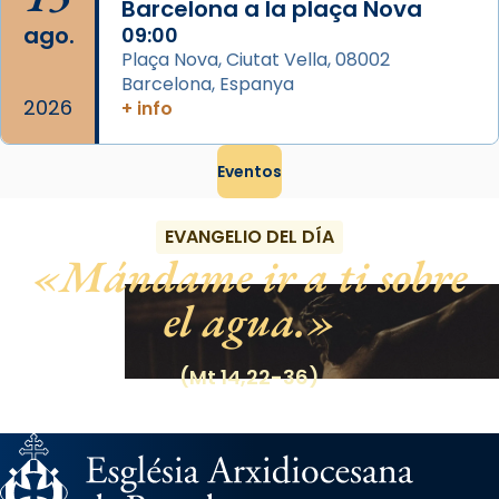
Barcelona a la plaça Nova
ago.
09:00
Plaça Nova, Ciutat Vella, 08002
Barcelona, Espanya
2026
+ info
Eventos
EVANGELIO DEL DÍA
Mándame ir a ti sobre
el agua.
(Mt 14,22-36)