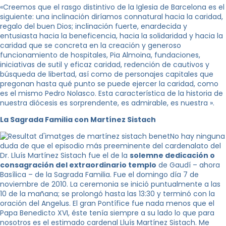
«Creemos que el rasgo distintivo de la Iglesia de Barcelona es el
siguiente: una inclinación diríamos connatural hacia la caridad,
regalo del buen Dios; inclinación fuerte, enardecida y
entusiasta hacia la beneficencia, hacia la solidaridad y hacia la
caridad que se concreta en la creación y generoso
funcionamiento de hospitales, Pia Almoina, fundaciones,
iniciativas de sutil y eficaz caridad, redención de cautivos y
búsqueda de libertad, así como de personajes capitales que
pregonan hasta qué punto se puede ejercer la caridad, como
es el mismo Pedro Nolasco. Esta característica de la historia de
nuestra diócesis es sorprendente, es admirable, es nuestra ».
La Sagrada Familia con Martínez Sistach
No hay ninguna
duda de que el episodio más preeminente del cardenalato del
Dr. Lluís Martínez Sistach fue el de la
solemne dedicación o
consagración del extraordinario templo
de Gaudí – ahora
Basílica – de la Sagrada Familia. Fue el domingo día 7 de
noviembre de 2010. La ceremonia se inició puntualmente a las
10 de la mañana; se prolongó hasta las 13:30 y terminó con la
oración del Angelus. El gran Pontífice fue nada menos que el
Papa Benedicto XVI, éste tenía siempre a su lado lo que para
nosotros es el estimado cardenal Lluís Martínez Sistach. Me