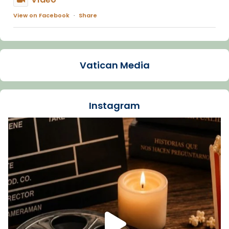
View on Facebook
·
Share
Arquebisbat de Barcelona
1 week ago
Vatican Media
La Carmina va patir depressió. Fa gairebé
dos mesos, a l'Estadi Lluís Companys, la
jove va fer arribar el seu testimoni al papa
Instagram
Lleó XIV.
Recupera l'entrevista comp
Vatican
tican News 👇
News
www.vaticannews.va/es/iglesia/news/2026-
07/carmina-historia-depresion-papa-viaje-
espana-testimoni...
Foto
View on Facebook
·
Share