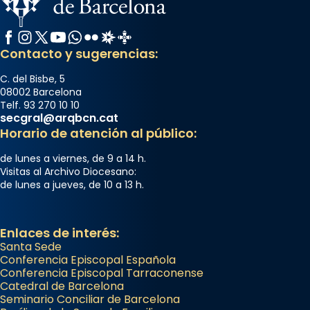
Facebook
Instagram
X / Twitter
YouTube
WhatsApp
Flickr
Radio Estel
Catalunya Cristiana
Contacto y sugerencias:
C. del Bisbe, 5
08002 Barcelona
Telf. 93 270 10 10
secgral@arqbcn.cat
Horario de atención al público:
de lunes a viernes, de 9 a 14 h.
Visitas al Archivo Diocesano:
de lunes a jueves, de 10 a 13 h.
Enlaces de interés:
Santa Sede
Conferencia Episcopal Española
Conferencia Episcopal Tarraconense
Catedral de Barcelona
Seminario Conciliar de Barcelona