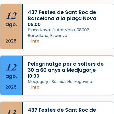
Semproniana, verges i màrtirs.
Acompanyant la història de sant Cugat, a
12
437 Festes de Sant Roc de
partir de l’Edat Mitjana sorgeix la tradició
Barcelona a la plaça Nova
que les santes Juliana (“relatiu a Júlia”) i
ago.
09:00
Semproniana (“relatiu a Semprònia =
Plaça Nova, Ciutat Vella, 08002
eterna”) són deixebles seves. I l’any 1667, el
Barcelona, Espanya
2026
frare Joan Gaspar Roig, afirma en una obra
+ info
que les santes són filles de l’antiga Iluro.
Mataró en reivindicarà les relíq
...
Ver más
12
Pelegrinatge per a solters de
Foto
30 a 60 anys a Medjugorje
ago.
10:00
View on Facebook
·
Share
Medjugorje, Bòsnia i Herzegovina
2026
+ info
13
437 Festes de Sant Roc de