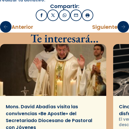
realizar tu donativo.
Compartir:
Facebook
X / Twitter
WhatsApp
Email
Imprimir
Anterior
Siguiente
Te interesará…
Mons. David Abadías visita las
Cinc
convivencias «Be Apostle» del
disf
El v
Secretariado Diocesano de Pastoral
desc
con Jóvenes