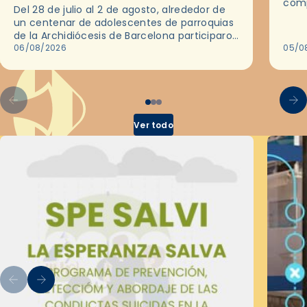
comp
Del 28 de julio al 2 de agosto, alrededor de
ocas
un centenar de adolescentes de parroquias
histo
de la Archidiócesis de Barcelona participaron
sobr
en las convivencias Be Apostle, organizadas
06/08/2026
05/0
por el Secretariado Diocesano…
Ver todo