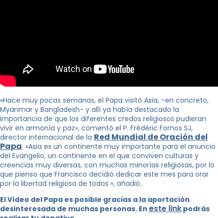
«Hace muy pocas semanas, el Papa visitó Asia, -en concreto,
Myanmar y Bangladesh- y allí ya había destacado la
importancia de que los diferentes credos religiosos pudieran
vivir en armonía y paz», comentó el P. Frédéric Fornos SJ,
Red Mundial de Oración del
director internacional de la
Papa
. «Asia es un continente muy importante para el anuncio
del Evangelio, un continente en el que conviven culturas y
creencias muy diversas, con muchas minorías religiosas, por lo
que pienso que Francisco decidió dedicar este mes para orar
por la libertad religiosa de todos «, añadió.
El Vídeo del Papa es posible gracias a la aportación
este link
desinteresada de muchas personas. En
podrás