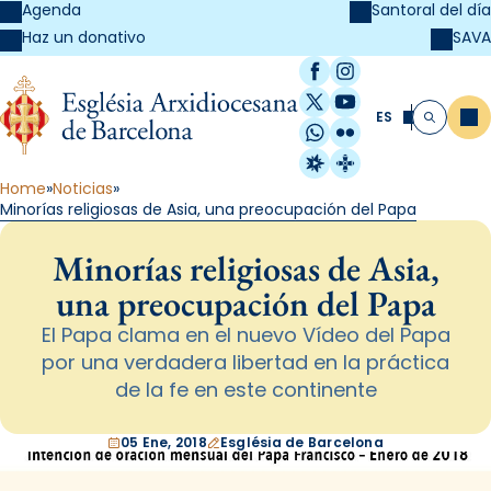
Agenda
Santoral del día
SAVA
Haz un donativo
Facebook
Instagram
X / Twitter
YouTube
ES
Me
Buscar
WhatsApp
Flickr
Radio Estel
Catalunya Cristi
Home
Noticias
Minorías religiosas de Asia, una preocupación del Papa
Minorías religiosas de Asia,
una preocupación del Papa
El Papa clama en el nuevo Vídeo del Papa
por una verdadera libertad en la práctica
de la fe en este continente
05 Ene, 2018
Església de Barcelona