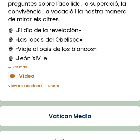
preguntes sobre l'acollida, la superació, la
convivència, la vocació i la nostra manera
de mirar els altres.
🍿 «El día de la revelación»
🍿 «Las locas del Obelisco»
🍿 «Viaje al país de los blancos»
🍿 «León XIV, e
...
Ver más
Vídeo
View on Facebook
·
Share
Arquebisbat de Barcelona
1 week ago
Vatican Media
La Carmina va patir depressió. Fa gairebé
dos mesos, a l'Estadi Lluís Companys, la
jove va fer arribar el seu testimoni al papa