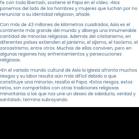
fe con toda libertad», sostiene el Papa en el vídeo. «Nos
ponemos del lado de los hombres y mujeres que luchan por no
renunciar a su identidad religiosa», añade.
Con más de 43 millones de kilómetros cuadrados, Asia es el
continente más grande del mundo y alberga una innumerable
cantidad de minorías religiosas. Además del cristianismo, en
diferentes países extienden el jainismo, el sijismo, el taoísmo, el
zoroastrismo, entre otros. Muchas de ellas conviven, pero en
algunas regiones hay enfrentamientos y persecuciones
religiosas.
«En el variado mundo cultural de Asia la Iglesia afronta muchos
riesgos y su labor resulta aún más difícil debido a que
constituye una minoría», resalta el Papa. «Estos riesgos, estos
retos, son compartidos con otras tradiciones religiosas
minoritarias a las que nos une un deseo de sabiduría, verdad y
santidad», termina subrayando.