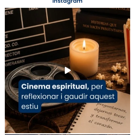
Instagram
Lleó XIV.
Recupera l'entrevista comp
Vatican
tican News 👇
News
www.vaticannews.va/es/iglesia/news/2026-
07/carmina-historia-depresion-papa-viaje-
espana-testimoni...
Foto
View on Facebook
·
Share
Arquebisbat de Barcelona
2 weeks ago
«Avui les santes Juliana i Semproniana ens
ajuden a alçar la mirada»
Mons. Sergi Gordo, bisbe de Tortosa, ha
presidit aquest 27 de juliol la missa de Les
Santes de Mataró.