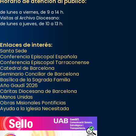
Horario de atención al público:
Mataró en reivindicarà les relíq
...
Ver más
de lunes a viernes, de 9 a 14 h.
Visitas al Archivo Diocesano:
Foto
de lunes a jueves, de 10 a 13 h.
View on Facebook
·
Share
Enlaces de interés:
Santa Sede
Conferencia Episcopal Española
Conferencia Episcopal Tarraconense
Catedral de Barcelona
Seminario Conciliar de Barcelona
Basílica de la Sagrada Familia
Año Gaudí 2026
Cáritas Diocesana de Barcelona
Manos Unidas
Obras Misionales Pontificias
Ayuda a la Iglesia Necesitada