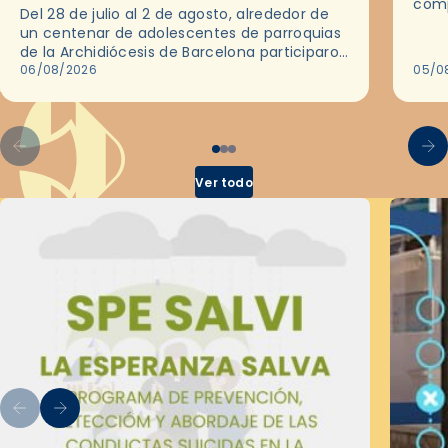
comp
Del 28 de julio al 2 de agosto, alrededor de
ocas
un centenar de adolescentes de parroquias
histo
de la Archidiócesis de Barcelona participaron
sobr
en las convivencias Be Apostle, organizadas
06/08/2026
05/0
por el Secretariado Diocesano…
Ver todo