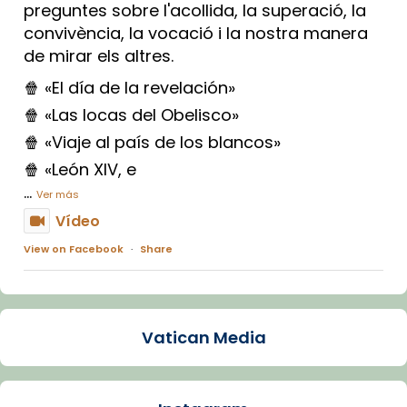
preguntes sobre l'acollida, la superació, la
convivència, la vocació i la nostra manera
de mirar els altres.
🍿 «El día de la revelación»
🍿 «Las locas del Obelisco»
🍿 «Viaje al país de los blancos»
🍿 «León XIV, e
...
Ver más
Vídeo
View on Facebook
·
Share
Arquebisbat de Barcelona
1 week ago
Vatican Media
La Carmina va patir depressió. Fa gairebé
dos mesos, a l'Estadi Lluís Companys, la
jove va fer arribar el seu testimoni al papa