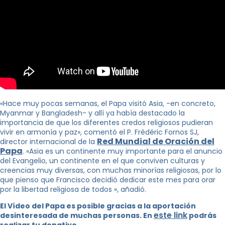
«Hace muy pocas semanas, el Papa visitó Asia, -en concreto,
Myanmar y Bangladesh- y allí ya había destacado la
importancia de que los diferentes credos religiosos pudieran
vivir en armonía y paz», comentó el P. Frédéric Fornos SJ,
Red Mundial de Oración del
director internacional de la
Papa
. «Asia es un continente muy importante para el anuncio
del Evangelio, un continente en el que conviven culturas y
creencias muy diversas, con muchas minorías religiosas, por lo
que pienso que Francisco decidió dedicar este mes para orar
por la libertad religiosa de todos «, añadió.
El Vídeo del Papa es posible gracias a la aportación
este link
desinteresada de muchas personas. En
podrás