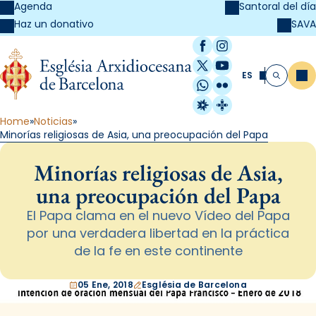
Agenda
Santoral del día
SAVA
Haz un donativo
Facebook
Instagram
X / Twitter
YouTube
ES
Me
Buscar
WhatsApp
Flickr
Radio Estel
Catalunya Cristi
Home
Noticias
Minorías religiosas de Asia, una preocupación del Papa
Minorías religiosas de Asia,
una preocupación del Papa
El Papa clama en el nuevo Vídeo del Papa
por una verdadera libertad en la práctica
de la fe en este continente
05 Ene, 2018
Església de Barcelona