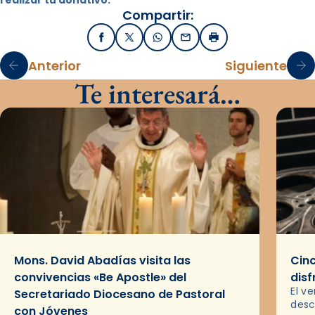
realizar tu donativo.
Compartir:
Facebook
X / Twitter
WhatsApp
Email
Imprimir
Anterior
Siguiente
Te interesará…
Mons. David Abadías visita las
Cinc
convivencias «Be Apostle» del
disf
El v
Secretariado Diocesano de Pastoral
desc
con Jóvenes