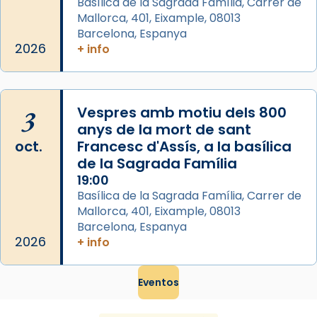
Basílica de la Sagrada Família, Carrer de
Mataró en reivindicarà les relíq
Mallorca, 401, Eixample, 08013
...
Ver más
Barcelona, Espanya
Foto
2026
+ info
View on Facebook
·
Share
3
Vespres amb motiu dels 800
anys de la mort de sant
oct.
Francesc d'Assís, a la basílica
de la Sagrada Família
19:00
Basílica de la Sagrada Família, Carrer de
Mallorca, 401, Eixample, 08013
Barcelona, Espanya
2026
+ info
Eventos