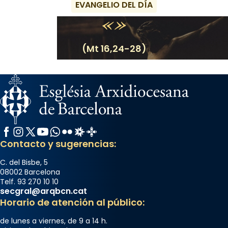
EVANGELIO DEL DÍA
(Mt 16,24-28)
Facebook
Instagram
X / Twitter
YouTube
WhatsApp
Flickr
Radio Estel
Catalunya Cristiana
Contacto y sugerencias:
C. del Bisbe, 5
08002 Barcelona
Telf. 93 270 10 10
secgral@arqbcn.cat
Horario de atención al público:
de lunes a viernes, de 9 a 14 h.