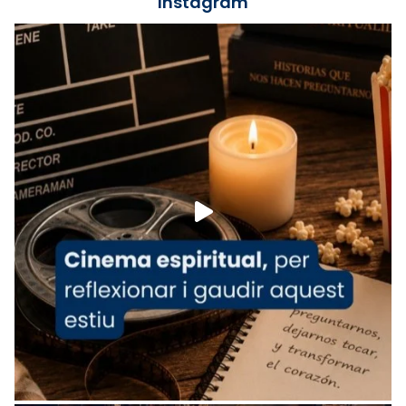
Instagram
Lleó XIV.
Recupera l'entrevista comp
Vatican
tican News 👇
News
www.vaticannews.va/es/iglesia/news/2026-
07/carmina-historia-depresion-papa-viaje-
espana-testimoni...
Foto
View on Facebook
·
Share
Arquebisbat de Barcelona
1 week ago
«Avui les santes Juliana i Semproniana ens
ajuden a alçar la mirada»
Mons. Sergi Gordo, bisbe de Tortosa, ha
presidit aquest 27 de juliol la missa de Les
Santes de Mataró.