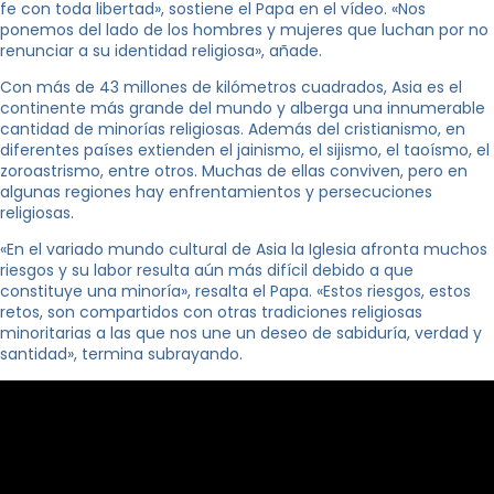
fe con toda libertad», sostiene el Papa en el vídeo. «Nos
ponemos del lado de los hombres y mujeres que luchan por no
renunciar a su identidad religiosa», añade.
Con más de 43 millones de kilómetros cuadrados, Asia es el
continente más grande del mundo y alberga una innumerable
cantidad de minorías religiosas. Además del cristianismo, en
diferentes países extienden el jainismo, el sijismo, el taoísmo, el
zoroastrismo, entre otros. Muchas de ellas conviven, pero en
algunas regiones hay enfrentamientos y persecuciones
religiosas.
«En el variado mundo cultural de Asia la Iglesia afronta muchos
riesgos y su labor resulta aún más difícil debido a que
constituye una minoría», resalta el Papa. «Estos riesgos, estos
retos, son compartidos con otras tradiciones religiosas
minoritarias a las que nos une un deseo de sabiduría, verdad y
santidad», termina subrayando.