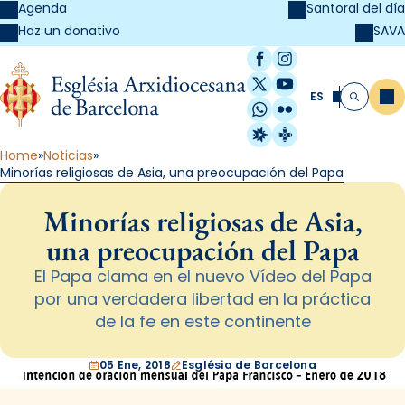
Agenda
Santoral del día
SAVA
Haz un donativo
Facebook
Instagram
X / Twitter
YouTube
ES
Me
Buscar
WhatsApp
Flickr
Radio Estel
Catalunya Cristi
Home
Noticias
Minorías religiosas de Asia, una preocupación del Papa
Minorías religiosas de Asia,
una preocupación del Papa
El Papa clama en el nuevo Vídeo del Papa
por una verdadera libertad en la práctica
de la fe en este continente
05 Ene, 2018
Església de Barcelona