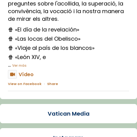
preguntes sobre l'acollida, la superació, la
convivència, la vocació i la nostra manera
de mirar els altres.
🍿 «El día de la revelación»
🍿 «Las locas del Obelisco»
🍿 «Viaje al país de los blancos»
🍿 «León XIV, e
...
Ver más
Vídeo
View on Facebook
·
Share
Arquebisbat de Barcelona
1 week ago
Vatican Media
La Carmina va patir depressió. Fa gairebé
dos mesos, a l'Estadi Lluís Companys, la
jove va fer arribar el seu testimoni al papa