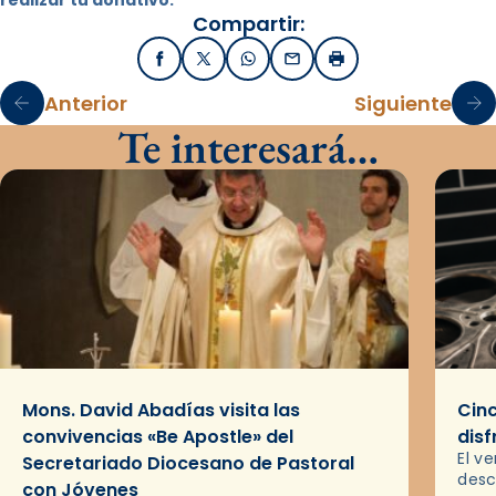
realizar tu donativo.
Compartir:
Facebook
X / Twitter
WhatsApp
Email
Imprimir
Anterior
Siguiente
Te interesará…
Mons. David Abadías visita las
Cinc
convivencias «Be Apostle» del
disf
El v
Secretariado Diocesano de Pastoral
desc
con Jóvenes