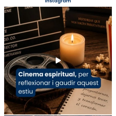
Instagram
Lleó XIV.
Recupera l'entrevista comp
Vatican
tican News 👇
News
www.vaticannews.va/es/iglesia/news/2026-
07/carmina-historia-depresion-papa-viaje-
espana-testimoni...
Foto
View on Facebook
·
Share
Arquebisbat de Barcelona
1 week ago
«Avui les santes Juliana i Semproniana ens
ajuden a alçar la mirada»
Mons. Sergi Gordo, bisbe de Tortosa, ha
presidit aquest 27 de juliol la missa de Les
Santes de Mataró.