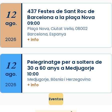
Mataró en reivindicarà les relíq
...
Ver más
12
437 Festes de Sant Roc de
Foto
Barcelona a la plaça Nova
ago.
09:00
View on Facebook
·
Share
Plaça Nova, Ciutat Vella, 08002
Barcelona, Espanya
2026
+ info
12
Pelegrinatge per a solters de
30 a 60 anys a Medjugorje
ago.
10:00
Medjugorje, Bòsnia i Herzegovina
2026
+ info
Eventos