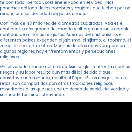
fe con toda libertad», sostiene el Papa en el vídeo. «Nos
ponemos del lado de los hombres y mujeres que luchan por no
renunciar a su identidad religiosa», añade.
Con más de 43 millones de kilómetros cuadrados, Asia es el
continente más grande del mundo y alberga una innumerable
cantidad de minorías religiosas. Además del cristianismo, en
diferentes países extienden el jainismo, el sijismo, el taoísmo, el
zoroastrismo, entre otros. Muchas de ellas conviven, pero en
algunas regiones hay enfrentamientos y persecuciones
religiosas.
«En el variado mundo cultural de Asia la Iglesia afronta muchos
riesgos y su labor resulta aún más difícil debido a que
constituye una minoría», resalta el Papa. «Estos riesgos, estos
retos, son compartidos con otras tradiciones religiosas
minoritarias a las que nos une un deseo de sabiduría, verdad y
santidad», termina subrayando.