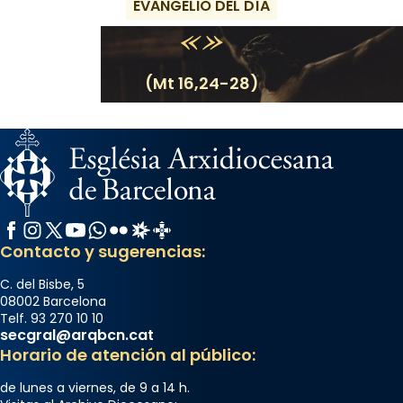
EVANGELIO DEL DÍA
(Mt 16,24-28)
Facebook
Instagram
X / Twitter
YouTube
WhatsApp
Flickr
Radio Estel
Catalunya Cristiana
Contacto y sugerencias:
C. del Bisbe, 5
08002 Barcelona
Telf. 93 270 10 10
secgral@arqbcn.cat
Horario de atención al público:
de lunes a viernes, de 9 a 14 h.