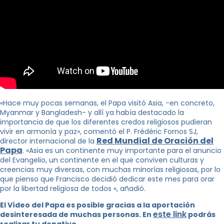
«Hace muy pocas semanas, el Papa visitó Asia, -en concreto,
Myanmar y Bangladesh- y allí ya había destacado la
importancia de que los diferentes credos religiosos pudieran
vivir en armonía y paz», comentó el P. Frédéric Fornos SJ,
Red Mundial de Oración del
director internacional de la
Papa
. «Asia es un continente muy importante para el anuncio
del Evangelio, un continente en el que conviven culturas y
creencias muy diversas, con muchas minorías religiosas, por lo
que pienso que Francisco decidió dedicar este mes para orar
por la libertad religiosa de todos «, añadió.
El Vídeo del Papa es posible gracias a la aportación
este link
desinteresada de muchas personas. En
podrás