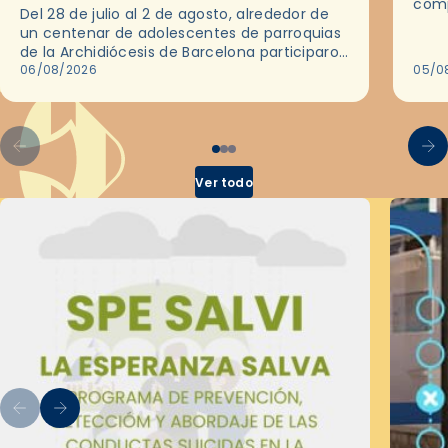
comp
Del 28 de julio al 2 de agosto, alrededor de
ocas
un centenar de adolescentes de parroquias
histo
de la Archidiócesis de Barcelona participaron
sobr
en las convivencias Be Apostle, organizadas
06/08/2026
05/0
por el Secretariado Diocesano…
Ver todo