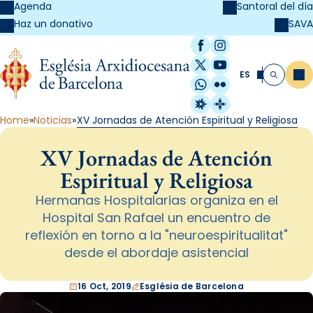
Agenda
Santoral del día
SAVA
Haz un donativo
Facebook
Instagram
X / Twitter
YouTube
ES
Me
Buscar
WhatsApp
Flickr
Radio Estel
Catalunya Cristi
Home
Noticias
XV Jornadas de Atención Espiritual y Religiosa
XV Jornadas de Atención
Espiritual y Religiosa
Hermanas Hospitalarias organiza en el
Hospital San Rafael un encuentro de
reflexión en torno a la "neuroespiritualitat"
desde el abordaje asistencial
16 Oct, 2019
Església de Barcelona