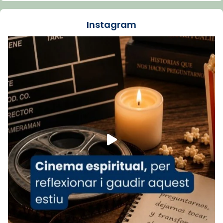
dos mesos, a l'Estadi Lluís Companys, la
jove va fer arribar el seu testimoni al papa
Instagram
Lleó XIV.
Recupera l'entrevista comp
Vatican
tican News 👇
News
www.vaticannews.va/es/iglesia/news/2026-
07/carmina-historia-depresion-papa-viaje-
espana-testimoni...
Foto
View on Facebook
·
Share
Arquebisbat de Barcelona
2 weeks ago
«Avui les santes Juliana i Semproniana ens
ajuden a alçar la mirada»
Mons. Sergi Gordo, bisbe de Tortosa, ha