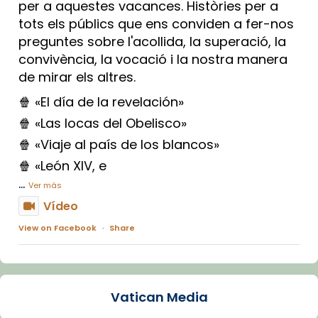
per a aquestes vacances. Històries per a
tots els públics que ens conviden a fer-nos
preguntes sobre l'acollida, la superació, la
convivència, la vocació i la nostra manera
de mirar els altres.
🍿 «El día de la revelación»
🍿 «Las locas del Obelisco»
🍿 «Viaje al país de los blancos»
🍿 «León XIV, e
...
Ver más
Vídeo
View on Facebook
·
Share
Arquebisbat de Barcelona
1 week ago
Vatican Media
La Carmina va patir depressió. Fa gairebé