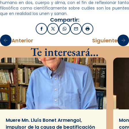
humano en dos, cuerpo y alma, con el fin de reflexionar tanto
filosófica como científicamente sobre cuáles son los puentes
que en realidad los unen y sanan.
Compartir:
Facebook
X / Twitter
WhatsApp
Email
Imprimir
Anterior
Siguiente
Te interesará…
Muere Mn. Lluís Bonet Armengol,
Mons
impulsor de la causa de beatificación
conv