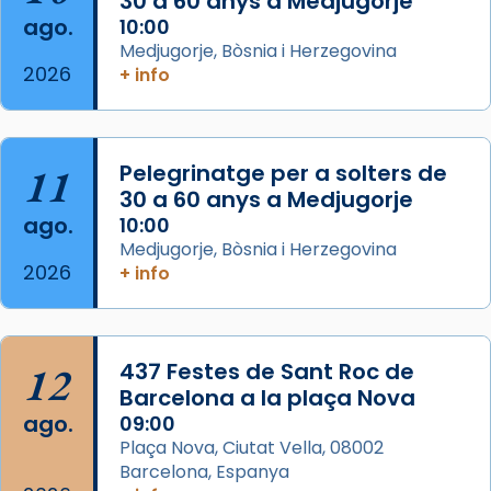
30 a 60 anys a Medjugorje
Josep Omella, ha presidit la missa i l’ha
ago.
10:00
concelebrat el bisbe auxiliar de Barcelona,
Medjugorje, Bòsnia i Herzegovina
Mons. David Abadías.
2026
+ info
📸 Dr. G. Simón
Foto
11
Pelegrinatge per a solters de
View on Facebook
·
Share
30 a 60 anys a Medjugorje
ago.
10:00
Arquebisbat de Barcelona
Medjugorje, Bòsnia i Herzegovina
2 weeks ago
2026
+ info
Memòria de les santes Juliana i
Semproniana, verges i màrtirs.
Acompanyant la història de sant Cugat, a
12
437 Festes de Sant Roc de
partir de l’Edat Mitjana sorgeix la tradició
Barcelona a la plaça Nova
que les santes Juliana (“relatiu a Júlia”) i
ago.
09:00
Semproniana (“relatiu a Semprònia =
Plaça Nova, Ciutat Vella, 08002
eterna”) són deixebles seves. I l’any 1667, el
Barcelona, Espanya