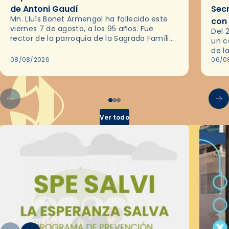
de Antoni Gaudí
Sec
Mn. Lluís Bonet Armengol ha fallecido este
con
viernes 7 de agosto, a los 95 años. Fue
Del 
rector de la parroquia de la Sagrada Família
un c
de Barcelona durante 25 años, entre 1993 y…
de l
08/08/2026
en l
06/0
por 
Ver todo