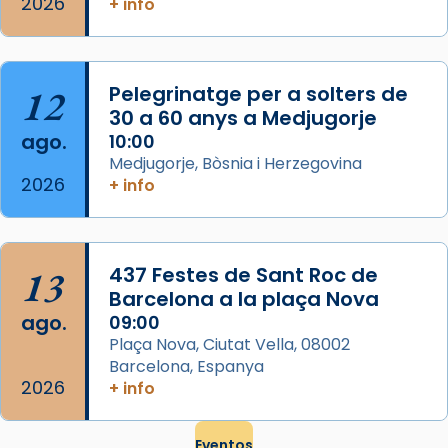
2026
frare Joan Gaspar Roig, afirma en una obra
+ info
que les santes són filles de l’antiga Iluro.
Mataró en reivindicarà les relíq
...
Ver más
12
Pelegrinatge per a solters de
Foto
30 a 60 anys a Medjugorje
ago.
10:00
View on Facebook
·
Share
Medjugorje, Bòsnia i Herzegovina
2026
+ info
13
437 Festes de Sant Roc de
Barcelona a la plaça Nova
ago.
09:00
Plaça Nova, Ciutat Vella, 08002
Barcelona, Espanya
2026
+ info
Eventos