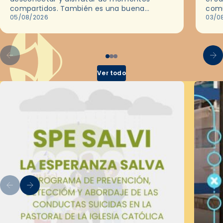
compartidos. También es una buena
comu
ocasión para dejarse llevar por una buena
05/08/2026
del 
03/0
historia y, a través del cine, reflexionar
sobre…
Ver todo