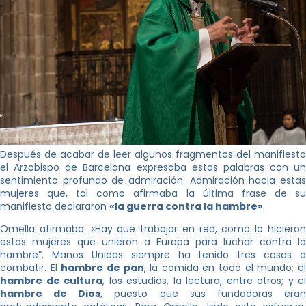
Después de acabar de leer algunos fragmentos del manifiesto
el Arzobispo de Barcelona expresaba estas palabras con un
sentimiento profundo de admiración. Admiración hacia estas
mujeres que, tal como afirmaba la última frase de su
manifiesto declararon
«la guerra contra la hambre»
.
Omella afirmaba. «Hay que trabajar en red, como lo hicieron
estas mujeres que unieron a Europa para luchar contra la
hambre”. Manos Unidas siempre ha tenido tres cosas a
combatir. El
hambre de pan
, la comida en todo el mundo; e
hambre de cultura
, los estudios, la lectura, entre otros; y el
hambre de Dios
, puesto que sus fundadoras era