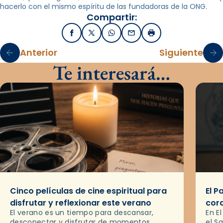
hacerlo con el mismo espíritu de las fundadoras de la ONG.
Compartir:
Facebook
X / Twitter
WhatsApp
Email
Imprimir
Anterior
Siguiente
Te interesará…
Cinco películas de cine espiritual para
El P
disfrutar y reflexionar este verano
cor
El verano es un tiempo para descansar,
En E
desconectar y disfrutar de momentos
el S