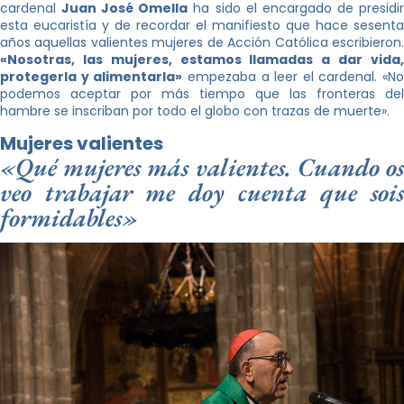
cardenal
Juan José Omella
ha sido el encargado de presidi
esta eucaristía y de recordar el manifiesto que hace sesenta
años aquellas valientes mujeres de Acción Católica escribieron.
«Nosotras, las mujeres, estamos llamadas a dar vida,
protegerla y alimentarla»
empezaba a leer el cardenal. «No
podemos aceptar por más tiempo que las fronteras del
hambre se inscriban por todo el globo con trazas de muerte».
Mujeres valientes
«Qué mujeres más valientes. Cuando os
veo trabajar me doy cuenta que sois
formidables»