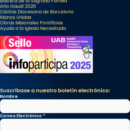
Foto
Basílica de la Sagrada Familia
Año Gaudí 2026
View on Facebook
·
Share
Cáritas Diocesana de Barcelona
Manos Unidas
Obras Misionales Pontificias
Ayuda a la Iglesia Necesitada
Suscríbase a nuestro boletín electrónico:
Nombre
Correo Electrónico
*