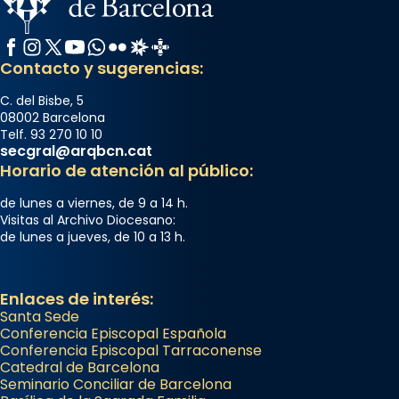
Facebook
Instagram
X / Twitter
YouTube
WhatsApp
Flickr
Radio Estel
Catalunya Cristiana
Arquebisbat de Barcelona
Contacto y sugerencias:
2 weeks ago
Jaume, fill de Zebedeu, és juntament amb el
C. del Bisbe, 5
08002 Barcelona
seu germà Joan i Pere un dels que
Telf. 93 270 10 10
acompanyava més de prop Jesús.
secgral@arqbcn.cat
Horario de atención al público:
Segons el llibre dels Fets (12,2) fou el primer
apòstol màrtir, decapitat a Jerusalem per
de lunes a viernes, de 9 a 14 h.
Herodes Agripa (vers l'any 44).
Visitas al Archivo Diocesano:
de lunes a jueves, de 10 a 13 h.
Patró de Galícia, després de les invasions
musulmanes fou venerat com a patró dels
Regnes castellans i més tard de tota
Enlaces de interés:
Espanya.
Santa Sede
Conferencia Episcopal Española
El seu sepulcre a Compostela fou un g
Conferencia Episcopal Tarraconense
Catedral de Barcelona
...
Ver más
Seminario Conciliar de Barcelona