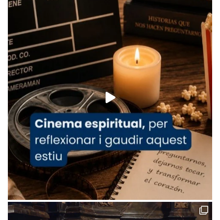
View on Facebook
·
Share
Arquebisbat de Barcelona
is at Catedral
de Barcelona.
1 week ago
Aquest dilluns, 27 de juliol, ha tingut lloc la
missa d’acció de gràcies en agraïment al
comitè organitzador de la visita apostòlica
del Sant Pare Lleó XIV a Barcelona, i als
col·laboradors, a la Catedral de Barcelona.
L’arquebisbe de Barcelona, el cardenal Joan
Josep Omella, ha presidit la missa i l’ha
concelebrat el bisbe auxiliar de Barcelona,
Mons. David Abadías.
📸 Dr. G. Simón
Foto