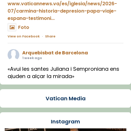
www.vaticannews.va/es/iglesia/news/2026-
07/carmina-historia-depresion-papa-viaje-
espana-testimoni...
Foto
View on Facebook
·
Share
Arquebisbat de Barcelona
1 week ago
«Avui les santes Juliana i Semproniana ens
ajuden a alçar la mirada»
Mons. Sergi Gordo, bisbe de Tortosa, ha
presidit aquest 27 de juliol la missa de Les
Vatican Media
Santes de Mataró.
🔗
tinyurl.com/cvu5jmbk
📸 J. Merino
Instagram
Foto