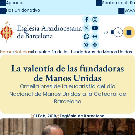
Agenda
Santoral del día
SAVA
Haz un donativo
Facebook
Instagram
X / Twitter
YouTube
ES
Me
Buscar
WhatsApp
Flickr
Radio Estel
Catalunya Cristi
Home
Noticias
La valentía de las fundadoras de Manos Unidas
La valentía de las fundadoras
de Manos Unidas
Omella preside la eucaristía del día
Nacional de Manos Unidas a la Catedral de
Barcelona
11 Feb, 2019
Església de Barcelona