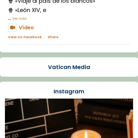
🍿 «Viaje al país de los blancos»
🍿 «León XIV, e
...
Ver más
Vídeo
View on Facebook
·
Share
Arquebisbat de Barcelona
1 week ago
Vatican Media
La Carmina va patir depressió. Fa gairebé
dos mesos, a l'Estadi Lluís Companys, la
jove va fer arribar el seu testimoni al papa
Instagram
Lleó XIV.
Recupera l'entrevista comp
Vatican
tican News 👇
News
www.vaticannews.va/es/iglesia/news/2026-
07/carmina-historia-depresion-papa-viaje-