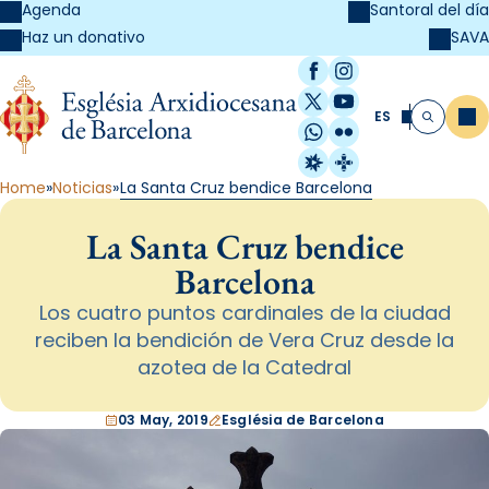
Agenda
Santoral del día
SAVA
Haz un donativo
Facebook
Instagram
X / Twitter
YouTube
ES
Me
Buscar
WhatsApp
Flickr
Radio Estel
Catalunya Cristi
Home
Noticias
La Santa Cruz bendice Barcelona
La Santa Cruz bendice
Barcelona
Los cuatro puntos cardinales de la ciudad
reciben la bendición de Vera Cruz desde la
azotea de la Catedral
03 May, 2019
Església de Barcelona