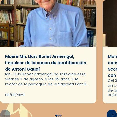
Muere Mn. Lluís Bonet Armengol,
Mons
impulsor de la causa de beatificación
conv
de Antoni Gaudí
Sec
Mn. Lluís Bonet Armengol ha fallecido este
con
viernes 7 de agosto, a los 95 años. Fue
Del 
rector de la parroquia de la Sagrada Família
un c
de Barcelona durante 25 años, entre 1993 y…
de l
08/08/2026
en l
06/0
por 