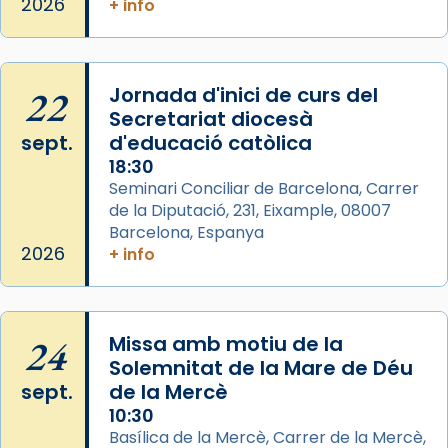
2026
+ info
Arquebisbat de Barcelona
2 weeks ago
Memòria de les santes Juliana i
Semproniana, verges i màrtirs.
22
Jornada d'inici de curs del
Secretariat diocesà
Acompanyant la història de sant Cugat, a
sept.
d'educació catòlica
partir de l’Edat Mitjana sorgeix la tradició
18:30
que les santes Juliana (“relatiu a Júlia”) i
Seminari Conciliar de Barcelona, Carrer
Semproniana (“relatiu a Semprònia =
de la Diputació, 231, Eixample, 08007
eterna”) són deixebles seves. I l’any 1667, el
Barcelona, Espanya
frare Joan Gaspar Roig, afirma en una obra
2026
+ info
que les santes són filles de l’antiga Iluro.
Mataró en reivindicarà les relíq
...
Ver más
24
Missa amb motiu de la
Foto
Solemnitat de la Mare de Déu
sept.
de la Mercè
View on Facebook
·
Share
10:30
Basílica de la Mercè, Carrer de la Mercè,