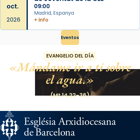
oct.
09:00
Madrid, Espanya
2026
+ info
Eventos
EVANGELIO DEL DÍA
Mándame ir a ti sobre
el agua.
(Mt 14,22-36)