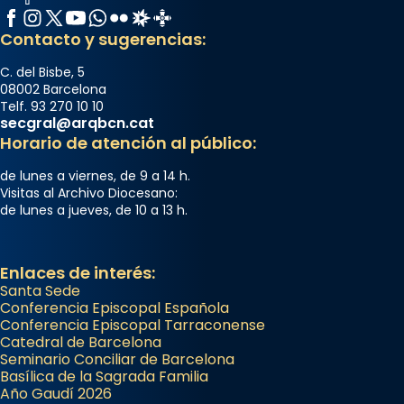
Facebook
Instagram
X / Twitter
YouTube
WhatsApp
Flickr
Radio Estel
Catalunya Cristiana
Contacto y sugerencias:
C. del Bisbe, 5
08002 Barcelona
Telf. 93 270 10 10
secgral@arqbcn.cat
Horario de atención al público:
de lunes a viernes, de 9 a 14 h.
Visitas al Archivo Diocesano:
de lunes a jueves, de 10 a 13 h.
Enlaces de interés:
Santa Sede
Conferencia Episcopal Española
Conferencia Episcopal Tarraconense
Catedral de Barcelona
Seminario Conciliar de Barcelona
Basílica de la Sagrada Familia
Año Gaudí 2026