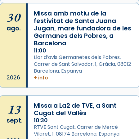
Arquebisbat de Barcelona
is at Catedral
30
Missa amb motiu de la
de Barcelona.
festivitat de Santa Juana
2 weeks ago
ago.
Jugan, mare fundadora de les
Aquest dilluns, 27 de juliol, ha tingut lloc la
Germanes dels Pobres, a
missa d’acció de gràcies en agraïment al
Barcelona
comitè organitzador de la visita apostòlica
11:00
del Sant Pare Lleó XIV a Barcelona, i als
Llar d’avis Germanetes dels Pobres,
col·laboradors, a la Catedral de Barcelona.
Carrer de Sant Salvador, 1, Gràcia, 08012
Barcelona, Espanya
L’arquebisbe de Barcelona, el cardenal Joan
2026
+ info
Josep Omella, ha presidit la missa i l’ha
concelebrat el bisbe auxiliar de Barcelona,
Mons. David Abadías.
13
Missa a La2 de TVE, a Sant
📸 Dr. G. Simón
Cugat del Vallès
Foto
sept.
10:30
View on Facebook
·
Share
RTVE Sant Cugat, Carrer de Mercé
Vilaret, 1, 08174 Barcelona, Espanya