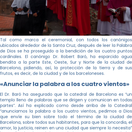
Tal como marca el ceremonial, con todos los canónigos
ubicados alrededor de la Santa Cruz, después de leer la Palabra
de Dios se ha proseguido a la bendición de los cuatro puntos
cardinales. El canónigo Dr. Robert Baró, ha esparcido agua
bendita a la parte Este, Oeste, Sur y Norte de la ciudad de
Barcelona, pidiendo, así, la protección de la tierra y de sus
frutos, es decir, de la ciudad y de los barceloneses.
«Anunciar la palabra a los cuatro vientos»
El Dr. Baró ha asegurado que la catedral de Barcelona es “un
templo lleno de palabras que se dirigen y comunican en todas
partes”. Así ha explicado como desde arriba de la Catedral
“anunciamos la palabra a los cuatro vientos, pedimos a Dios
que envíe su bien sobre todo el término de la ciudad de
Barcelona, sobre todos sus habitantes, para que la concordia, el
amor, la justicia, reinen en una ciudad que siempre lo necesita”