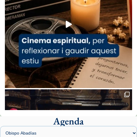
espana-testimoni...
Foto
View on Facebook
·
Share
Arquebisbat de Barcelona
2 weeks ago
«Avui les santes Juliana i Semproniana ens
ajuden a alçar la mirada»
Mons. Sergi Gordo, bisbe de Tortosa, ha
presidit aquest 27 de juliol la missa de Les
Santes de Mataró.
🔗
tinyurl.com/cvu5jmbk
📸 J. Merino
Agenda
Foto
View on Facebook
·
Share