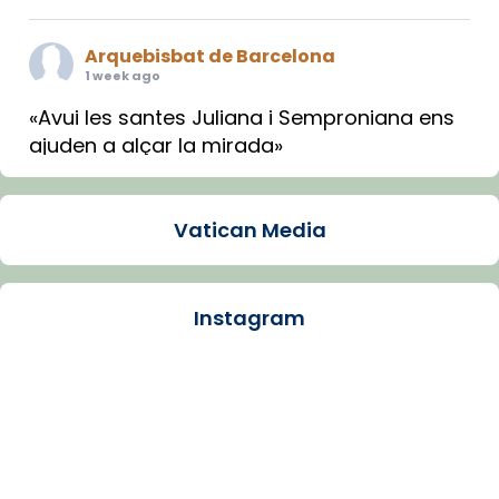
Arquebisbat de Barcelona
1 week ago
«Avui les santes Juliana i Semproniana ens
ajuden a alçar la mirada»
Mons. Sergi Gordo, bisbe de Tortosa, ha
presidit aquest 27 de juliol la missa de Les
Vatican Media
Santes de Mataró.
🔗
tinyurl.com/cvu5jmbk
📸 J. Merino
Instagram
Photo
View on Facebook
·
Share
Arquebisbat de Barcelona
is at Catedral
de Barcelona.
1 week ago