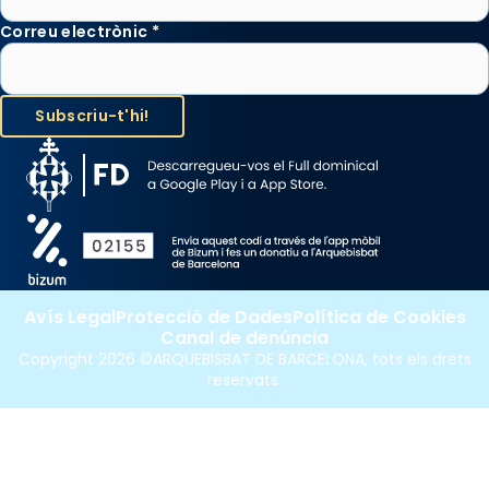
Correu electrònic
*
Avís Legal
Protecció de Dades
Política de Cookies
Canal de denúncia
Copyright 2026 ©ARQUEBISBAT DE BARCELONA, tots els drets
reservats.