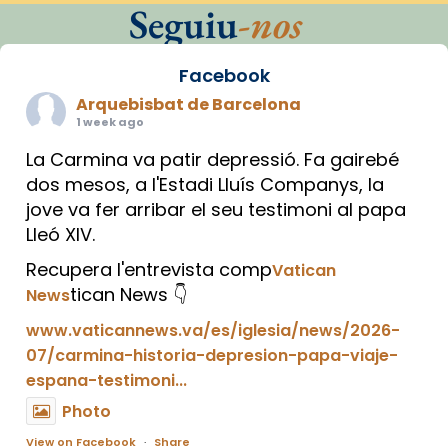
Seguiu
-nos
Facebook
Arquebisbat de Barcelona
1 week ago
La Carmina va patir depressió. Fa gairebé
dos mesos, a l'Estadi Lluís Companys, la
jove va fer arribar el seu testimoni al papa
Lleó XIV.
Recupera l'entrevista comp
Vatican
tican News 👇
News
www.vaticannews.va/es/iglesia/news/2026-
07/carmina-historia-depresion-papa-viaje-
espana-testimoni...
Photo
View on Facebook
·
Share