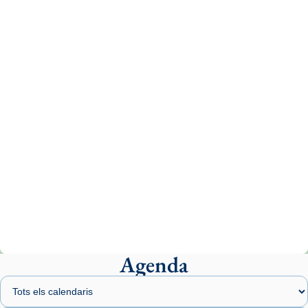
Aquest dilluns, 27 de juliol, ha tingut lloc la
missa d’acció de gràcies en agraïment al
comitè organitzador de la visita apostòlica
del Sant Pare Lleó XIV a Barcelona, i als
col·laboradors, a la Catedral de Barcelona.
L’arquebisbe de Barcelona, el cardenal Joan
Josep Omella, ha presidit la missa i l’ha
concelebrat el bisbe auxiliar de Barcelona,
Mons. David Abadías.
📸 Dr. G. Simón
Photo
View on Facebook
·
Share
Agenda
Arquebisbat de Barcelona
2 weeks ago
Memòria de les santes Juliana i