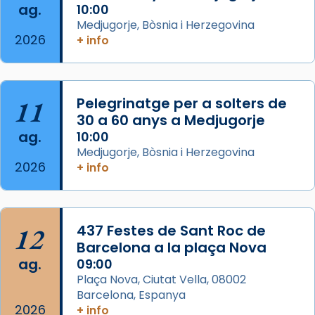
del temple amb les relíquies de les santes.
ag.
10:00
Des de 1985 hi participa també un grup de
Medjugorje, Bòsnia i Herzegovina
2026
diablesses amb música i ball propis. Festa
+ info
gran a Mataró.
«Si vols saber què és calor, ves per les
Santes a Mataró»🥵.
11
Pelegrinatge per a solters de
30 a 60 anys a Medjugorje
Photo
ag.
10:00
View on Facebook
·
Share
Medjugorje, Bòsnia i Herzegovina
2026
+ info
Arquebisbat de Barcelona
2 weeks ago
Jaume, fill de Zebedeu, és juntament amb el
12
437 Festes de Sant Roc de
seu germà Joan i Pere un dels que
Barcelona a la plaça Nova
acompanyava més de prop Jesús.
ag.
09:00
Plaça Nova, Ciutat Vella, 08002
Segons el llibre dels Fets (12,2) fou el primer
Barcelona, Espanya
apòstol màrtir, decapitat a Jerusalem per
2026
+ info