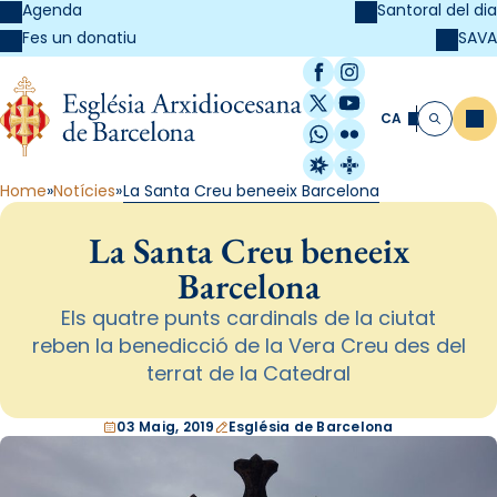
Agenda
Santoral del dia
SAVA
Fes un donatiu
Facebook
Instagram
X / Twitter
YouTube
CA
Me
Cerca
WhatsApp
Flickr
Radio Estel
Catalunya Cristi
Home
Notícies
La Santa Creu beneeix Barcelona
La Santa Creu beneeix
Barcelona
Els quatre punts cardinals de la ciutat
reben la benedicció de la Vera Creu des del
terrat de la Catedral
03 Maig, 2019
Església de Barcelona