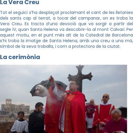
La Vera Creu
Tot el seguici s’ha desplaçat proclamant el cant de les lletanies
dels sants cap al terrat, a tocar del campanar, on es troba la
Vera Creu. Es tracta d’una devoció que va sorgir a partir del
segle IV, quan Santa Helena va descobrir-la al mont Calvari. Per
aquest motiu, en el punt més alt de la Catedral de Barcelona
s’hi troba la imatge de Santa Helena, amb una creu a una mà,
símbol de la seva troballa, i com a protectora de la ciutat.
La cerimònia