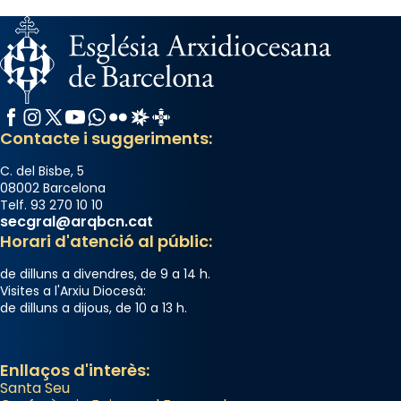
Facebook
Instagram
X / Twitter
YouTube
WhatsApp
Flickr
Radio Estel
Catalunya Cristiana
Contacte i suggeriments:
C. del Bisbe, 5
08002 Barcelona
Telf. 93 270 10 10
secgral@arqbcn.cat
Horari d'atenció al públic:
de dilluns a divendres, de 9 a 14 h.
Visites a l'Arxiu Diocesà:
de dilluns a dijous, de 10 a 13 h.
Enllaços d'interès:
Santa Seu