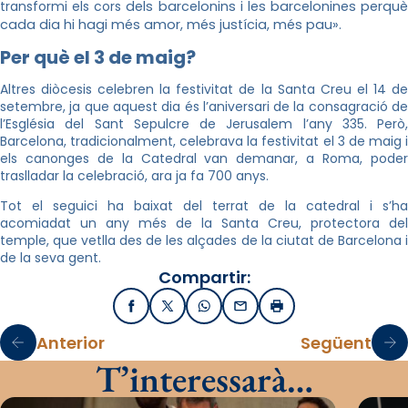
transformi els cors
dels barcelonins i les barcelonines perquè
cada dia hi hagi més amor, més justícia, més pau».
Per què el 3 de maig?
Altres diòcesis celebren la festivitat de la Santa Creu el 14 de
setembre, ja que aquest dia és l’aniversari de la consagració de
l’Església del Sant Sepulcre de Jerusalem l’any 335. Però,
Barcelona, tradicionalment, celebrava la festivitat el 3 de maig i
els canonges de la Catedral van demanar, a Roma, poder
traslladar la celebració, ara ja fa 700 anys.
Tot el seguici ha baixat del terrat de la catedral i s’ha
acomiadat un any més de la Santa Creu, protectora del
temple, que vetlla des de les alçades de la ciutat de Barcelona i
de la seva gent.
Compartir:
Facebook
X / Twitter
WhatsApp
Email
Imprimir
Anterior
Següent
T’interessarà…