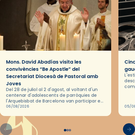
Mons. David Abadías visita les
Cinc
convivències “Be Apostle” del
gaud
L'es
Secretariat Diocesà de Pastoral amb
desc
Joves
comp
Del 28 de juliol al 2 d'agost, al voltant d'un
deix
centenar d'adolescents de parròquies de
trav
l'Arquebisbat de Barcelona van participar en
les convivències Be Apostle, organitzades
06/08/2026
05/0
pel Secretariat Diocesà de Pastoral amb…