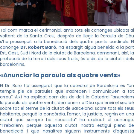
Tal com marca el cerimonial, amb tots els canonges ubicats al
voltant de la Santa Creu, després de llegir la Paraula de Déu
s’ha prosseguit a la benedicció dels quatre punts cardinals. El
canonge
Dr. Robert Baró
, ha espargit aigua beneïda a la par
Est, Oest, Sud i Nord de la ciutat de Barcelona, demanant, així, la
protecció de la terra i dels seus fruits, és a dir, de la ciutat i dels
barcelonins.
«Anunciar la paraula als quatre vents»
El Dr. Baró ha assegurat que la catedral de Barcelona és “un
temple ple de paraules que s’adrecen i comuniquen a tot
arreu”. Així ha explicat com des de dalt la Catedral “anunciem
la paraula als quatre vents, demanem a Déu que enviï el seu bé
sobre tot el terme de la ciutat de Barcelona, sobre tots els seus
habitants, perquè la concòrdia, l’amor, la justícia, regnin en una
ciutat que sempre ho necessita” ha explicat el canonge.
“Treballem, perquè aquesta ciutat nostra estigui plena de
benedicció i que nosaltres siguem instruments d’aquesta