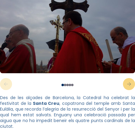
Des de les alçades de Barcelona, la Catedral ha celebrat la
festivitat de la
Santa Creu
, copatrona del temple amb Sant
Eulàlia, que recorda l’alegria de la resurrecció del Senyor i per la
qual hem estat salvats. Enguany una celebració passada per
aigua que no ha impedit beneir els quatre punts cardinals de la
ciutat.