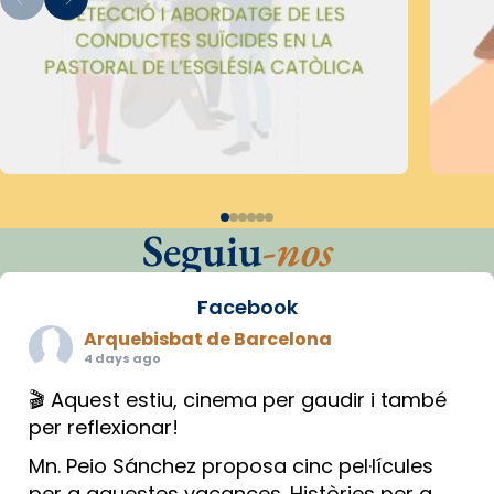
Seguiu
-nos
Facebook
Arquebisbat de Barcelona
4 days ago
🎬 Aquest estiu, cinema per gaudir i també
per reflexionar!
Mn. Peio Sánchez proposa cinc pel·lícules
per a aquestes vacances. Històries per a