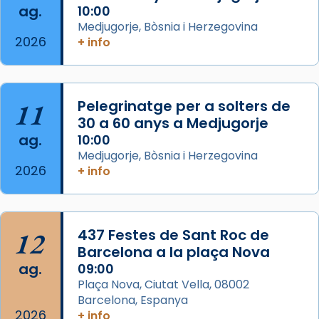
ag.
comitè organitzador de la visita apostòlica
10:00
Medjugorje, Bòsnia i Herzegovina
del Sant Pare Lleó XIV a Barcelona, i als
2026
+ info
col·laboradors, a la Catedral de Barcelona.
L’arquebisbe de Barcelona, el cardenal Joan
Josep Omella, ha presidit la missa i l’ha
11
Pelegrinatge per a solters de
concelebrat el bisbe auxiliar de Barcelona,
30 a 60 anys a Medjugorje
Mons. David Abadías.
ag.
10:00
📸 Dr. G. Simón
Medjugorje, Bòsnia i Herzegovina
2026
+ info
Photo
View on Facebook
·
Share
12
437 Festes de Sant Roc de
Arquebisbat de Barcelona
2 weeks ago
Barcelona a la plaça Nova
ag.
09:00
Memòria de les santes Juliana i
Plaça Nova, Ciutat Vella, 08002
Semproniana, verges i màrtirs.
Barcelona, Espanya
2026
Acompanyant la història de sant Cugat, a
+ info