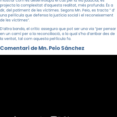
mostrar com es desenvolupa el cas per la via juducial, es
projecta la complexitat d’aquesta realitat, més profunda. És a
dir, del patiment de les víctimes. Segons Mn. Peio, es tracta ” d’
una pel·lícula que defensa la justícia social i el reconeixement
de les víctimes”.
D’altra banda, el crític assegura que pot ser una via “per pensar
en un camí per a la reconciliació, a la qual s’ha d’arribar des de
la veritat, tal com aquesta pel·lícula fa.
Comentari de Mn. Peio Sánchez