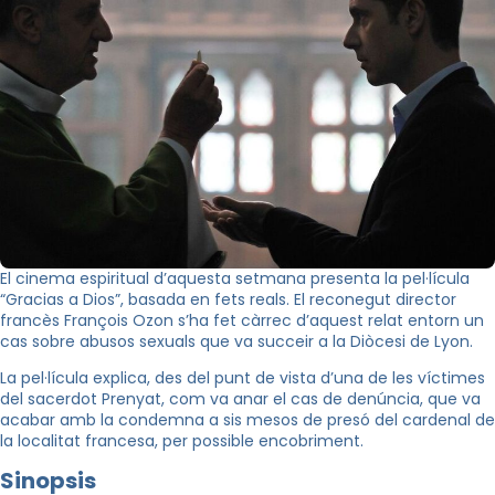
El cinema espiritual d’aquesta setmana presenta la pel·lícula
“Gracias a Dios”, basada en fets reals. El reconegut director
francès François Ozon s’ha fet càrrec d’aquest relat entorn un
cas sobre abusos sexuals que va succeir a la Diòcesi de Lyon.
La pel·lícula explica, des del punt de vista d’una de les víctimes
del sacerdot Prenyat, com va anar el cas de denúncia, que va
acabar amb la condemna a sis mesos de presó del cardenal de
la localitat francesa, per possible encobriment.
Sinopsis