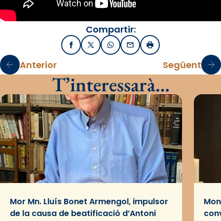
Compartir:
Facebook
X / Twitter
WhatsApp
Email
Imprimir
Anterior
Següent
T’interessarà…
Mor Mn. Lluís Bonet Armengol, impulsor
Mons
de la causa de beatificació d’Antoni
conv