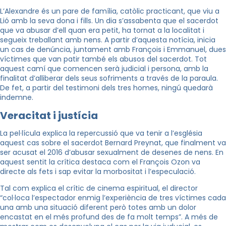
L’Alexandre és un pare de família, catòlic practicant, que viu a
Lió amb la seva dona i fills. Un dia s’assabenta que el sacerdot
que va abusar d’ell quan era petit, ha tornat a la localitat i
segueix treballant amb nens. A partir d’aquesta notícia, inicia
un cas de denúncia, juntament amb François i Emmanuel, dues
víctimes que van patir també els abusos del sacerdot. Tot
aquest camí que comencen serà judicial i persona, amb la
finalitat d’alliberar dels seus sofriments a través de la paraula.
De fet, a partir del testimoni dels tres homes, ningú quedarà
indemne.
Veracitat i justícia
La pel·lícula explica la repercussió que va tenir a l’església
aquest cas sobre el sacerdot Bernard Preynat, que finalment va
ser acusat el 2016 d’abusar sexualment de desenes de nens. En
aquest sentit la crítica destaca com el François Ozon va
directe als fets i sap evitar la morbositat i l’especulació.
Tal com explica el crític de cinema espiritual, el director
“col·loca l’espectador enmig l’experiència de tres víctimes cada
una amb una situació diferent però totes amb un dolor
encastat en el més profund des de fa molt temps”. A més de