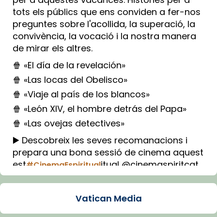
tots els públics que ens conviden a fer-nos
preguntes sobre l'acollida, la superació, la
convivència, la vocació i la nostra manera
de mirar els altres.
🍿 «El día de la revelación»
🍿 «Las locas del Obelisco»
🍿 «Viaje al país de los blancos»
🍿 «León XIV, el hombre detrás del Papa»
🍿 «Las ovejas detectives»
▶️ Descobreix les seves recomanacions i
prepara una bona sessió de cinema aquest
est
itual @cinemaspiritcat
#CinemaEspiritual
Imatge: Generada amb IA (OpenAI)
Video
Vatican Media
View on Facebook
·
Share