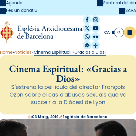
Agenda
Santoral del dia
SAVA
Fes un donatiu
Facebook
Instagram
X / Twitter
YouTube
CA
Me
Cerca
WhatsApp
Flickr
Radio Estel
Catalunya Cristi
Home
Notícies
Cinema Espiritual: «Gracias a Dios»
Cinema Espiritual: «Gracias a
Dios»
S'estrena la pel·lícula del director François
Ozon sobre el cas d'abusos sexuals que va
succeir a la Diòcesi de Lyon
03 Maig, 2019
Església de Barcelona