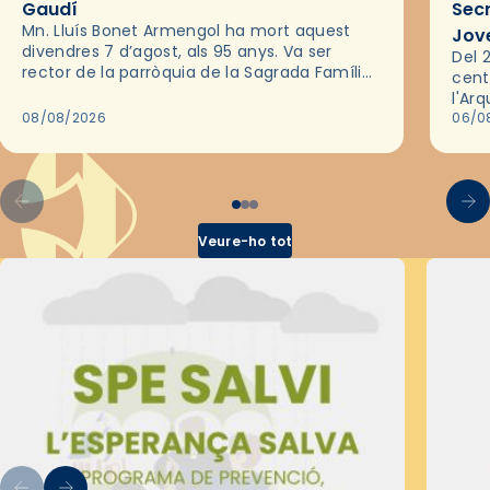
Gaudí
Sec
Mn. Lluís Bonet Armengol ha mort aquest
Jov
divendres 7 d’agost, als 95 anys. Va ser
Del 2
rector de la parròquia de la Sagrada Família
cent
de Barcelona durant 25 anys, entre 1993 i
l'Ar
2018,…
08/08/2026
les 
06/0
pel 
Veure-ho tot