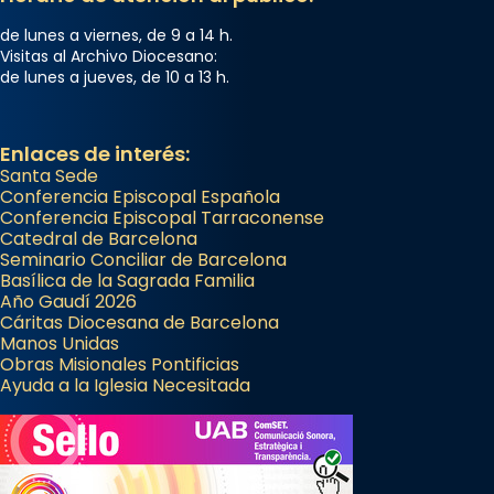
Segons el llibre dels Fets (12,2) fou el primer
apòstol màrtir, decapitat a Jerusalem per
de lunes a viernes, de 9 a 14 h.
Herodes Agripa (vers l'any 44).
Visitas al Archivo Diocesano:
de lunes a jueves, de 10 a 13 h.
Patró de Galícia, després de les invasions
musulmanes fou venerat com a patró dels
Regnes castellans i més tard de tota
Enlaces de interés:
Santa Sede
Espanya.
Conferencia Episcopal Española
El seu sepulcre a Compostela fou un g
Conferencia Episcopal Tarraconense
Catedral de Barcelona
...
Ver más
Seminario Conciliar de Barcelona
Foto
Basílica de la Sagrada Familia
Año Gaudí 2026
View on Facebook
·
Share
Cáritas Diocesana de Barcelona
Manos Unidas
Obras Misionales Pontificias
Ayuda a la Iglesia Necesitada