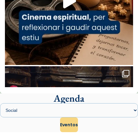
comitè organitzador de la visita apostòlica
del Sant Pare Lleó XIV a Barcelona, i als
col·laboradors, a la Catedral de Barcelona.
L’arquebisbe de Barcelona, el cardenal Joan
Josep Omella, ha presidit la missa i l’ha
concelebrat el bisbe auxiliar de Barcelona,
Mons. David Abadías.
📸 Dr. G. Simón
Foto
View on Facebook
·
Share
Agenda
Arquebisbat de Barcelona
1 week ago
Memòria de les santes Juliana i
Semproniana, verges i màrtirs.
Eventos
Acompanyant la història de sant Cugat, a