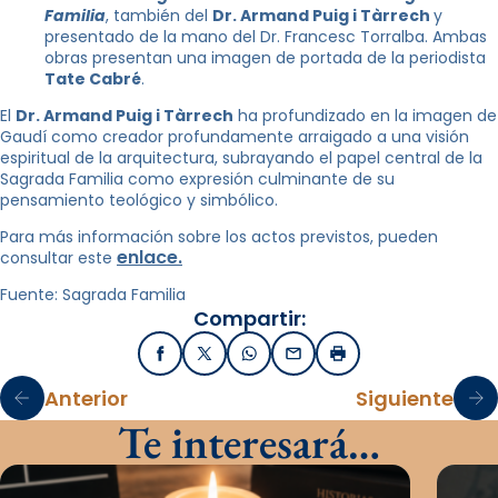
Familia
, también del
Dr. Armand Puig i Tàrrech
y
presentado de la mano del Dr. Francesc Torralba. Ambas
obras presentan una imagen de portada de la periodista
Tate Cabré
.
El
Dr. Armand Puig i Tàrrech
ha profundizado en la imagen de
Gaudí como creador profundamente arraigado a una visión
espiritual de la arquitectura, subrayando el papel central de la
Sagrada Familia como expresión culminante de su
pensamiento teológico y simbólico.
Para más información sobre los actos previstos, pueden
enlace.
consultar este
Fuente: Sagrada Familia
Compartir:
Facebook
X / Twitter
WhatsApp
Email
Imprimir
Anterior
Siguiente
Te interesará…