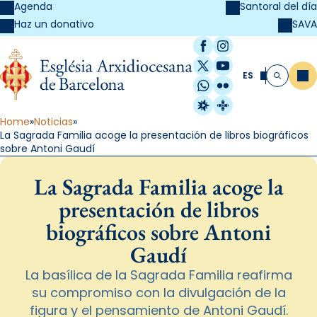
Agenda
Santoral del día
SAVA
Haz un donativo
Facebook
Instagram
X / Twitter
YouTube
ES
Me
Buscar
WhatsApp
Flickr
Radio Estel
Catalunya Cristi
Home
Noticias
La Sagrada Familia acoge la presentación de libros biográficos
sobre Antoni Gaudí
La Sagrada Familia acoge la
presentación de libros
biográficos sobre Antoni
Gaudí
La basílica de la Sagrada Familia reafirma
su compromiso con la divulgación de la
figura y el pensamiento de Antoni Gaudí.