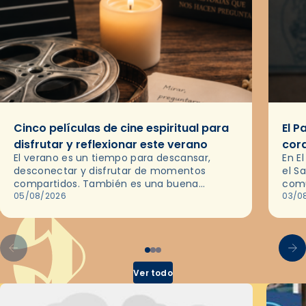
Cinco películas de cine espiritual para
El P
disfrutar y reflexionar este verano
cor
El verano es un tiempo para descansar,
En E
desconectar y disfrutar de momentos
el S
compartidos. También es una buena
comu
ocasión para dejarse llevar por una buena
05/08/2026
del 
03/0
historia y, a través del cine, reflexionar
sobre…
Ver todo