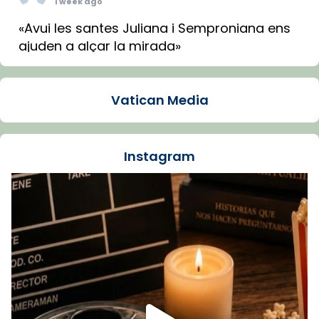
1 week ago
«Avui les santes Juliana i Semproniana ens
ajuden a alçar la mirada»
Mons. Sergi Gordo, bisbe de Tortosa, ha
presidit aquest 27 de juliol la missa de Les
Vatican Media
Santes de Mataró.
🔗
tinyurl.com/cvu5jmbk
📸 J. Merino
Instagram
Foto
View on Facebook
·
Share
Arquebisbat de Barcelona
is at Catedral
de Barcelona.
1 week ago
Aquest dilluns, 27 de juliol, ha tingut lloc la
missa d’acció de gràcies en agraïment al