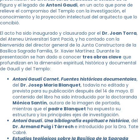
figura y el legado de
Antoni Gaudí
, en un acto que pone de
relieve el compromiso del Templo con la investigación, el
conocimiento y la proyección intelectual del arquitecto que lo
concibió.
El acto ha sido inaugurado y clausurado por el
Dr. Joan Torra
,
del Ateneu Universitari Sant Pacià, y ha contado con la
bienvenida del director general de la Junta Constructora de la
Basílica Sagrada Familia, Sr. Xavier Martínez. Durante la
presentación se han dado a conocer
tres obras clave
que
profundizan en la dimensión espiritual, histórica y documental
de Gaudí y del Templo:
Antoni Gaudí Cornet. Fuentes históricas documentales
,
del
Dr. Josep Maria Blanquet
, todavía no editada y
prevista para su publicación después del 14 de mayo. El
contenido del libro ha sido introducido por la doctoranda
Mònica Santín
, autora de la imagen de portada,
mientras que el
padre Blanquet
ha expuesto su
estructura y los principales ejes de investigación.
Antoni Gaudí. Una bibliografía espiritual e histórica
, del
Dr. Armand Puig i Tàrrech
e introducido por la Dra. Tate
Cabré.
Estudios teológicos sobre la Basílica de la Sagrada