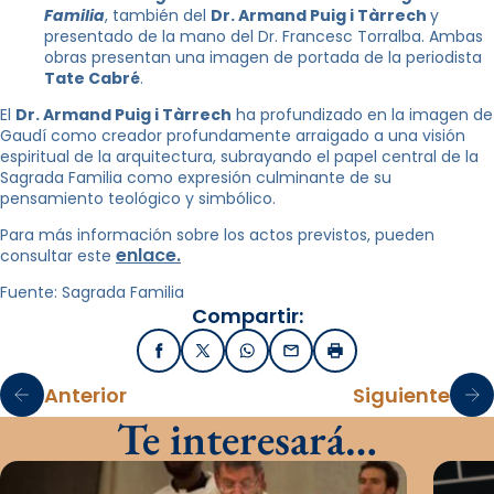
Familia
, también del
Dr. Armand Puig i Tàrrech
y
presentado de la mano del Dr. Francesc Torralba. Ambas
obras presentan una imagen de portada de la periodista
Tate Cabré
.
El
Dr. Armand Puig i Tàrrech
ha profundizado en la imagen de
Gaudí como creador profundamente arraigado a una visión
espiritual de la arquitectura, subrayando el papel central de la
Sagrada Familia como expresión culminante de su
pensamiento teológico y simbólico.
Para más información sobre los actos previstos, pueden
enlace.
consultar este
Fuente: Sagrada Familia
Compartir:
Facebook
X / Twitter
WhatsApp
Email
Imprimir
Anterior
Siguiente
Te interesará…