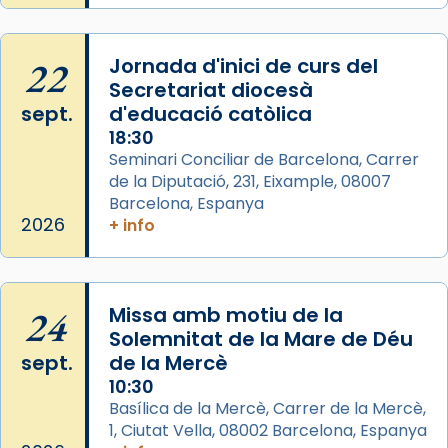
2 weeks ago
Memòria de les santes Juliana i
Semproniana, verges i màrtirs.
22
Jornada d'inici de curs del
Secretariat diocesà
Acompanyant la història de sant Cugat, a
sept.
d'educació catòlica
partir de l’Edat Mitjana sorgeix la tradició
18:30
que les santes Juliana (“relatiu a Júlia”) i
Seminari Conciliar de Barcelona, Carrer
Semproniana (“relatiu a Semprònia =
de la Diputació, 231, Eixample, 08007
eterna”) són deixebles seves. I l’any 1667, el
Barcelona, Espanya
frare Joan Gaspar Roig, afirma en una obra
2026
+ info
que les santes són filles de l’antiga Iluro.
Mataró en reivindicarà les relíq
...
Ver más
24
Missa amb motiu de la
Foto
Solemnitat de la Mare de Déu
sept.
de la Mercè
View on Facebook
·
Share
10:30
Basílica de la Mercè, Carrer de la Mercè,
1, Ciutat Vella, 08002 Barcelona, Espanya