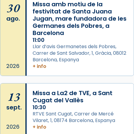
is at Catedral
30
Missa amb motiu de la
de Barcelona.
festivitat de Santa Juana
1 week ago
ago.
Jugan, mare fundadora de les
Aquest dilluns, 27 de juliol, ha tingut lloc la
Germanes dels Pobres, a
missa d’acció de gràcies en agraïment al
Barcelona
comitè organitzador de la visita apostòlica
11:00
del Sant Pare Lleó XIV a Barcelona, i als
Llar d’avis Germanetes dels Pobres,
col·laboradors, a la Catedral de Barcelona.
Carrer de Sant Salvador, 1, Gràcia, 08012
Barcelona, Espanya
L’arquebisbe de Barcelona, el cardenal Joan
2026
+ info
Josep Omella, ha presidit la missa i l’ha
concelebrat el bisbe auxiliar de Barcelona,
Mons. David Abadías.
13
Missa a La2 de TVE, a Sant
📸 Dr. G. Simón
Cugat del Vallès
Foto
sept.
10:30
View on Facebook
·
Share
RTVE Sant Cugat, Carrer de Mercé
Vilaret, 1, 08174 Barcelona, Espanya
2026
+ info
Arquebisbat de Barcelona