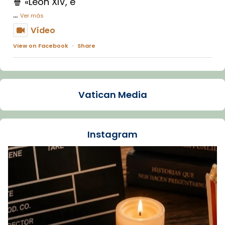
🍿 «León XIV, e
...
Ver más
Vídeo
View on Facebook
·
Share
Arquebisbat de Barcelona
1 week ago
Vatican Media
La Carmina va patir depressió. Fa gairebé
dos mesos, a l'Estadi Lluís Companys, la
jove va fer arribar el seu testimoni al papa
Instagram
Lleó XIV.
Recupera l'entrevista comp
Vatican
tican News 👇
News
www.vaticannews.va/es/iglesia/news/2026-
07/carmina-historia-depresion-papa-viaje-
espana-testimoni...