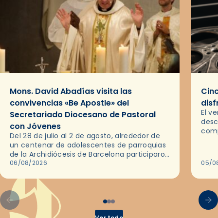
Mons. David Abadías visita las
Cinc
convivencias «Be Apostle» del
disf
El v
Secretariado Diocesano de Pastoral
desc
con Jóvenes
comp
Del 28 de julio al 2 de agosto, alrededor de
ocas
un centenar de adolescentes de parroquias
histo
de la Archidiócesis de Barcelona participaron
sobr
en las convivencias Be Apostle, organizadas
06/08/2026
05/0
por el Secretariado Diocesano…
Ver todo