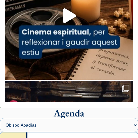
Foto
View on Facebook
·
Share
Arquebisbat de Barcelona
1 week ago
«Avui les santes Juliana i Semproniana ens
ajuden a alçar la mirada»
Mons. Sergi Gordo, bisbe de Tortosa, ha
presidit aquest 27 de juliol la missa de Les
Santes de Mataró.
🔗
tinyurl.com/cvu5jmbk
📸 J. Merino
Agenda
Foto
View on Facebook
·
Share
Arquebisbat de Barcelona