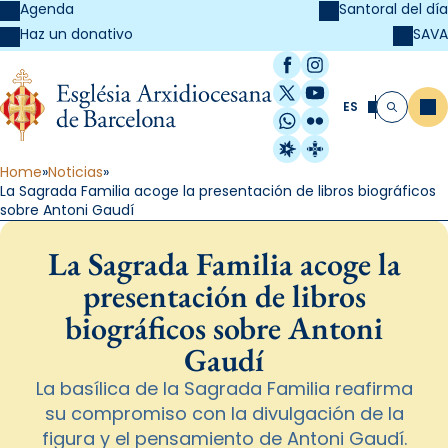
Agenda
Santoral del día
SAVA
Haz un donativo
Facebook
Instagram
X / Twitter
YouTube
ES
Me
Buscar
WhatsApp
Flickr
Radio Estel
Catalunya Cristi
Home
Noticias
La Sagrada Familia acoge la presentación de libros biográficos
sobre Antoni Gaudí
La Sagrada Familia acoge la
presentación de libros
biográficos sobre Antoni
Gaudí
La basílica de la Sagrada Familia reafirma
su compromiso con la divulgación de la
figura y el pensamiento de Antoni Gaudí.