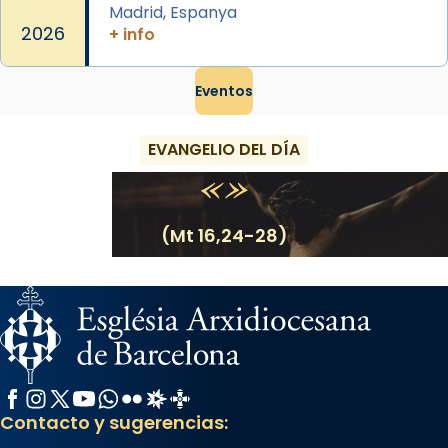
Madrid, Espanya
2026
+ info
Eventos
EVANGELIO DEL DÍA
(Mt 16,24-28)
Facebook
Instagram
X / Twitter
YouTube
WhatsApp
Flickr
Radio Estel
Catalunya Cristiana
Contacto y sugerencias: