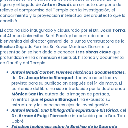
figura y el legado de
Antoni Gaudí
, en un acto que pone de
relieve el compromiso del Templo con la investigación, el
conocimiento y la proyección intelectual del arquitecto que lo
concibió.
El acto ha sido inaugurado y clausurado por el
Dr. Joan Torra
,
del Ateneu Universitari Sant Pacià, y ha contado con la
bienvenida del director general de la Junta Constructora de la
Basílica Sagrada Familia, Sr. Xavier Martínez. Durante la
presentación se han dado a conocer
tres obras clave
que
profundizan en la dimensión espiritual, histórica y documental
de Gaudí y del Templo:
Antoni Gaudí Cornet. Fuentes históricas documentales
,
del
Dr. Josep Maria Blanquet
, todavía no editada y
prevista para su publicación después del 14 de mayo. El
contenido del libro ha sido introducido por la doctoranda
Mònica Santín
, autora de la imagen de portada,
mientras que el
padre Blanquet
ha expuesto su
estructura y los principales ejes de investigación.
Antoni Gaudí. Una bibliografía espiritual e histórica
, del
Dr. Armand Puig i Tàrrech
e introducido por la Dra. Tate
Cabré.
Estudios teológicos sobre la Basílica de la Sagrada