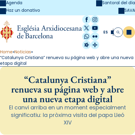
Agenda
Santoral del día
SAVA
Haz un donativo
Facebook
Instagram
X / Twitter
YouTube
ES
Me
Buscar
WhatsApp
Flickr
Radio Estel
Catalunya Cristi
Home
Noticias
“Catalunya Cristiana” renueva su página web y abre una nueva
etapa digital
“Catalunya Cristiana”
renueva su página web y abre
una nueva etapa digital
El canvi arriba en un moment especialment
significatiu: la pròxima visita del papa Lleó
XIV