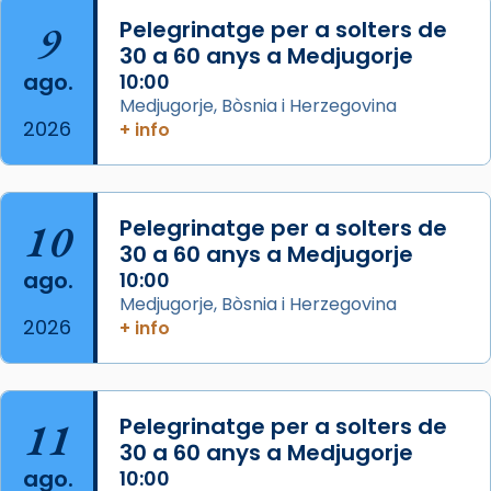
L’arquebisbe de Barcelona, el cardenal Joan
9
Pelegrinatge per a solters de
Josep Omella, ha presidit la missa i l’ha
30 a 60 anys a Medjugorje
concelebrat el bisbe auxiliar de Barcelona,
ago.
10:00
Mons. David Abadías.
Medjugorje, Bòsnia i Herzegovina
2026
+ info
📸 Dr. G. Simón
Foto
View on Facebook
·
Share
10
Pelegrinatge per a solters de
30 a 60 anys a Medjugorje
Arquebisbat de Barcelona
ago.
10:00
2 weeks ago
Medjugorje, Bòsnia i Herzegovina
2026
Memòria de les santes Juliana i
+ info
Semproniana, verges i màrtirs.
Acompanyant la història de sant Cugat, a
partir de l’Edat Mitjana sorgeix la tradició
11
Pelegrinatge per a solters de
que les santes Juliana (“relatiu a Júlia”) i
30 a 60 anys a Medjugorje
Semproniana (“relatiu a Semprònia =
ago.
10:00