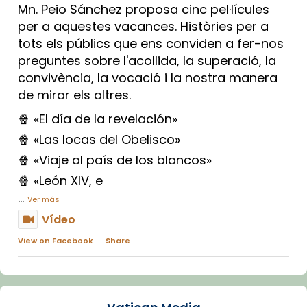
Mn. Peio Sánchez proposa cinc pel·lícules
per a aquestes vacances. Històries per a
tots els públics que ens conviden a fer-nos
preguntes sobre l'acollida, la superació, la
convivència, la vocació i la nostra manera
de mirar els altres.
🍿 «El día de la revelación»
🍿 «Las locas del Obelisco»
🍿 «Viaje al país de los blancos»
🍿 «León XIV, e
...
Ver más
Vídeo
View on Facebook
·
Share
Arquebisbat de Barcelona
1 week ago