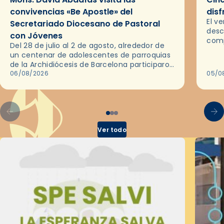
convivencias «Be Apostle» del
disf
El v
Secretariado Diocesano de Pastoral
desc
con Jóvenes
comp
Del 28 de julio al 2 de agosto, alrededor de
ocas
un centenar de adolescentes de parroquias
histo
de la Archidiócesis de Barcelona participaron
sobr
en las convivencias Be Apostle, organizadas
06/08/2026
05/0
por el Secretariado Diocesano…
Ver todo