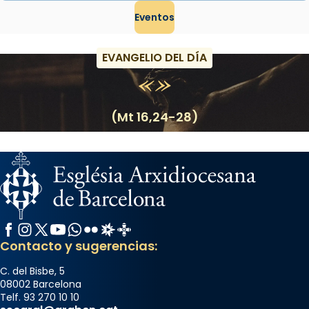
Eventos
EVANGELIO DEL DÍA
(Mt 16,24-28)
Facebook
Instagram
X / Twitter
YouTube
WhatsApp
Flickr
Radio Estel
Catalunya Cristiana
Contacto y sugerencias:
C. del Bisbe, 5
08002 Barcelona
Telf. 93 270 10 10