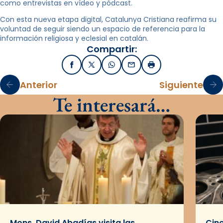
como entrevistas en vídeo y pódcast.
Con esta nueva etapa digital, Catalunya Cristiana reafirma su
voluntad de seguir siendo un espacio de referencia para la
información religiosa y eclesial en catalán.
Compartir:
Facebook
X / Twitter
WhatsApp
Email
Imprimir
Anterior
Siguiente
Te interesará…
Mons. David Abadías visita las
Cinc