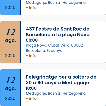
eterna”) són deixebles seves. I l’any 1667, el
Medjugorje, Bòsnia i Herzegovina
2026
+ info
frare Joan Gaspar Roig, afirma en una obra
que les santes són filles de l’antiga Iluro.
Mataró en reivindicarà les relíq
...
Ver más
12
437 Festes de Sant Roc de
Foto
Barcelona a la plaça Nova
ago.
09:00
View on Facebook
·
Share
Plaça Nova, Ciutat Vella, 08002
Barcelona, Espanya
2026
+ info
12
Pelegrinatge per a solters de
30 a 60 anys a Medjugorje
ago.
10:00
Medjugorje, Bòsnia i Herzegovina
2026
+ info