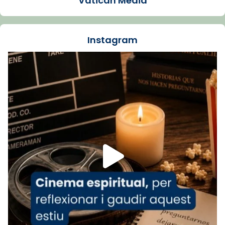
Vatican Media
La Carmina va patir depressió. Fa gairebé
dos mesos, a l'Estadi Lluís Companys, la
jove va fer arribar el seu testimoni al papa
Instagram
Lleó XIV.
Recupera l'entrevista comp
Vatican
tican News 👇
News
www.vaticannews.va/es/iglesia/news/2026-
07/carmina-historia-depresion-papa-viaje-
espana-testimoni...
Foto
View on Facebook
·
Share
Arquebisbat de Barcelona
1 week ago
«Avui les santes Juliana i Semproniana ens
ajuden a alçar la mirada»